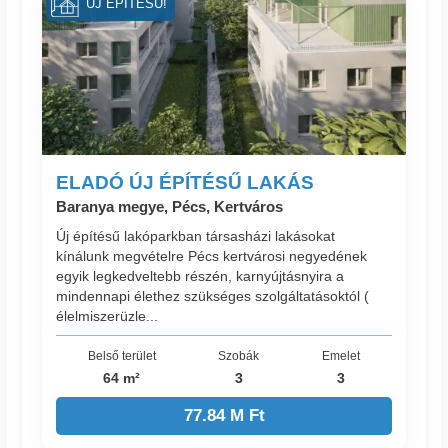
ÚJ ÉPÍTÉSŰ!
ELADÓ ÚJ ÉPÍTÉSŰ LAKÁS
Baranya megye, Pécs, Kertváros
Új építésű lakóparkban társasházi lakásokat
kínálunk megvételre Pécs kertvárosi negyedének
egyik legkedveltebb részén, karnyújtásnyira a
mindennapi élethez szükséges szolgáltatásoktól (
élelmiszerüzle...
Belső terület
Szobák
Emelet
64 m²
3
3
77.84 M Ft