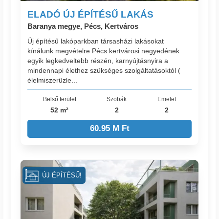
ELADÓ ÚJ ÉPÍTÉSŰ LAKÁS
Baranya megye, Pécs, Kertváros
Új építésű lakóparkban társasházi lakásokat
kínálunk megvételre Pécs kertvárosi negyedének
egyik legkedveltebb részén, karnyújtásnyira a
mindennapi élethez szükséges szolgáltatásoktól (
élelmiszerüzle...
Belső terület
Szobák
Emelet
52 m²
2
2
60.95 M Ft
ÚJ ÉPÍTÉSŰ!