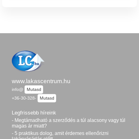
www.lakascentrum.hu
info@
Mutasd
+36-30-328-
Mutasd
Legfrissebb híreink
- Megtámadható a szerződés a túl alacsony vagy túl
magas ár miatt?
- 5 praktikus dolog, amit érdemes ellenőrizni
lakásvásárlás előtt