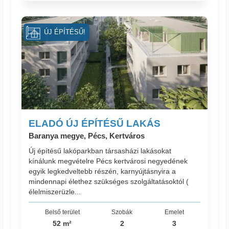
ÚJ ÉPÍTÉSŰ!
ELADÓ ÚJ ÉPÍTÉSŰ LAKÁS
Baranya megye, Pécs, Kertváros
Új építésű lakóparkban társasházi lakásokat
kínálunk megvételre Pécs kertvárosi negyedének
egyik legkedveltebb részén, karnyújtásnyira a
mindennapi élethez szükséges szolgáltatásoktól (
élelmiszerüzle...
Belső terület
Szobák
Emelet
52 m²
2
3