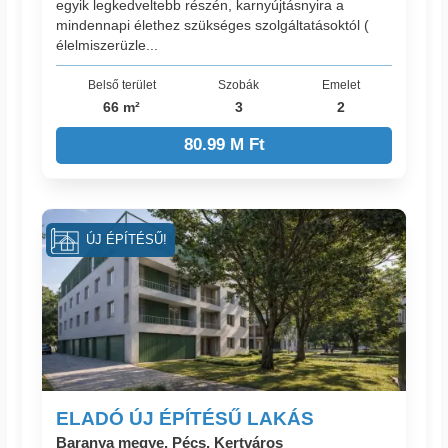
egyik legkedveltebb részén, karnyújtásnyira a
mindennapi élethez szükséges szolgáltatásoktól (
élelmiszerüzle...
Belső terület
Szobák
Emelet
66 m²
3
2
80.99 M Ft
ÚJ ÉPÍTÉSŰ!
ELADÓ ÚJ ÉPÍTÉSŰ LAKÁS
Baranya megye, Pécs, Kertváros