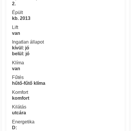
2.
Épült
kb. 2013
Lift
van
Ingatlan állapot
kívül: jó
belül: jó
Klíma
van
Fűtés
hűtő-fűtő klíma
Komfort
komfort
Kilátás
utcára
Energetika
D: