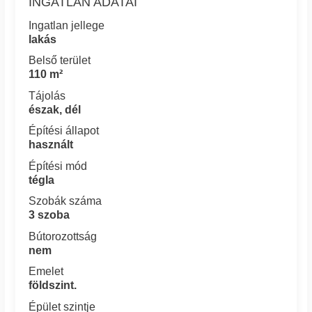
INGATLAN ADATAI
Ingatlan jellege
lakás
Belső terület
110 m²
Tájolás
észak, dél
Építési állapot
használt
Építési mód
tégla
Szobák száma
3 szoba
Bútorozottság
nem
Emelet
földszint.
Épület szintje