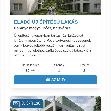
ELADÓ ÚJ ÉPÍTÉSŰ LAKÁS
Baranya megye, Pécs, Kertváros
Új építésű lakóparkban társasházi lakásokat
kínálunk megvételre Pécs kertvárosi negyedének
egyik legkedveltebb részén, karnyújtásnyira a
mindennapi élethez szükséges szolgáltatásoktól (
élelmiszerüzle...
Belső terület
Szobák
Emelet
30 m²
1
2
40.87 M Ft
ÚJ ÉPÍTÉSŰ!