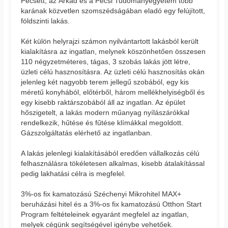
Pécsett, az Árkád és a Pécsi Tudományegyetem több
karának közvetlen szomszédságában eladó egy felújított,
földszinti lakás.
Két külön helyrajzi számon nyilvántartott lakásból került
kialakításra az ingatlan, melynek köszönhetően összesen
110 négyzetméteres, tágas, 3 szobás lakás jött létre,
üzleti célú hasznosításra. Az üzleti célú hasznosítás okán
jelenleg két nagyobb terem jellegű szobából, egy kis
méretű konyhából, előtérből, három mellékhelyiségből és
egy kisebb raktárszobából áll az ingatlan. Az épület
hőszigetelt, a lakás modern műanyag nyílászárókkal
rendelkezik, hűtése és fűtése klímákkal megoldott.
Gázszolgáltatás elérhető az ingatlanban.
A lakás jelenlegi kialakításából eredően vállalkozás célú
felhasználásra tökéletesen alkalmas, kisebb átalakítással
pedig lakhatási célra is megfelel.
3%-os fix kamatozású Széchenyi Mikrohitel MAX+
beruházási hitel és a 3%-os fix kamatozású Otthon Start
Program feltételeinek egyaránt megfelel az ingatlan,
melyek cégünk segítségével igénybe vehetőek.