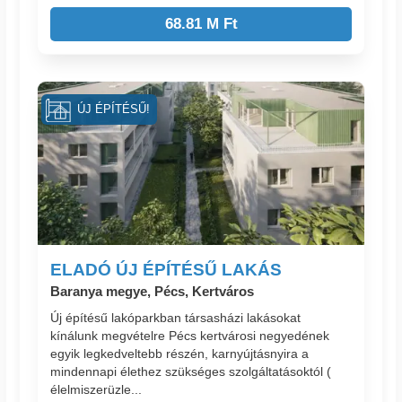
68.81 M Ft
ÚJ ÉPÍTÉSŰ!
ELADÓ ÚJ ÉPÍTÉSŰ LAKÁS
Baranya megye, Pécs, Kertváros
Új építésű lakóparkban társasházi lakásokat
kínálunk megvételre Pécs kertvárosi negyedének
egyik legkedveltebb részén, karnyújtásnyira a
mindennapi élethez szükséges szolgáltatásoktól (
élelmiszerüzle...