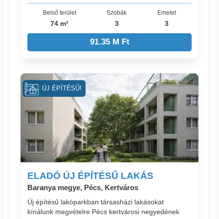
Belső terület
Szobák
Emelet
74 m²
3
3
91.35 M Ft
ÚJ ÉPÍTÉSŰ!
ELADÓ ÚJ ÉPÍTÉSŰ LAKÁS
Baranya megye, Pécs, Kertváros
Új építésű lakóparkban társasházi lakásokat
kínálunk megvételre Pécs kertvárosi negyedének