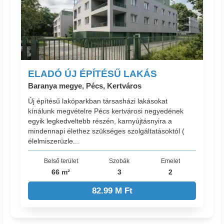
ELADÓ ÚJ ÉPÍTÉSŰ LAKÁS
Baranya megye, Pécs, Kertváros
Új építésű lakóparkban társasházi lakásokat
kínálunk megvételre Pécs kertvárosi negyedének
egyik legkedveltebb részén, karnyújtásnyira a
mindennapi élethez szükséges szolgáltatásoktól (
élelmiszerüzle...
Belső terület
Szobák
Emelet
66 m²
3
2
82.99 M Ft