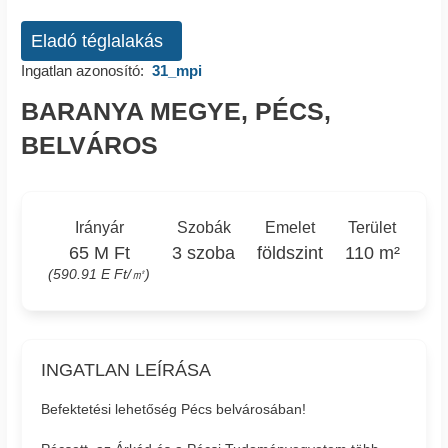
Eladó téglalakás
Ingatlan azonosító:
31_mpi
BARANYA MEGYE, PÉCS,
BELVÁROS
Irányár
Szobák
Emelet
Terület
65 M Ft
3 szoba
földszint
110 m²
(590.91 E Ft/㎡)
INGATLAN LEÍRÁSA
Befektetési lehetőség Pécs belvárosában!