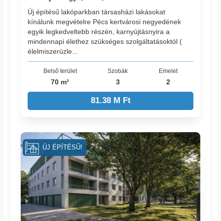
Új építésű lakóparkban társasházi lakásokat
kínálunk megvételre Pécs kertvárosi negyedének
egyik legkedveltebb részén, karnyújtásnyira a
mindennapi élethez szükséges szolgáltatásoktól (
élelmiszerüzle...
Belső terület
Szobák
Emelet
70 m²
3
2
81.38 M Ft
ÚJ ÉPÍTÉSŰ!