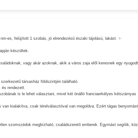
-es, felújított 1 szobás, jó elrendezésű északi tájolású, lakást. ✨
lapján készültek.
családoknak, vagy akár azoknak, akik a város zaja elől keresnek egy nyugodt
szerkezetű társasház földszintjén található.
 és rendezett.
obának is le lehet választani, mivel két önálló franciaerkélyes kétszárnyas
igy van kialakítva, csak térelválasztóval van megoldva. Ezért tágas benyomást
etlen szomszédok megbízható, családszerető emberek. Egymást segítik, kö