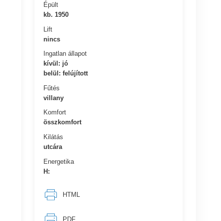
Épült
kb. 1950
Lift
nincs
Ingatlan állapot
kívül: jó
belül: felújított
Fűtés
villany
Komfort
összkomfort
Kilátás
utcára
Energetika
H:
HTML
PDF