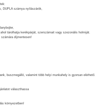
tek:
, DUPLA szárnya nyílászárók,
anybojler,
 ahol tárolhatja kerékpárját, szerszámait vagy szezonális holmiját.
i számára díjmentesen!
bank, buszmegálló, valamint több helyi munkahely is gyorsan elérhető.
jánlatot választhassa
odás környezetben!