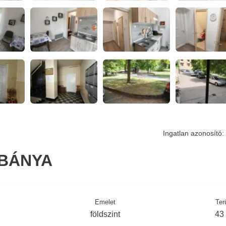
Ingatlan azonosító:
IBÁNYA
Emelet
Ter
földszint
43