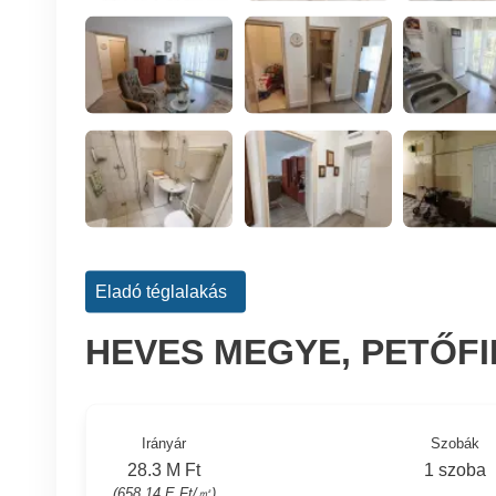
Eladó téglalakás
HEVES MEGYE, PETŐF
Irányár
Szobák
28.3 M Ft
1 szoba
(658.14 E Ft/㎡)