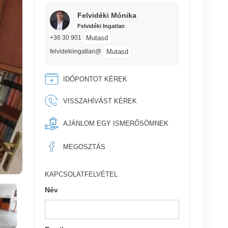
Felvidéki Mónika
Felvidéki Ingatlan
Mutasd
+36 30 901
Mutasd
felvidekiingatlan@
IDŐPONTOT KÉREK
VISSZAHÍVÁST KÉREK
AJÁNLOM EGY ISMERŐSÖMNEK
MEGOSZTÁS
KAPCSOLATFELVÉTEL
Név