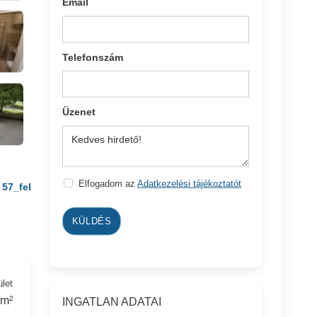
Email
Telefonszám
Üzenet
Elfogadom az
Adatkezelési tájékoztatót
57_fel
KÜLDÉS
ület
 m²
INGATLAN ADATAI