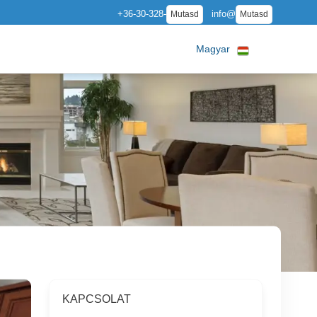
+36-30-328-
info@
Mutasd
Mutasd
Magyar
KAPCSOLAT