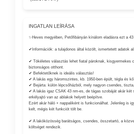
INGATLAN LEÍRÁSA
✨Heves megyében, Petőfibányán kínálom eladásra ezt a 43 nm
✔Információk: a tulajdonos által közölt, ismertetett adatok a
✔ Tökéletes választás lehet fiatal pároknak, kisgyermekes 
biztonságos otthont.
✔ Befektetőknek is ideális választás!
✔ A lakás egy háromszintes, kb. 1950-ben épült, tégla és kő 
✔ Bejárta: külön lépcsőházból, mely nagyon csendes, tiszta,
✔ A lakás igaz CSAK 43 nm-es, de tágas szobáját akár két sz
erkélyajtó van az ablakok helyett beépítve.
Ezért akár háló + nappaliként is funkcionálhat. Jelenleg is 
kelt, mégis két funkciót tölt be.
✔ A lakóközösség barátságos, csendes, összetartó, a közv
költséget rendezik.