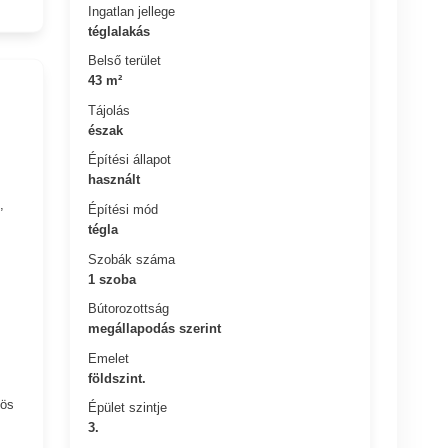
Ingatlan jellege
téglalakás
Belső terület
43 m²
Tájolás
észak
Építési állapot
használt
,
Építési mód
tégla
Szobák száma
1 szoba
Bútorozottság
megállapodás szerint
Emelet
földszint.
zös
Épület szintje
3.