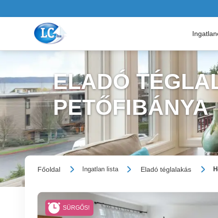
Ingatla
ELADÓ TÉGLAL
PETŐFIBÁNYA
Főoldal
Eladó téglalakás
Ingatlan lista
H
SÜRGŐS!