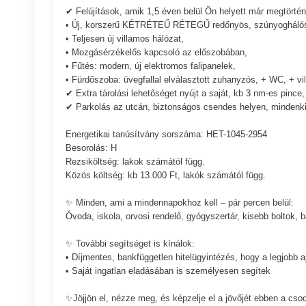
✔ Felújítások, amik 1,5 éven belül Ön helyett már megtörtén
• Új, korszerű KÉTRÉTEŰ RÉTEGŰ redőnyös, szúnyoghálós
• Teljesen új villamos hálózat,
• Mozgásérzékelős kapcsoló az előszobában,
• Fűtés: modern, új elektromos falipanelek,
• Fürdőszoba: üvegfallal elválasztott zuhanyzós, + WC, + vill
✔ Extra tárolási lehetőséget nyújt a saját, kb 3 nm-es pince,
✔ Parkolás az utcán, biztonságos csendes helyen, mindenk
Energetikai tanúsítvány sorszáma: HET-1045-2954
Besorolás: H
Rezsiköltség: lakok számától függ.
Közös költség: kb 13.000 Ft, lakók számától függ.
✨ Minden, ami a mindennapokhoz kell – pár percen belül:
Óvoda, iskola, orvosi rendelő, gyógyszertár, kisebb boltok, 
✨ További segítséget is kínálok:
• Díjmentes, bankfüggetlen hitelügyintézés, hogy a legjobb a
• Saját ingatlan eladásában is személyesen segítek
✨Jöjjön el, nézze meg, és képzelje el a jövőjét ebben a cs