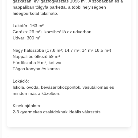
gázkazán, évi gázfogyasztás 1056 m³. A szobákban és a
nappaliban tölgyfa parketta, a többi helyiségben
hidegburkolat található.
Lakótér: 163 m²
Garázs: 26 m²+ kocsibeálló az udvarban
Udvar: 300 m²
Négy hálószoba (17,8 m²; 14,7 m²; 14 m²;18,5 m²)
Nappali és étkező 59 m²
Fürdőszoba 9 m², két wc
Tágas konyha és kamra
Lokáció:
Iskola, óvoda, bevásárlóközpontok, vasútállomás és
minden más a közelben.
Kinek ajánlom:
2-3 gyermekes családoknak ideális választás