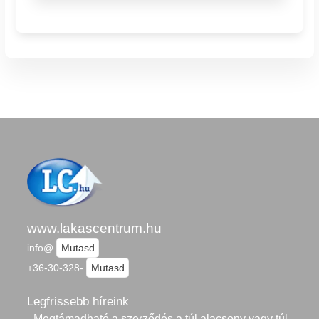
www.lakascentrum.hu
info@
Mutasd
+36-30-328-
Mutasd
Legfrissebb híreink
- Megtámadható a szerződés a túl alacsony vagy túl