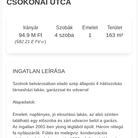
CSOKONAI UTCA
Irányár
Szobák
Emelet
Terület
94.9 M Ft
4 szoba
1
163 m²
(582.21 E Ft/㎡)
INGATLAN LEÍRÁSA
Szolnok belvárosában eladó szép állapotú 4 hálószobás
társasházi lakás, garázzsal és udvarral
Alapadatok:
Emeleti, napfényes, jó elosztású lakás, az alsó szinten
található egy előszoba és zárt udvaron belül a garázs.
Az ingatlan 2001-ben ytong téglából épült. Három rétegű
fa nyílászárók. Fűtés és melegvíz: kondenzációs