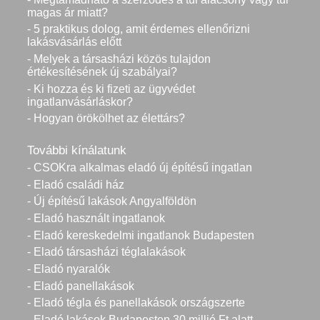
magas ár miatt?
- 5 praktikus dolog, amit érdemes ellenőrizni
lakásvásárlás előtt
- Melyek a társasházi közös tulajdon
értékesítésének új szabályai?
- Ki hozza és ki fizeti az ügyvédet
ingatlanvásárláskor?
- Hogyan örökölhet az élettárs?
További kínálatunk
- CSOKra alkalmas eladó új építésű ingatlan
- Eladó családi ház
- Új építésű lakások Angyalföldön
- Eladó használt ingatlanok
- Eladó kereskedelmi ingatlanok Budapesten
- Eladó társasházi téglalakások
- Eladó nyaralók
- Eladó panellakások
- Eladó tégla és panellakások országszerte
- Eladó lakások Budapesten 30 millió Ft alatt