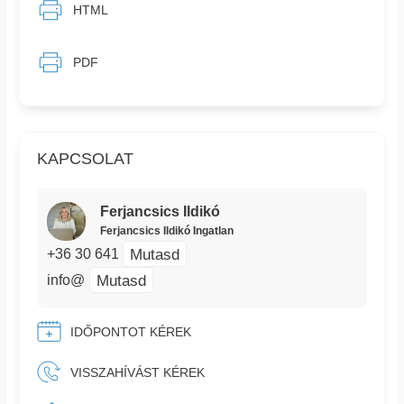
HTML
PDF
KAPCSOLAT
Ferjancsics Ildikó
Ferjancsics Ildikó Ingatlan
Mutasd
+36 30 641
Mutasd
info@
IDŐPONTOT KÉREK
VISSZAHÍVÁST KÉREK