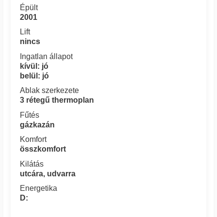
Épült
2001
Lift
nincs
Ingatlan állapot
kívül: jó
belül: jó
Ablak szerkezete
3 rétegű thermoplan
Fűtés
gázkazán
Komfort
összkomfort
Kilátás
utcára, udvarra
Energetika
D: