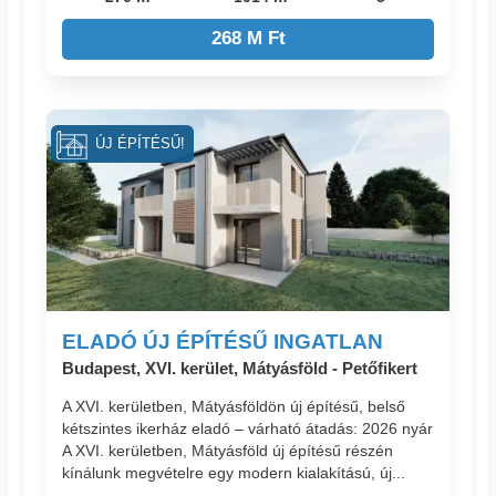
268 M Ft
ÚJ ÉPÍTÉSŰ!
ELADÓ ÚJ ÉPÍTÉSŰ INGATLAN
Budapest, XVI. kerület, Mátyásföld - Petőfikert
A XVI. kerületben, Mátyásföldön új építésű, belső
kétszintes ikerház eladó – várható átadás: 2026 nyár
A XVI. kerületben, Mátyásföld új építésű részén
kínálunk megvételre egy modern kialakítású, új...