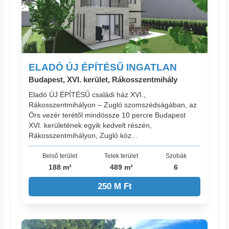
ELADÓ ÚJ ÉPÍTÉSŰ INGATLAN
Budapest, XVI. kerület, Rákosszentmihály
Eladó ÚJ ÉPÍTÉSŰ családi ház XVI.,
Rákosszentmihályon – Zugló szomszédságában, az
Örs vezér terétől mindössze 10 percre Budapest
XVI. kerületének egyik kedvelt részén,
Rákosszentmihályon, Zugló köz...
Belső terület
Telek terület
Szobák
188 m²
489 m²
6
250 M Ft