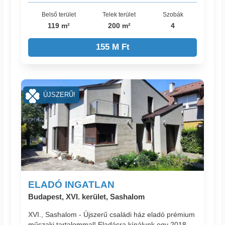
Belső terület
Telek terület
Szobák
119 m²
200 m²
4
155 M Ft
ÚJSZERŰ!
ELADÓ INGATLAN
Budapest, XVI. kerület, Sashalom
XVI., Sashalom - Újszerű családi ház eladó prémium
műszaki tartalommal! Eladásra kínálunk egy 2018-