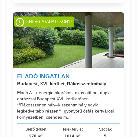
ENERGIATAHATÉKONY!
ELADÓ INGATLAN
Budapest, XVI. kerület, Rákosszentmihály
Eladó A ++ energiatakarékos, okos otthon, dupla
garázzsal Budapest XVI. kerületében
**Rákosszentmihály–Kisszentmihály egyik
legkedveltebb részén**, gyönyörű ősfás kertvárosi
környezetben, csendes m...
Belső terület
Telek terület
Szobák
270 m²
1014 m²
5