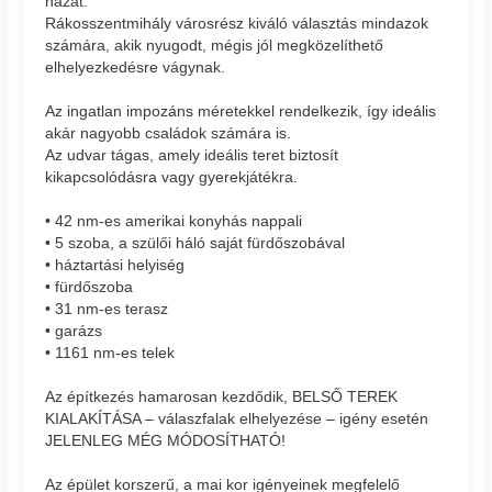
házat.
Rákosszentmihály városrész kiváló választás mindazok
számára, akik nyugodt, mégis jól megközelíthető
elhelyezkedésre vágynak.
Az ingatlan impozáns méretekkel rendelkezik, így ideális
akár nagyobb családok számára is.
Az udvar tágas, amely ideális teret biztosít
kikapcsolódásra vagy gyerekjátékra.
• 42 nm-es amerikai konyhás nappali
• 5 szoba, a szülői háló saját fürdőszobával
• háztartási helyiség
• fürdőszoba
• 31 nm-es terasz
• garázs
• 1161 nm-es telek
Az építkezés hamarosan kezdődik, BELSŐ TEREK
KIALAKÍTÁSA – válaszfalak elhelyezése – igény esetén
JELENLEG MÉG MÓDOSÍTHATÓ!
Az épület korszerű, a mai kor igényeinek megfelelő