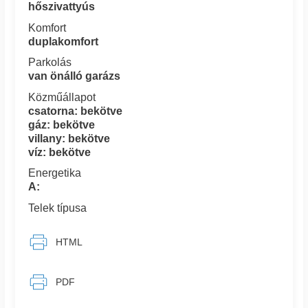
hőszivattyús
Komfort
duplakomfort
Parkolás
van önálló garázs
Közműállapot
csatorna: bekötve
gáz: bekötve
villany: bekötve
víz: bekötve
Energetika
A:
Telek típusa
HTML
PDF