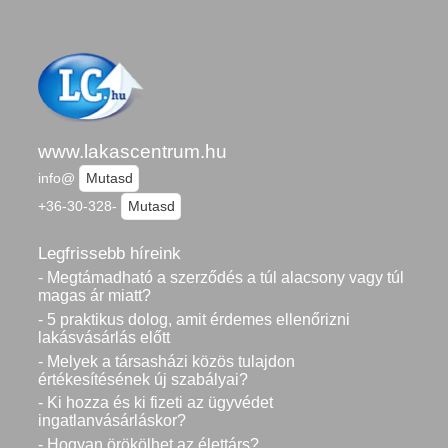
www.lakascentrum.hu
info@
Mutasd
+36-30-328-
Mutasd
Legfrissebb híreink
- Megtámadható a szerződés a túl alacsony vagy túl
magas ár miatt?
- 5 praktikus dolog, amit érdemes ellenőrizni
lakásvásárlás előtt
- Melyek a társasházi közös tulajdon
értékesítésének új szabályai?
- Ki hozza és ki fizeti az ügyvédet
ingatlanvásárláskor?
- Hogyan örökölhet az élettárs?