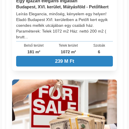
Egy igazán elegáns ingatlan
Budapest, XVI. kerület, Mátyásföld - Petőfikert
Leírás Elegancia, minőség, kényelem egy helyen!
Eladó Budapest XVI. kerületben a Petőfi kert egyik
csendes mellék utcájában egy családi ház.
Paraméterek: Telek 1072 m2 Ház: nettó 200 m2 (
brutt...
Belső terület
Telek terület
Szobák
181 m²
1072 m²
6
239 M Ft