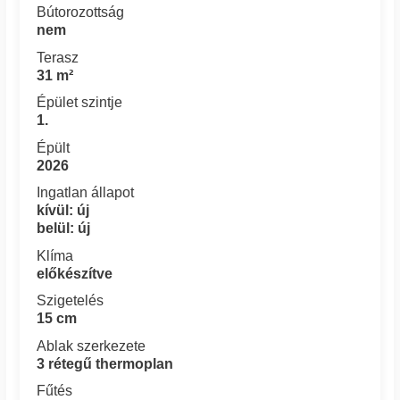
Bútorozottság
nem
Terasz
31 m²
Épület szintje
1.
Épült
2026
Ingatlan állapot
kívül: új
belül: új
Klíma
előkészítve
Szigetelés
15 cm
Ablak szerkezete
3 rétegű thermoplan
Fűtés