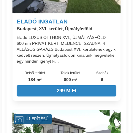
ELADÓ INGATLAN
Budapest, XVI. kerület, Újmátyásföld
Eladó LUXUS OTTHON XVI., ÚJMÁTYÁSFÖLD –
600 nm PRIVÁT KERT, MEDENCE, SZAUNA, 4
ÁLLÁSOS GARÁZS Budapest XVI. kerületének egyik
kedvelt részén, Újmátyásföldön kínálunk megvételre
egy minden igényt ki...
Belső terület
Telek terület
Szobák
184 m²
600 m²
6
299 M Ft
ÚJ ÉPÍTÉSŰ!