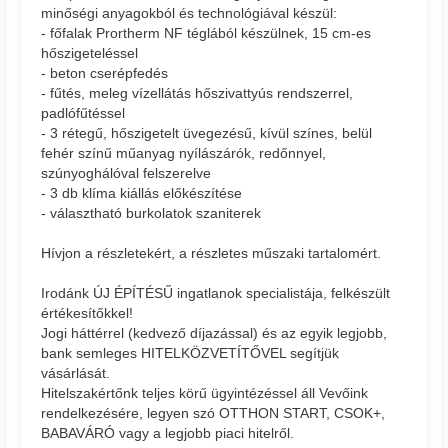
minőségi anyagokból és technológiával készül:
- főfalak Prortherm NF téglából készülnek, 15 cm-es
hőszigeteléssel
- beton cserépfedés
- fűtés, meleg vízellátás hőszivattyús rendszerrel,
padlófűtéssel
- 3 rétegű, hőszigetelt üvegezésű, kívül színes, belül
fehér színű műanyag nyílászárók, redőnnyel,
szúnyoghálóval felszerelve
- 3 db klíma kiállás előkészítése
- választható burkolatok szaniterek
Hívjon a részletekért, a részletes műszaki tartalomért.
Irodánk ÚJ ÉPÍTÉSŰ ingatlanok specialistája, felkészült
értékesítőkkel!
Jogi háttérrel (kedvező díjazással) és az egyik legjobb,
bank semleges HITELKÖZVETÍTŐVEL segítjük
vásárlását.
Hitelszakértőnk teljes körű ügyintézéssel áll Vevőink
rendelkezésére, legyen szó OTTHON START, CSOK+,
BABAVÁRÓ vagy a legjobb piaci hitelről.