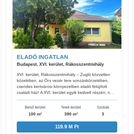
ELADÓ INGATLAN
Budapest, XVI. kerület, Rákosszentmihály
XVI. kerület, Rákosszentmihály – Zugló közvetlen
közelében, az Örs vezér tere vonzáskörzetében,
csendes kertvárosi környezetben eladó felújított
családi ház! A XVI. kerület egyik kedvelt részén, n...
Belső terület
Telek terület
Szobák
100 m²
390 m²
3
119.9 M Ft