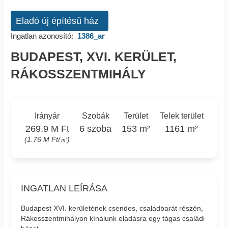
Eladó új építésű ház
Ingatlan azonosító:
1386_ar
BUDAPEST, XVI. KERÜLET,
RÁKOSSZENTMIHÁLY
Irányár
Szobák
Terület
Telek terület
269.9 M Ft
6 szoba
153 m²
1161 m²
(1.76 M Ft/㎡)
INGATLAN LEÍRÁSA
Budapest XVI. kerületének csendes, családbarát részén,
Rákosszentmihályon kínálunk eladásra egy tágas családi