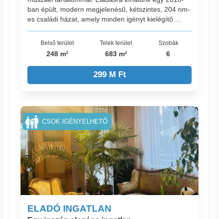
ban épült, modern megjelenésű, kétszintes, 204 nm-
es családi házat, amely minden igényt kielégítő ...
Belső terület
Telek terület
Szobák
248 m²
683 m²
6
299 M Ft
CSOK IGÉNYELHETŐ
ELADÓ INGATLAN