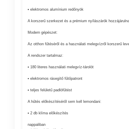
• elektromos alumínium redőnyök
A korszerű szerkezet és a prémium nyílászárók hozzájáruln
Modern gépészet:
Az otthon fűtéséről és a használati melegvízről korszerű le
A rendszer tartalmaz:
• 180 literes használati melegvíz-tárolót
• elektromos rásegítő fűtőpatront
• teljes felületű padlófűtést
A hűtés előkészítéséről sem kell lemondani:
• 2 db klíma előkészítés
nappaliban