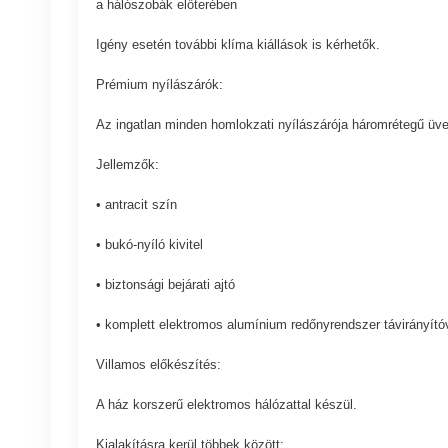
a hálószobák előterében
Igény esetén további klíma kiállások is kérhetők.
Prémium nyílászárók:
Az ingatlan minden homlokzati nyílászárója háromrétegű üv
Jellemzők:
• antracit szín
• bukó-nyíló kivitel
• biztonsági bejárati ajtó
• komplett elektromos alumínium redőnyrendszer távirányítóv
Villamos előkészítés:
A ház korszerű elektromos hálózattal készül.
Kialakításra kerül többek között: