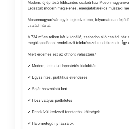
Modern, új építésű földszintes családi ház Mosonmagyaróv
Letisztult modern megjelenés, energiatakarékos műszaki meg
Mosonmagyaróvár egyik legkedveltebb, folyamatosan fejlődő 
családi házat.
A 734 m²-es telken két különálló, szabadon álló családi ház
megállapodással rendelkező telekrésszel rendelkeznek. Így a 
Miért érdemes ezt az otthont választani?
✔ Modern, letisztult lapostetős kialakítás
✔ Egyszintes, praktikus elrendezés
✔ Saját használatú kert
✔ Hőszivattyús padlófűtés
✔ Rendkívül kedvező fenntartási költségek
✔ Háromrétegű nyílászárók