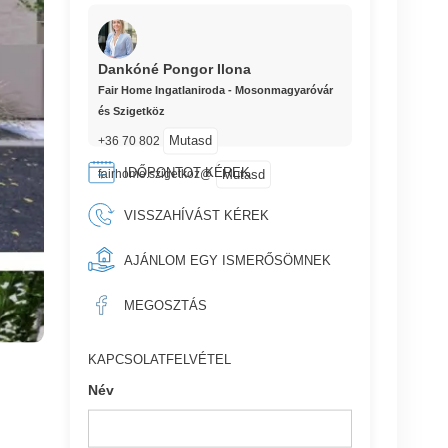
Dankóné Pongor Ilona
Fair Home Ingatlaniroda - Mosonmagyaróvár
és Szigetköz
Mutasd
+36 70 802
IDŐPONTOT KÉREK
Mutasd
fairhome.szigetkoz@
VISSZAHÍVÁST KÉREK
AJÁNLOM EGY ISMERŐSÖMNEK
MEGOSZTÁS
KAPCSOLATFELVÉTEL
Név