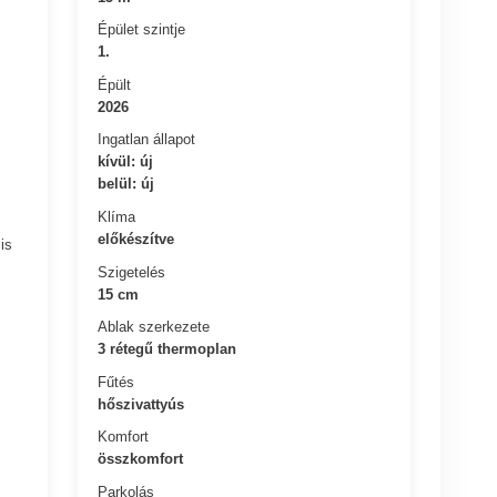
Épület szintje
1.
Épült
2026
Ingatlan állapot
kívül: új
belül: új
Klíma
előkészítve
is
Szigetelés
15 cm
Ablak szerkezete
3 rétegű thermoplan
Fűtés
hőszivattyús
Komfort
összkomfort
Parkolás