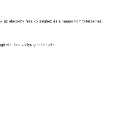
ak az alacsony rezsiköltséghez és a magas komfortérzethez.
vegő-víz hőszivattyú gondoskodik.