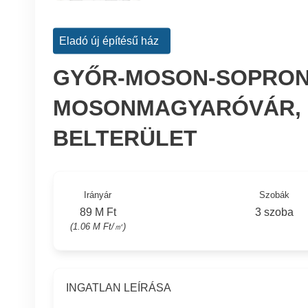
Eladó új építésű ház
GYŐR-MOSON-SOPRON
MOSONMAGYARÓVÁR, (
BELTERÜLET
Irányár
Szobák
89 M Ft
3 szoba
(1.06 M Ft/㎡)
INGATLAN LEÍRÁSA