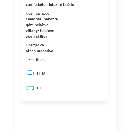
van fedetlen felszíni beálló
Közműállapot
csatorna: bekötve
gáz: bekötve
villany: bekötve
víz: bekötve
Energetika
nincs megadva
Telek típusa
HTML
PDF