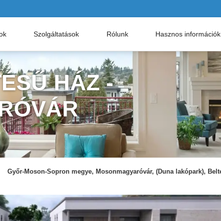
nok
Szolgáltatások
Rólunk
Hasznos információk
ÉSŰ HÁZ -
RÓVÁR
Győr-Moson-Sopron megye, Mosonmagyaróvár, (Duna lakópark), Belter