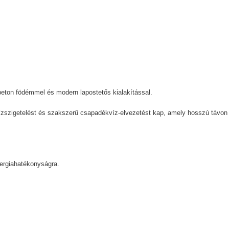
beton födémmel és modern lapostetős kialakítással.
ízszigetelést és szakszerű csapadékvíz-elvezetést kap, amely hosszú távon 
energiahatékonyságra.