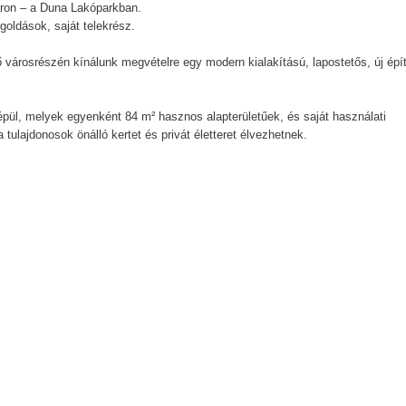
áron – a Duna Lakóparkban.
oldások, saját telekrész.
városrészén kínálunk megvételre egy modern kialakítású, lapostetős, új épí
 épül, melyek egyenként 84 m² hasznos alapterületűek, és saját használati
tulajdonosok önálló kertet és privát életteret élvezhetnek.