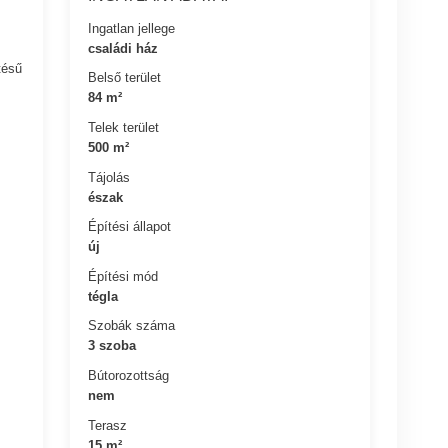
Ingatlan jellege
családi ház
tésű
Belső terület
84 m²
Telek terület
500 m²
Tájolás
észak
Építési állapot
új
Építési mód
tégla
Szobák száma
3 szoba
Bútorozottság
nem
Terasz
15 m²