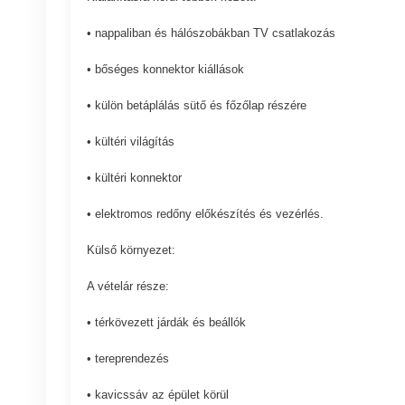
• nappaliban és hálószobákban TV csatlakozás
• bőséges konnektor kiállások
• külön betáplálás sütő és főzőlap részére
• kültéri világítás
• kültéri konnektor
• elektromos redőny előkészítés és vezérlés.
Külső környezet:
A vételár része:
• térkövezett járdák és beállók
• tereprendezés
• kavicssáv az épület körül