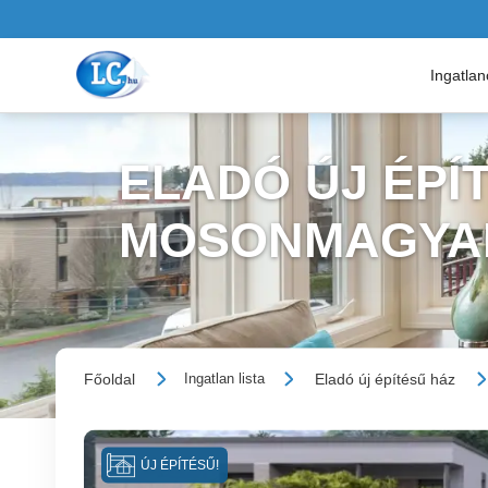
Ingatla
ELADÓ ÚJ ÉPÍT
MOSONMAGYA
Főoldal
Eladó új építésű ház
Ingatlan lista
ÚJ ÉPÍTÉSŰ!