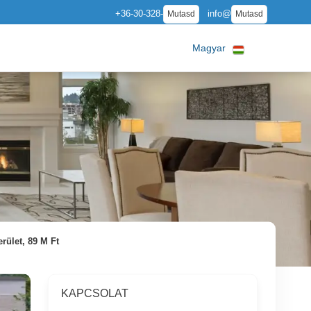
+36-30-328-
info@
Mutasd
Mutasd
Magyar
ület, 89 M Ft
KAPCSOLAT