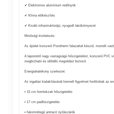
✔ Elektromos alumínium redőnyök
✔ Klíma előkészítés
✔ Kiváló infrastruktúrájú, nyugodt lakókörnyezet
Minőségi kivitelezés:
Az épület korszerű Porotherm falazattal készül, monolit vas
A lapostető nagy vastagságú hőszigetelést, korszerű PVC v
megbízható és időtálló megoldást biztosít.
Energiahatékony szerkezet:
Az ingatlan kialakításánál kiemelt figyelmet fordítottak az 
• 15 cm homlokzati hőszigetelés
• 17 cm padlószigetelés
• háromrétegű antracit nyílászárók