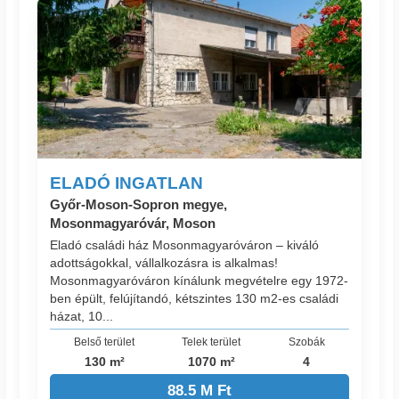
ELADÓ INGATLAN
Győr-Moson-Sopron megye,
Mosonmagyaróvár, Moson
Eladó családi ház Mosonmagyaróváron – kiváló
adottságokkal, vállalkozásra is alkalmas!
Mosonmagyaróváron kínálunk megvételre egy 1972-
ben épült, felújítandó, kétszintes 130 m2-es családi
házat, 10...
Belső terület
Telek terület
Szobák
130 m²
1070 m²
4
88.5 M Ft