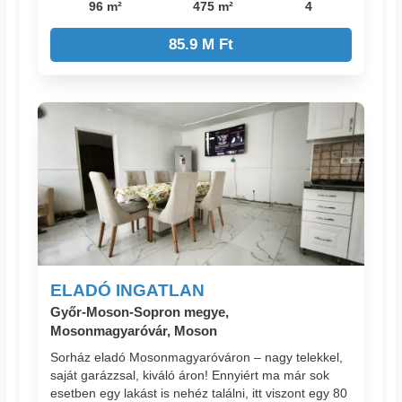
96 m²
475 m²
4
85.9 M Ft
ELADÓ INGATLAN
Győr-Moson-Sopron megye,
Mosonmagyaróvár, Moson
Sorház eladó Mosonmagyaróváron – nagy telekkel,
saját garázzsal, kiváló áron! Ennyiért ma már sok
esetben egy lakást is nehéz találni, itt viszont egy 80