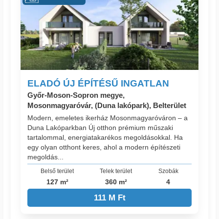
ELADÓ ÚJ ÉPÍTÉSŰ INGATLAN
Győr-Moson-Sopron megye,
Mosonmagyaróvár, (Duna lakópark), Belterület
Modern, emeletes ikerház Mosonmagyaróváron – a
Duna Lakóparkban Új otthon prémium műszaki
tartalommal, energiatakarékos megoldásokkal. Ha
egy olyan otthont keres, ahol a modern építészeti
megoldás...
Belső terület
Telek terület
Szobák
127 m²
360 m²
4
111 M Ft