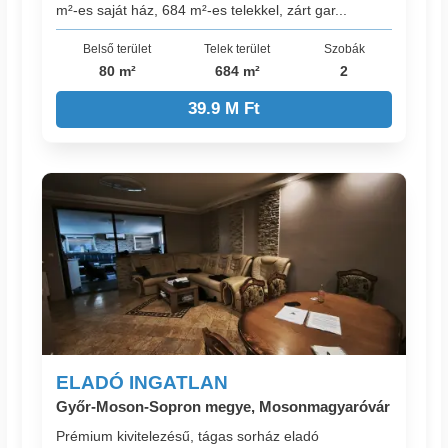
m²-es saját ház, 684 m²-es telekkel, zárt gar...
Belső terület
Telek terület
Szobák
80 m²
684 m²
2
39.9 M Ft
ELADÓ INGATLAN
Győr-Moson-Sopron megye, Mosonmagyaróvár
Prémium kivitelezésű, tágas sorház eladó