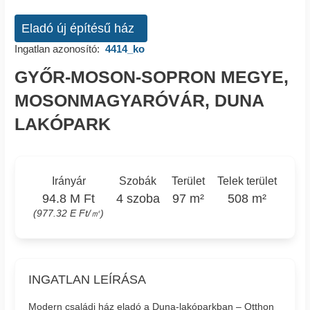
Eladó új építésű ház
Ingatlan azonosító:
4414_ko
GYŐR-MOSON-SOPRON MEGYE,
MOSONMAGYARÓVÁR, DUNA
LAKÓPARK
Irányár
Szobák
Terület
Telek terület
94.8 M Ft
4 szoba
97 m²
508 m²
(977.32 E Ft/㎡)
INGATLAN LEÍRÁSA
Modern családi ház eladó a Duna-lakóparkban – Otthon