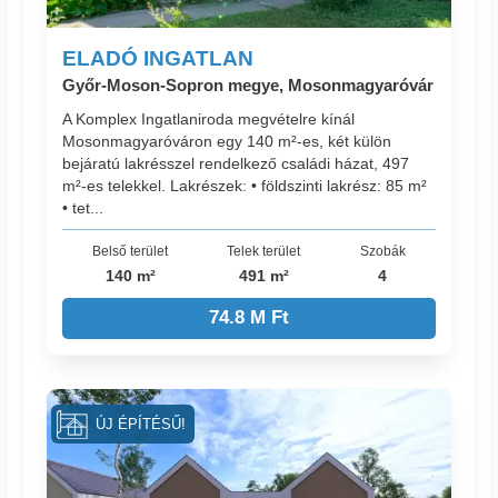
ELADÓ INGATLAN
Győr-Moson-Sopron megye, Mosonmagyaróvár
A Komplex Ingatlaniroda megvételre kínál
Mosonmagyaróváron egy 140 m²-es, két külön
bejáratú lakrésszel rendelkező családi házat, 497
m²-es telekkel. Lakrészek: • földszinti lakrész: 85 m²
• tet...
Belső terület
Telek terület
Szobák
140 m²
491 m²
4
74.8 M Ft
ÚJ ÉPÍTÉSŰ!