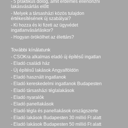
- 5 praktikus dolog, amit érdemes ellenőrizni
lakásvásárlás előtt
- Melyek a társasházi közös tulajdon
értékesítésének új szabályai?
- Ki hozza és ki fizeti az ügyvédet
ingatlanvásárláskor?
- Hogyan örökölhet az élettárs?
További kínálatunk
- CSOKra alkalmas eladó új építésű ingatlan
- Eladó családi ház
- Új építésű lakások Angyalföldön
- Eladó használt ingatlanok
- Eladó kereskedelmi ingatlanok Budapesten
- Eladó társasházi téglalakások
- Eladó nyaralók
- Eladó panellakások
- Eladó tégla és panellakások országszerte
- Eladó lakások Budapesten 30 millió Ft alatt
- Eladó lakások Budapesten 50 millió Ft alatt