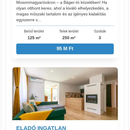
Mosonmagyaróváron – a Báger-tó közelében! Ha
olyan otthont keres, ahol a kiváló elhelyezkedés, a
magas műszaki tartalom és az igényes kialakítás
egyszerre v...
Belső terület
Telek terület
Szobák
125 m²
250 m²
3
95 M Ft
ELADÓ INGATLAN