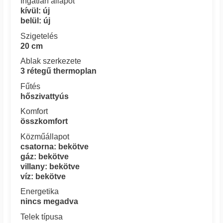
Ingatlan állapot
kívül: új
belül: új
Szigetelés
20 cm
Ablak szerkezete
3 rétegű thermoplan
Fűtés
hőszivattyús
Komfort
összkomfort
Közműállapot
csatorna: bekötve
gáz: bekötve
villany: bekötve
víz: bekötve
Energetika
nincs megadva
Telek típusa