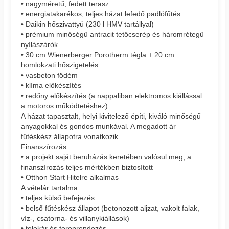
• nagyméretű, fedett terasz
• energiatakarékos, teljes házat lefedő padlófűtés
• Daikin hőszivattyú (230 l HMV tartállyal)
• prémium minőségű antracit tetőcserép és háromrétegű
nyílászárók
• 30 cm Wienerberger Porotherm tégla + 20 cm
homlokzati hőszigetelés
• vasbeton födém
• klíma előkészítés
• redőny előkészítés (a nappaliban elektromos kiállással
a motoros működtetéshez)
A házat tapasztalt, helyi kivitelező építi, kiváló minőségű
anyagokkal és gondos munkával. A megadott ár
fűtéskész állapotra vonatkozik.
Finanszírozás:
• a projekt saját beruházás keretében valósul meg, a
finanszírozás teljes mértékben biztosított
• Otthon Start Hitelre alkalmas
A vételár tartalma:
• teljes külső befejezés
• belső fűtéskész állapot (betonozott aljzat, vakolt falak,
víz-, csatorna- és villanykiállások)
• telekár és tereprendezés