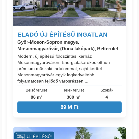
ELADÓ ÚJ ÉPÍTÉSŰ INGATLAN
Győr-Moson-Sopron megye,
Mosonmagyaróvár, (Duna lakópark), Belterület
Modern, új építésű földszintes ikerház
Mosonmagyaróváron. Energiatakarékos otthon
prémium műszaki tartalommal, saját kerttel
Mosonmagyaróvár egyik legkedveltebb,
folyamatosan fejlődő városrészén ...
Belső terület
Telek terület
Szobák
86 m²
300 m²
4
89 M Ft
ÚJ ÉPÍTÉSŰ!