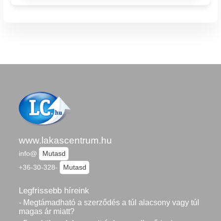
www.lakascentrum.hu
info@
Mutasd
+36-30-328-
Mutasd
Legfrissebb híreink
- Megtámadható a szerződés a túl alacsony vagy túl
magas ár miatt?