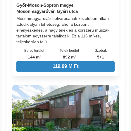
Győr-Moson-Sopron megye,
Mosonmagyaróvár, Gyári utca
Mosonmagyaróvár belvárosának közelében ritkán
adódik olyan lehetőség, ahol a központi
elhelyezkedés, a nagy telek és a korszerű műszaki
tartalom egyszerre találkozik. Ez a 116 m²-es,
teljeskörűen felú...
Belső terület
Telek terület
Szobák
144 m²
892 m²
5+1
119.99 M Ft