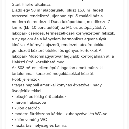
Start Hitelre alkalmas
Eladó egy 98 m² alapterületű, plusz 15,8 m² fedett
terasszal rendelkező, újonnan épülő családi ház a
modern és rendezett Duna-lakóparkban, mindössze 7
km-re (kb. 10 perc autóút) az M1-es autópályától. A
lakópark csendes, természetközeli környezetben fekszik,
a nyugalom és a kényelem harmonikus egyensúlyát
kínálva. A környék újszerű, rendezett utcafrontokkal,
gondozott közterületekkel és igényes kertekkel. A
lakópark Mosonmagyaróvár legújabb körforgalmán át, a
Halászi útról közelíthető meg.
Az 508 m²-es telken épülő ingatlan emelt műszaki
tartalommal, korszerű megoldásokkal készül.
Főbb jellemzők:
• tágas nappali amerikai konyhás étkezővel, nagy
üvegfelületekkel
• tolóajtó és földig érő ablakok
• három hálószoba
• külön gardrób
• modern fürdőszoba káddal, zuhanyzóval és WC-vel
• külön vendég-WC
• háztartási helyiség és kamra