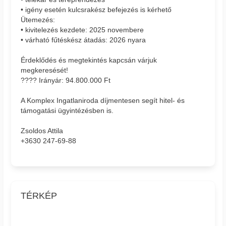
• igény esetén kulcsrakész befejezés is kérhető
Ütemezés:
• kivitelezés kezdete: 2025 novembere
• várható fűtéskész átadás: 2026 nyara
Érdeklődés és megtekintés kapcsán várjuk
megkeresését!
???? Irányár: 94.800.000 Ft
A Komplex Ingatlaniroda díjmentesen segít hitel- és
támogatási ügyintézésben is.
Zsoldos Attila
+3630 247-69-88
TÉRKÉP