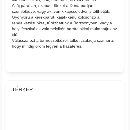
A táj páratlan, szabadidőnket a Duna partján
szemlélődve, vagy aktívan kikapcsolódva is tölthetjük.
Gyönyörű a kerékpárút, kajak-kenu kölcsönző áll
rendelkezésünkre, túrázhatunk a Börzsönyben, vagy a
helyi fesztiválok valamelyikén barátainkkal múlathatjuk az
időt.
Válassza ezt a természetközeli telket családja számára,
hogy mindig öröm legyen a hazatérés.
TÉRKÉP