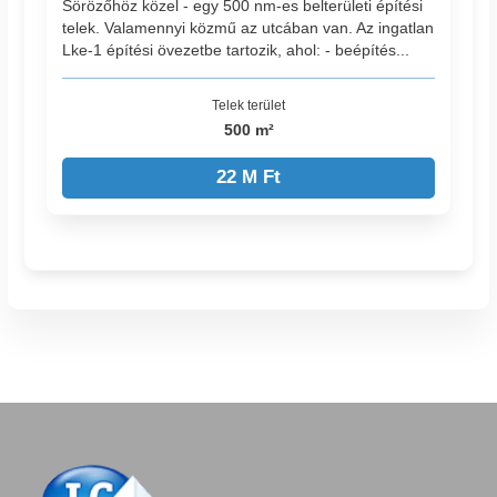
Sörözőhöz közel - egy 500 nm-es belterületi építési
telek. Valamennyi közmű az utcában van. Az ingatlan
Lke-1 építési övezetbe tartozik, ahol: - beépítés...
Telek terület
500 m²
22 M Ft