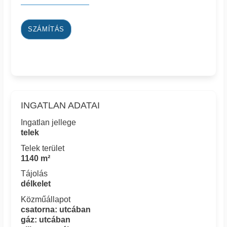
SZÁMÍTÁS
INGATLAN ADATAI
Ingatlan jellege
telek
Telek terület
1140 m²
Tájolás
délkelet
Közműállapot
csatorna: utcában
gáz: utcában