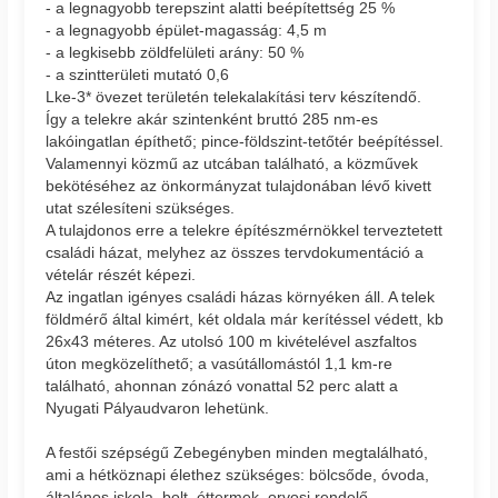
- a legnagyobb terepszint alatti beépítettség 25 %
- a legnagyobb épület-magasság: 4,5 m
- a legkisebb zöldfelületi arány: 50 %
- a szintterületi mutató 0,6
Lke-3* övezet területén telekalakítási terv készítendő.
Így a telekre akár szintenként bruttó 285 nm-es
lakóingatlan építhető; pince-földszint-tetőtér beépítéssel.
Valamennyi közmű az utcában található, a közművek
bekötéséhez az önkormányzat tulajdonában lévő kivett
utat szélesíteni szükséges.
A tulajdonos erre a telekre építészmérnökkel terveztetett
családi házat, melyhez az összes tervdokumentáció a
vételár részét képezi.
Az ingatlan igényes családi házas környéken áll. A telek
földmérő által kimért, két oldala már kerítéssel védett, kb
26x43 méteres. Az utolsó 100 m kivételével aszfaltos
úton megközelíthető; a vasútállomástól 1,1 km-re
található, ahonnan zónázó vonattal 52 perc alatt a
Nyugati Pályaudvaron lehetünk.
A festői szépségű Zebegényben minden megtalálható,
ami a hétköznapi élethez szükséges: bölcsőde, óvoda,
általános iskola, bolt, éttermek, orvosi rendelő.