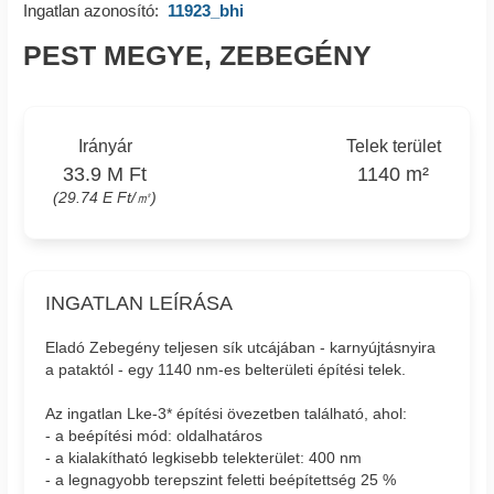
Ingatlan azonosító:
11923_bhi
PEST MEGYE, ZEBEGÉNY
Irányár
Telek terület
33.9 M Ft
1140 m²
(29.74 E Ft/㎡)
INGATLAN LEÍRÁSA
Eladó Zebegény teljesen sík utcájában - karnyújtásnyira
a pataktól - egy 1140 nm-es belterületi építési telek.
Az ingatlan Lke-3* építési övezetben található, ahol:
- a beépítési mód: oldalhatáros
- a kialakítható legkisebb telekterület: 400 nm
- a legnagyobb terepszint feletti beépítettség 25 %