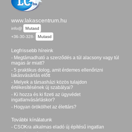
www.lakascentrum.hu
info@
Mutasd
+36-30-328-
Mutasd
Legfrissebb híreink
- Megtámadható a szerződés a túl alacsony vagy túl
magas ár miatt?
- 5 praktikus dolog, amit érdemes ellenőrizni
lakásvásárlás előtt
- Melyek a társasházi közös tulajdon
értékesítésének új szabályai?
- Ki hozza és ki fizeti az ügyvédet
ingatlanvásárláskor?
- Hogyan örökölhet az élettárs?
További kínálatunk
- CSOKra alkalmas eladó új építésű ingatlan