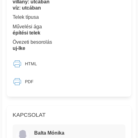
villany: utcában
víz: utcában
Telek típusa
Művelési ága
építési telek
Övezeti besorolás
uj-lke
HTML
PDF
KAPCSOLAT
Balta Mónika