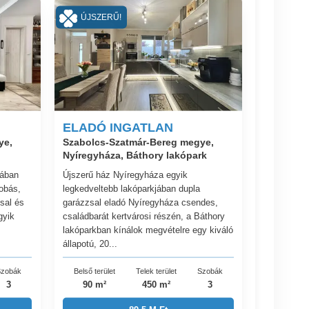
ÚJSZERŰ!
ELADÓ INGATLAN
ye,
Szabolcs-Szatmár-Bereg megye,
Nyíregyháza, Báthory lakópark
cában
Újszerű ház Nyíregyháza egyik
obás,
legkedveltebb lakóparkjában dupla
sal és
garázzsal eladó Nyíregyháza csendes,
gyik
családbarát kertvárosi részén, a Báthory
lakóparkban kínálok megvételre egy kiváló
állapotú, 20...
zobák
Belső terület
Telek terület
Szobák
3
90 m²
450 m²
3