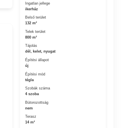
Ingatlan jellege
ikerház
Belső terület
132 m²
Telek terület
800 m²
Tájolás
dél, kelet, nyugat
Építési állapot
új
Építési mód
tégla
Szobák száma
4 szoba
Bútorozottság
nem
Terasz
14 m²