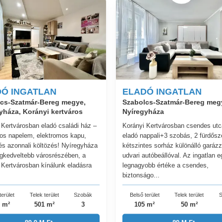
Ó INGATLAN
ELADÓ INGATLAN
cs-Szatmár-Bereg megye,
Szabolcs-Szatmár-Bereg meg
yháza, Korányi kertváros
Nyíregyháza
 Kertvárosban eladó családi ház –
Korányi Kertvárosban csendes ut
os napelem, elektromos kapu,
eladó nappali+3 szobás, 2 fürdősz
és azonnali költözés! Nyíregyháza
kétszintes sorház különálló garázz
egkedveltebb városrészében, a
udvari autóbeállóval. Az ingatlan e
 Kertvárosban kínálunk eladásra
legnagyobb értéke a csendes,
biztonságo...
terület
Telek terület
Szobák
Belső terület
Telek terület
S
 m²
501 m²
3
105 m²
50 m²