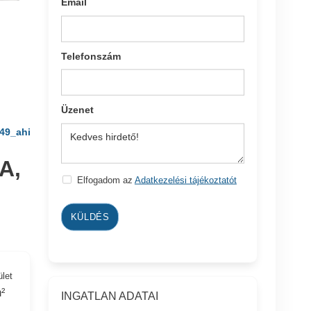
Email
Telefonszám
Üzenet
49_ahi
A,
Elfogadom az
Adatkezelési tájékoztatót
KÜLDÉS
ület
²
INGATLAN ADATAI