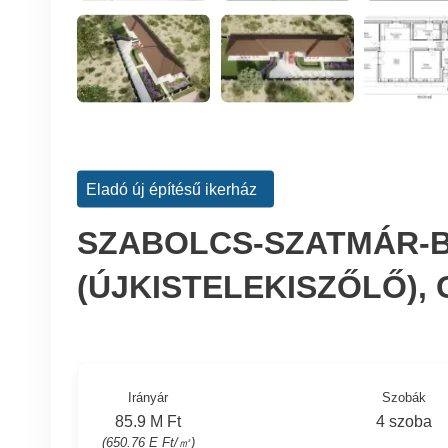
Eladó új építésű ikerház
SZABOLCS-SZATMÁR-B
(ÚJKISTELEKISZŐLŐ), 
Irányár
Szobák
85.9 M Ft
4 szoba
(650.76 E Ft/㎡)