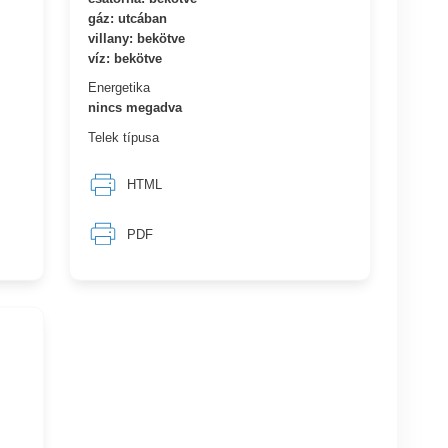
gáz: utcában
villany: bekötve
víz: bekötve
Energetika
nincs megadva
Telek típusa
HTML
PDF