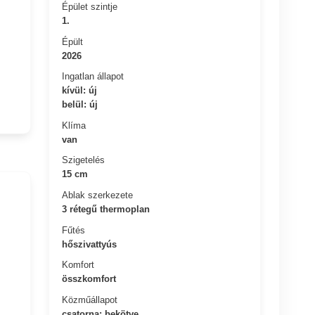
Épület szintje
1.
Épült
2026
Ingatlan állapot
kívül: új
belül: új
Klíma
van
Szigetelés
15 cm
Ablak szerkezete
3 rétegű thermoplan
Fűtés
hőszivattyús
Komfort
összkomfort
Közműállapot
csatorna: bekötve