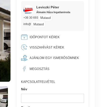
Leviczki Péter
Álmaim Háza Ingatlaniroda
Mutasd
+36 30 693
Mutasd
info@
IDŐPONTOT KÉREK
VISSZAHÍVÁST KÉREK
AJÁNLOM EGY ISMERŐSÖMNEK
MEGOSZTÁS
KAPCSOLATFELVÉTEL
Név