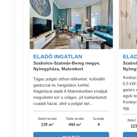
ELADÓ INGATLAN
ELAD
Szabolcs-Szatmár-Bereg megye,
Szabol
Nyíregyháza, Malomkert
Nyíreg
Korányi
Tágas polgári otthon télikerttel, különálló
6,5 kW-
garázzsal és hangulatos kerttel,
garázs 
filagóriával eladó A Malomkertben kínáljuk
egyik l
megvételre ezt a világos, jól karbantartott
Korányi
családi házat, ahol a polgári épí...
egy...
Belső terület
Telek terület
Szobák
Belső 
139 m²
444 m²
4
123