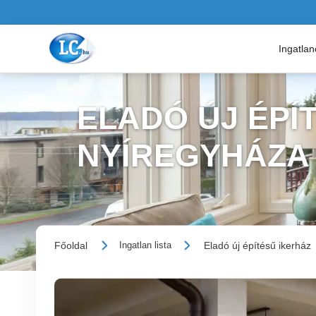
Ingatla
ELADÓ ÚJ ÉPÍT
NYÍREGYHÁZA
Főoldal
Eladó új építésű ikerház
Ingatlan lista