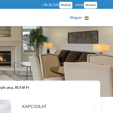
+36-30-328-
info@
Mutasd
Mutasd
Magyar
yík utca, 85.9 M Ft
KAPCSOLAT