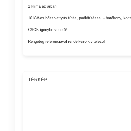
1 klíma az árban!
10 kW-os hőszivattyús fűtés, padlófűtéssel – hatékony, köl
CSOK igénybe vehető!
Rengeteg referenciával rendelkező kivitelező!
TÉRKÉP