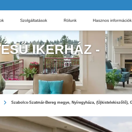
nok
Szolgáltatások
Rólunk
Hasznos információk
ÉSŰ IKERHÁZ -
Szabolcs-Szatmár-Bereg megye, Nyíregyháza, (Újkistelekiszőlő), G