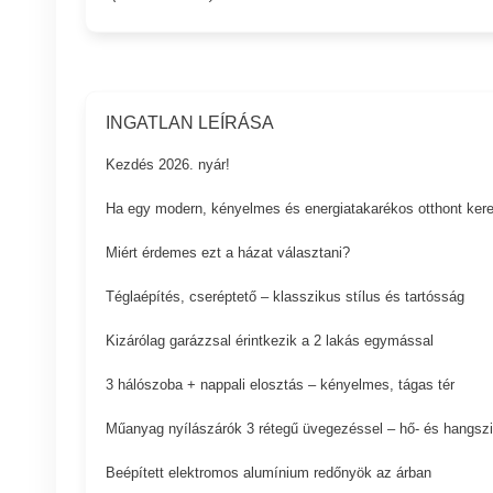
INGATLAN LEÍRÁSA
Kezdés 2026. nyár!
Ha egy modern, kényelmes és energiatakarékos otthont keres
Miért érdemes ezt a házat választani?
Téglaépítés, cseréptető – klasszikus stílus és tartósság
Kizárólag garázzsal érintkezik a 2 lakás egymással
3 hálószoba + nappali elosztás – kényelmes, tágas tér
Műanyag nyílászárók 3 rétegű üvegezéssel – hő- és hangszi
Beépített elektromos alumínium redőnyök az árban