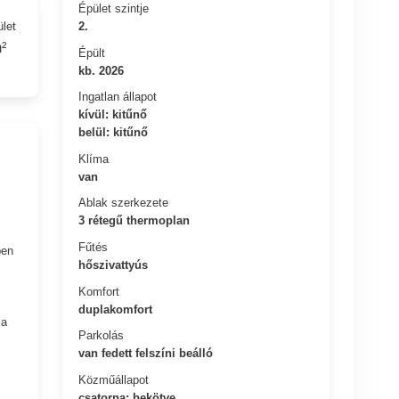
Épület szintje
ület
2.
²
Épült
kb. 2026
Ingatlan állapot
kívül: kitűnő
belül: kitűnő
Klíma
van
Ablak szerkezete
3 rétegű thermoplan
Fűtés
ben
hőszivattyús
Komfort
duplakomfort
 a
Parkolás
van fedett felszíni beálló
Közműállapot
csatorna: bekötve