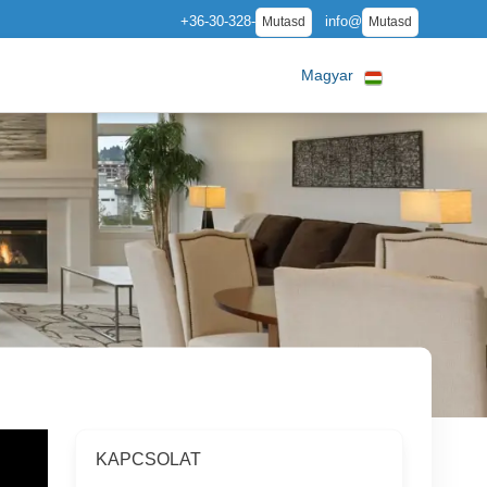
+36-30-328-
info@
Mutasd
Mutasd
Magyar
KAPCSOLAT