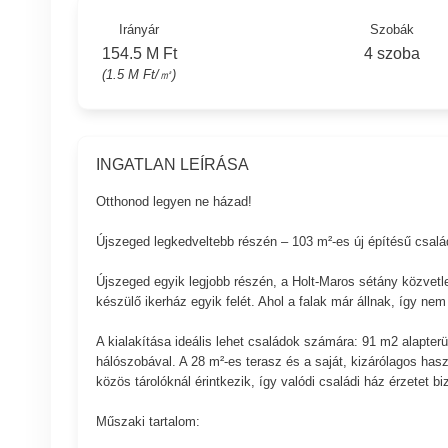
Irányár
Szobák
154.5 M Ft
4 szoba
(1.5 M Ft/㎡)
INGATLAN LEÍRÁSA
Otthonod legyen ne házad!
Újszeged legkedveltebb részén – 103 m²-es új építésű család
Újszeged egyik legjobb részén, a Holt-Maros sétány közvetl
készülő ikerház egyik felét. Ahol a falak már állnak, így ne
A kialakítása ideális lehet családok számára: 91 m2 alapterül
hálószobával. A 28 m²-es terasz és a saját, kizárólagos haszn
közös tárolóknál érintkezik, így valódi családi ház érzetet bi
Műszaki tartalom: