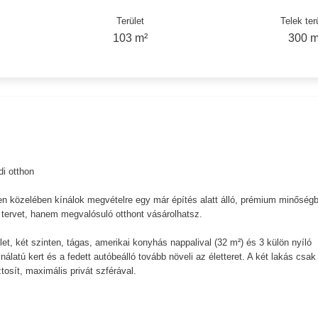
Terület
Telek ter
103 m²
300 m
i otthon
en közelében kínálok megvételre egy már építés alatt álló, prémium minőség
m tervet, hanem megvalósuló otthont vásárolhatsz.
et, két szinten, tágas, amerikai konyhás nappalival (32 m²) és 3 külön nyíló
álatú kert és a fedett autóbeálló tovább növeli az életteret. A két lakás csak
ztosít, maximális privát szférával.