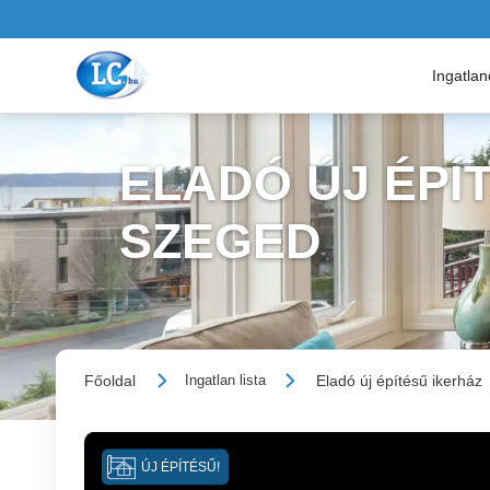
Ingatla
ELADÓ ÚJ ÉPÍT
SZEGED
Főoldal
Eladó új építésű ikerház
Ingatlan lista
ÚJ ÉPÍTÉSŰ!