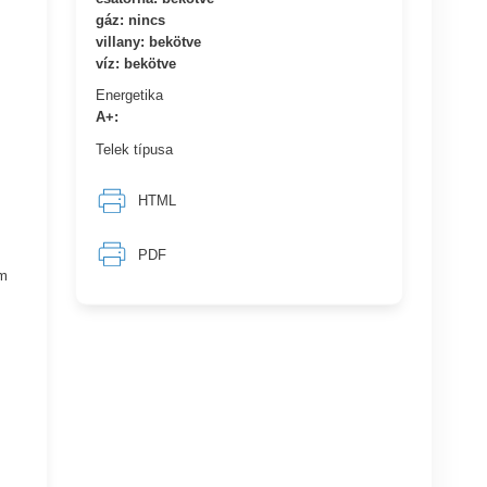
gáz: nincs
villany: bekötve
víz: bekötve
Energetika
A+:
Telek típusa
HTML
PDF
em