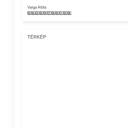
Varga Attila
0️⃣6️⃣2️⃣0️⃣9️⃣7️⃣8️⃣0️⃣1️⃣0️⃣8️⃣
TÉRKÉP