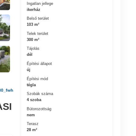
Ingatlan jellege
ikerház
Belső terület
103 m²
Telek terület
300 m²
Tájolás
dél
Építési állapot
új
Építési mód
tégla
30_fwh
Szobák száma
4 szoba
SI
Bútorozottság
nem
Terasz
28 m²