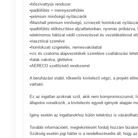
•hőszivattyús rendszer
•padlófűtés + mennyezethűtés
•prémium minőségű nyílászárók
•Marshall prémium minőségű, színezett homlokzati nyílászá
•padlófűtés előkészítése aljzatbetonban, nyomás próbázva, 
•elektromos hálózat védő csövezéssel és vezetékeléssel el
•riasztóval szerelve
•homlokzati szigetelés, nemesvakolattal
•víz és csatorna alapvezetékek szerelése csatlakozási lehe
•falak vakolva, glettelve
•AERECO szellőztető rendszerrel
A beruházást stabil, tőkeerős kivitelező végzi, a projekt elő
várható.
Ez az ingatlan azoknak szól, akik nem kompromisszumot, h
állapotra vonatkozik, a kivitelezés egyedi igények alapján m
Igény esetén az ingatlanokhoz külön telekrész is vásárolható
További információért, megtekintésért fordulj hozzám bizalo
Szükség esetén jogi háttér is a rendelkezésedre áll, hogy a