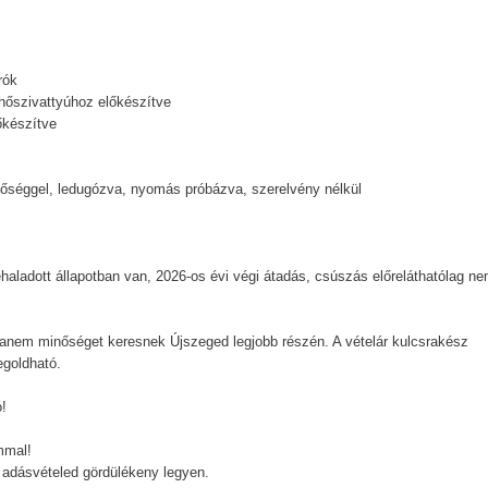
rók
hőszivattyúhoz előkészítve
őkészítve
tőséggel, ledugózva, nyomás próbázva, szerelvény nélkül
rehaladott állapotban van, 2026-os évi végi átadás, csúszás előreláthatólag n
anem minőséget keresnek Újszeged legjobb részén. A vételár kulcsrakész
egoldható.
!
mmal!
z adásvételed gördülékeny legyen.