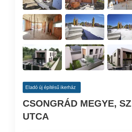
Eladó új építésű ikerház
CSONGRÁD MEGYE, SZE
UTCA