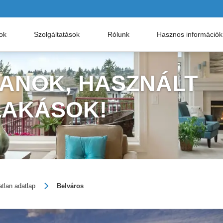
nok
Szolgáltatások
Rólunk
Hasznos információk
LANOK, HASZNÁLT
LAKÁSOK!
atlan adatlap
Belváros