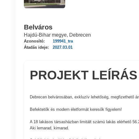
Belváros
Hajdú-Bihar megye, Debrecen
Azonosító:
199941_tra
Átadás ideje:
2027.03.01
PROJEKT LEÍRÁS
Debrecen belvárosában, exkluzív lehetőség, megfizethető ár
Befektetők és modern életformát keresők figyelem!
A 18 lakásos társasházban limitált számú lakás elérhető 56.2 m
Aki lemarad, kimarad.