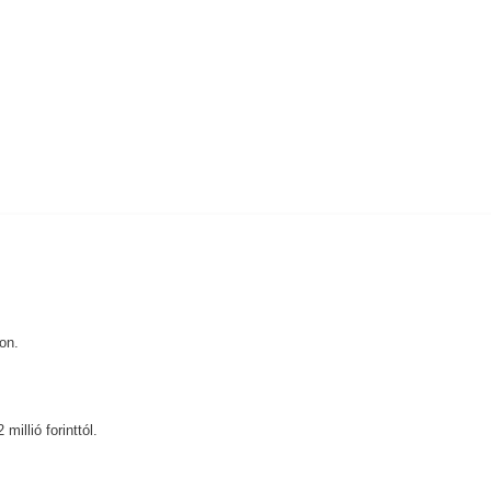
on.
illió forinttól.