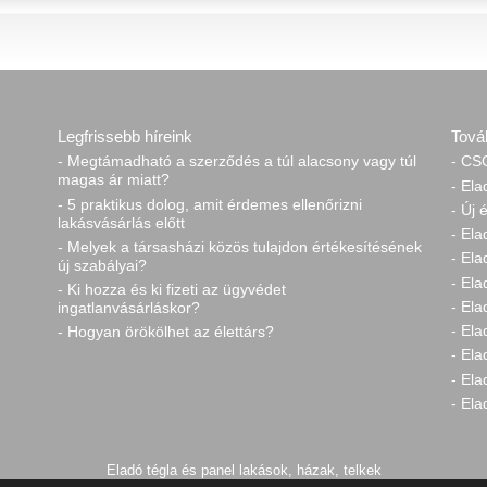
Legfrissebb híreink
Tová
- Megtámadható a szerződés a túl alacsony vagy túl
- CSO
magas ár miatt?
- Ela
- 5 praktikus dolog, amit érdemes ellenőrizni
- Új 
lakásvásárlás előtt
- Ela
- Melyek a társasházi közös tulajdon értékesítésének
- El
új szabályai?
- Ela
- Ki hozza és ki fizeti az ügyvédet
- Ela
ingatlanvásárláskor?
- El
- Hogyan örökölhet az élettárs?
- Ela
- Ela
- Ela
Eladó tégla és panel lakások, házak, telkek