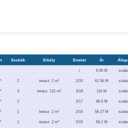
t
Szobák
Erkély
Emelet
Ár
Állap
/
0.00 M
szab
²
2
terasz: 2 m²
2/10
61.56 M
szab
²
3
terasz: 121 m²
3/18
110 M
szab
²
2
2/17
66.5 M
szab
²
1
terasz: 2 m²
2/16
56.27 M
szab
²
1
terasz: 2 m²
2/15
56.2 M
szab