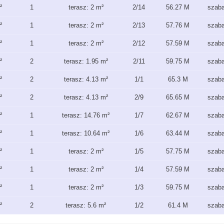
²
1
terasz: 2 m²
2/14
56.27 M
szab
²
1
terasz: 2 m²
2/13
57.76 M
szab
²
1
terasz: 2 m²
2/12
57.59 M
szab
²
2
terasz: 1.95 m²
2/11
59.75 M
szab
²
2
terasz: 4.13 m²
1/1
65.3 M
szab
²
2
terasz: 4.13 m²
2/9
65.65 M
szab
²
1
terasz: 14.76 m²
1/7
62.67 M
szab
²
1
terasz: 10.64 m²
1/6
63.44 M
szab
²
1
terasz: 2 m²
1/5
57.75 M
szab
²
1
terasz: 2 m²
1/4
57.59 M
szab
²
1
terasz: 2 m²
1/3
59.75 M
szab
²
2
terasz: 5.6 m²
1/2
61.4 M
szab