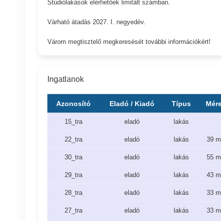
Stúdiólakások elérhetőek limitált számban.
Várható átadás 2027. I. negyedév.
Várom megtisztelő megkeresését további információkért!
Ingatlanok
Azonosító
Eladó / Kiadó
Típus
Mére
15_tra
eladó
lakás
22_tra
eladó
lakás
39 m
30_tra
eladó
lakás
55 m
29_tra
eladó
lakás
43 m
28_tra
eladó
lakás
33 m
27_tra
eladó
lakás
33 m