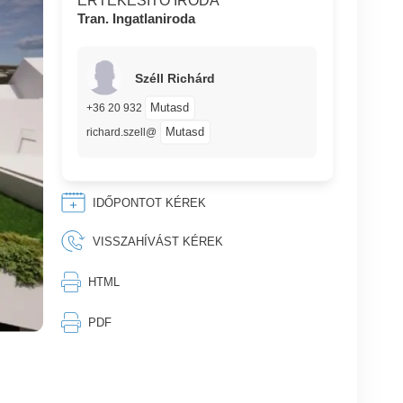
ÉRTÉKESÍTŐ IRODA
Tran. Ingatlaniroda
Széll Richárd
Mutasd
+36 20 932
Mutasd
richard.szell@
IDŐPONTOT KÉREK
VISSZAHÍVÁST KÉREK
⎙︁
HTML
⎙︁
PDF