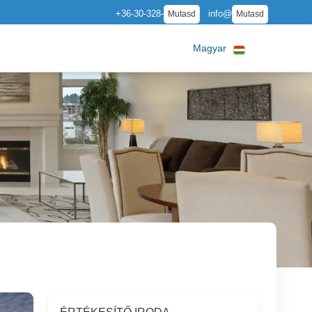
+36-30-328-
info@
Mutasd
Mutasd
Magyar