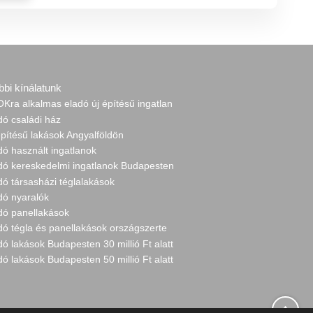
bbi kínálatunk
Kra alkalmas eladó új építésű ingatlan
dó családi ház
építésű lakások Angyalföldön
dó használt ingatlanok
adó kereskedelmi ingatlanok Budapesten
dó társasházi téglalakások
dó nyaralók
adó panellakások
dó tégla és panellakások országszerte
dó lakások Budapesten 30 millió Ft alatt
dó lakások Budapesten 50 millió Ft alatt
↑