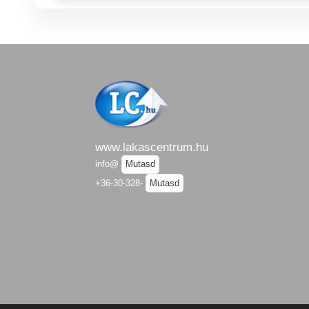
www.lakascentrum.hu
info@
Mutasd
+36-30-328-
Mutasd