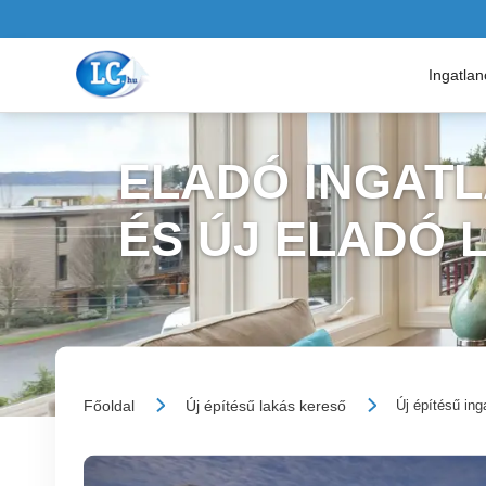
Ingatla
ELADÓ INGAT
ÉS ÚJ ELADÓ 
Főoldal
Új építésű lakás kereső
Új építésű ing