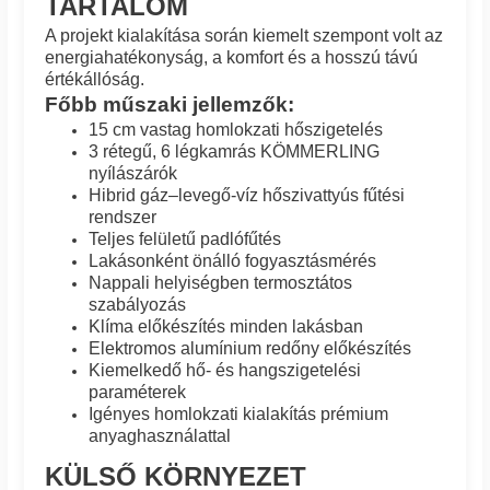
TARTALOM
A projekt kialakítása során kiemelt szempont volt az
energiahatékonyság, a komfort és a hosszú távú
értékállóság.
Főbb műszaki jellemzők:
15 cm vastag homlokzati hőszigetelés
3 rétegű, 6 légkamrás KÖMMERLING
nyílászárók
Hibrid gáz–levegő-víz hőszivattyús fűtési
rendszer
Teljes felületű padlófűtés
Lakásonként önálló fogyasztásmérés
Nappali helyiségben termosztátos
szabályozás
Klíma előkészítés minden lakásban
Elektromos alumínium redőny előkészítés
Kiemelkedő hő- és hangszigetelési
paraméterek
Igényes homlokzati kialakítás prémium
anyaghasználattal
KÜLSŐ KÖRNYEZET