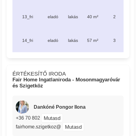
te
13_fri
eladó
lakás
40 m²
2
23
te
14_fri
eladó
lakás
57 m²
3
25
ÉRTÉKESÍTŐ IRODA
Fair Home Ingatlaniroda - Mosonmagyaróvár
és Szigetköz
Dankóné Pongor Ilona
Mutasd
+36 70 802
Mutasd
fairhome.szigetkoz@