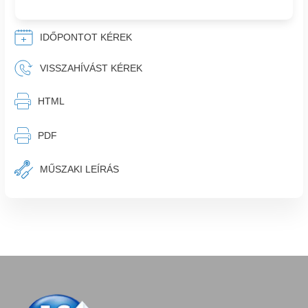
IDŐPONTOT KÉREK
VISSZAHÍVÁST KÉREK
⎙︁
HTML
⎙︁
PDF
MŰSZAKI LEÍRÁS