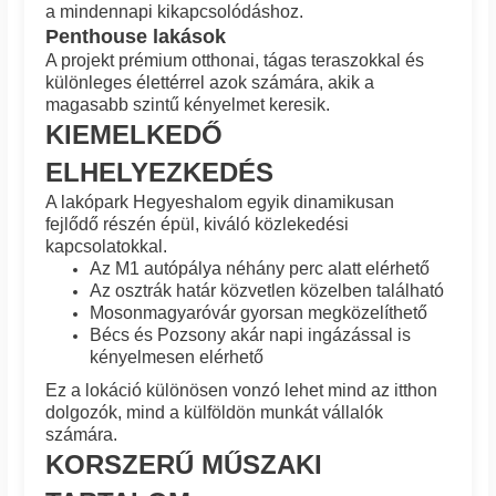
a mindennapi kikapcsolódáshoz.
Penthouse lakások
A projekt prémium otthonai, tágas teraszokkal és
különleges élettérrel azok számára, akik a
magasabb szintű kényelmet keresik.
KIEMELKEDŐ
ELHELYEZKEDÉS
A lakópark Hegyeshalom egyik dinamikusan
fejlődő részén épül, kiváló közlekedési
kapcsolatokkal.
Az M1 autópálya néhány perc alatt elérhető
Az osztrák határ közvetlen közelben található
Mosonmagyaróvár gyorsan megközelíthető
Bécs és Pozsony akár napi ingázással is
kényelmesen elérhető
Ez a lokáció különösen vonzó lehet mind az itthon
dolgozók, mind a külföldön munkát vállalók
számára.
KORSZERŰ MŰSZAKI