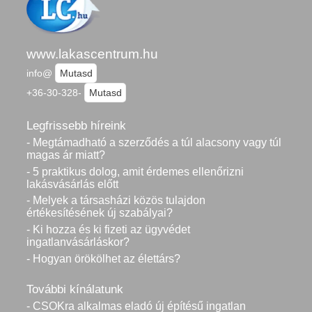
www.lakascentrum.hu
info@
Mutasd
+36-30-328-
Mutasd
Legfrissebb híreink
- Megtámadható a szerződés a túl alacsony vagy túl
magas ár miatt?
- 5 praktikus dolog, amit érdemes ellenőrizni
lakásvásárlás előtt
- Melyek a társasházi közös tulajdon
értékesítésének új szabályai?
- Ki hozza és ki fizeti az ügyvédet
ingatlanvásárláskor?
- Hogyan örökölhet az élettárs?
További kínálatunk
- CSOKra alkalmas eladó új építésű ingatlan