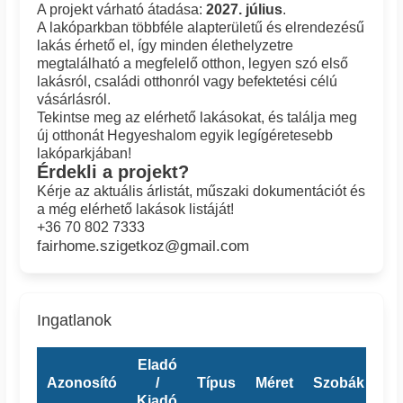
A projekt várható átadása:
2027. július
.
A lakóparkban többféle alapterületű és elrendezésű
lakás érhető el, így minden élethelyzetre
megtalálható a megfelelő otthon, legyen szó első
lakásról, családi otthonról vagy befektetési célú
vásárlásról.
Tekintse meg az elérhető lakásokat, és találja meg
új otthonát Hegyeshalom egyik legígéretesebb
lakóparkjában!
Érdekli a projekt?
Kérje az aktuális árlistát, műszaki dokumentációt és
a még elérhető lakások listáját!
+36 70 802 7333
fairhome.szigetkoz@gmail.com
Ingatlanok
Eladó
Azonosító
/
Típus
Méret
Szobák
Er
Kiadó