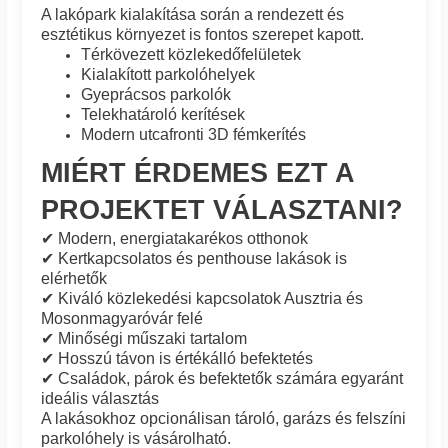
A lakópark kialakítása során a rendezett és
esztétikus környezet is fontos szerepet kapott.
Térkövezett közlekedőfelületek
Kialakított parkolóhelyek
Gyeprácsos parkolók
Telekhatároló kerítések
Modern utcafronti 3D fémkerítés
MIÉRT ÉRDEMES EZT A
PROJEKTET VÁLASZTANI?
✔ Modern, energiatakarékos otthonok
✔ Kertkapcsolatos és penthouse lakások is
elérhetők
✔ Kiváló közlekedési kapcsolatok Ausztria és
Mosonmagyaróvár felé
✔ Minőségi műszaki tartalom
✔ Hosszú távon is értékálló befektetés
✔ Családok, párok és befektetők számára egyaránt
ideális választás
A lakásokhoz opcionálisan tároló, garázs és felszíni
parkolóhely is vásárolható.