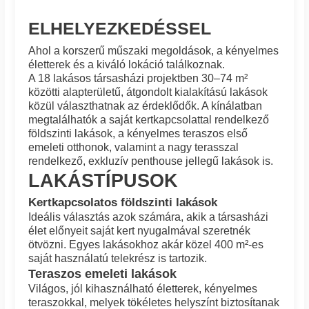
ELHELYEZKEDÉSSEL
Ahol a korszerű műszaki megoldások, a kényelmes
életterek és a kiváló lokáció találkoznak.
A 18 lakásos társasházi projektben 30–74 m²
közötti alapterületű, átgondolt kialakítású lakások
közül választhatnak az érdeklődők. A kínálatban
megtalálhatók a saját kertkapcsolattal rendelkező
földszinti lakások, a kényelmes teraszos első
emeleti otthonok, valamint a nagy terasszal
rendelkező, exkluzív penthouse jellegű lakások is.
LAKÁSTÍPUSOK
Kertkapcsolatos földszinti lakások
Ideális választás azok számára, akik a társasházi
élet előnyeit saját kert nyugalmával szeretnék
ötvözni. Egyes lakásokhoz akár közel 400 m²-es
saját használatú telekrész is tartozik.
Teraszos emeleti lakások
Világos, jól kihasználható életterek, kényelmes
teraszokkal, melyek tökéletes helyszínt biztosítanak