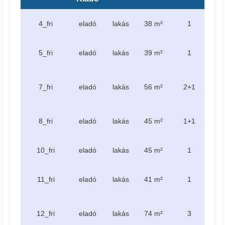
te
4_fri
eladó
lakás
38 m²
1
4.6
te
5_fri
eladó
lakás
39 m²
1
6.8
te
7_fri
eladó
lakás
56 m²
2+1
10
te
8_fri
eladó
lakás
45 m²
1+1
6.
er
10_fri
eladó
lakás
45 m²
1
6.
er
11_fri
eladó
lakás
41 m²
1
4.0
te
12_fri
eladó
lakás
74 m²
3
69