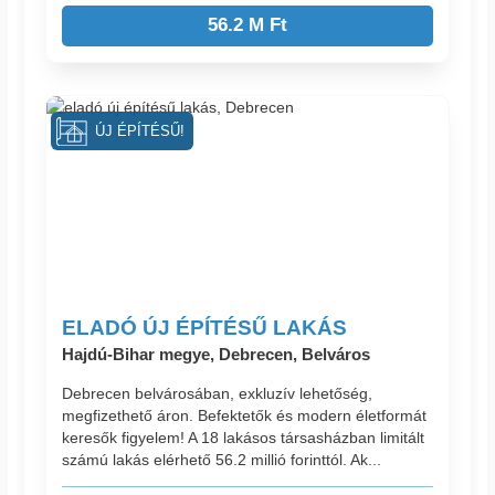
56.2 M Ft
ÚJ ÉPÍTÉSŰ!
ELADÓ ÚJ ÉPÍTÉSŰ LAKÁS
Hajdú-Bihar megye, Debrecen, Belváros
Debrecen belvárosában, exkluzív lehetőség,
megfizethető áron. Befektetők és modern életformát
keresők figyelem! A 18 lakásos társasházban limitált
számú lakás elérhető 56.2 millió forinttól. Ak...