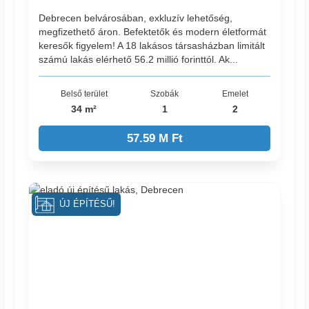
Debrecen belvárosában, exkluzív lehetőség,
megfizethető áron. Befektetők és modern életformát
keresők figyelem! A 18 lakásos társasházban limitált
számú lakás elérhető 56.2 millió forinttól. Ak...
Belső terület
Szobák
Emelet
34 m²
1
2
57.59 M Ft
ÚJ ÉPÍTÉSŰ!