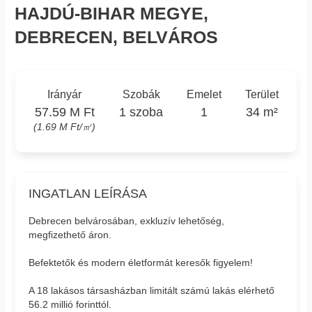
HAJDÚ-BIHAR MEGYE,
DEBRECEN, BELVÁROS
Irányár
Szobák
Emelet
Terület
57.59 M Ft
1 szoba
1
34 m²
(1.69 M Ft/㎡)
INGATLAN LEÍRÁSA
Debrecen belvárosában, exkluzív lehetőség,
megfizethető áron.
Befektetők és modern életformát keresők figyelem!
A 18 lakásos társasházban limitált számú lakás elérhető
56.2 millió forinttól.