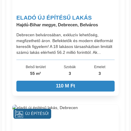
ELADÓ ÚJ ÉPÍTÉSŰ LAKÁS
Hajdú-Bihar megye, Debrecen, Belváros
Debrecen belvárosában, exkluzív lehetőség,
megfizethető áron. Befektetők és modern életformát
keresők figyelem! A 18 lakásos társasházban limitált
számú lakás elérhető 56.2 millió forinttól. Ak...
Belső terület
Szobák
Emelet
55 m²
3
3
110 M Ft
ÚJ ÉPÍTÉSŰ!