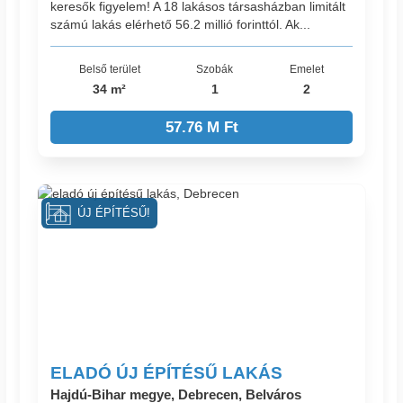
keresők figyelem! A 18 lakásos társasházban limitált
számú lakás elérhető 56.2 millió forinttól. Ak...
Belső terület
Szobák
Emelet
34 m²
1
2
57.76 M Ft
ÚJ ÉPÍTÉSŰ!
ELADÓ ÚJ ÉPÍTÉSŰ LAKÁS
Hajdú-Bihar megye, Debrecen, Belváros