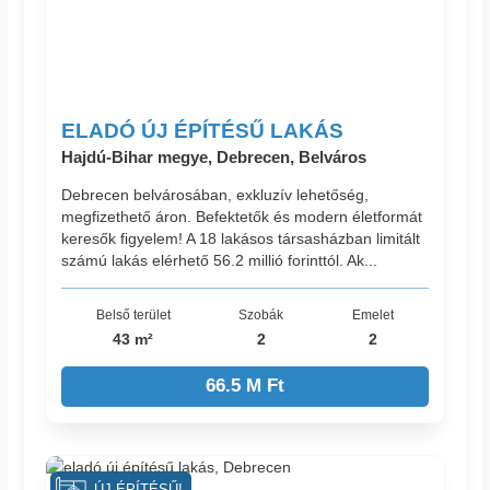
ELADÓ ÚJ ÉPÍTÉSŰ LAKÁS
Hajdú-Bihar megye, Debrecen, Belváros
Debrecen belvárosában, exkluzív lehetőség,
megfizethető áron. Befektetők és modern életformát
keresők figyelem! A 18 lakásos társasházban limitált
számú lakás elérhető 56.2 millió forinttól. Ak...
Belső terület
Szobák
Emelet
43 m²
2
2
66.5 M Ft