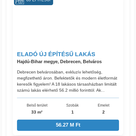
ÚJ ÉPÍTÉSŰ!
ELADÓ ÚJ ÉPÍTÉSŰ LAKÁS
Hajdú-Bihar megye, Debrecen, Belváros
Debrecen belvárosában, exkluzív lehetőség,
megfizethető áron. Befektetők és modern életformát
keresők figyelem! A 18 lakásos társasházban limitált
számú lakás elérhető 56.2 millió forinttól. Ak...
Belső terület
Szobák
Emelet
33 m²
1
2
56.27 M Ft