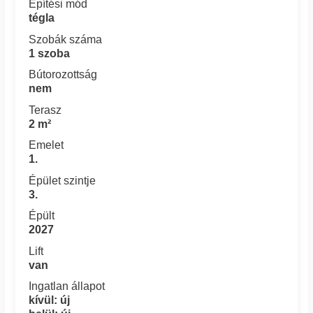
Építési mód
tégla
Szobák száma
1 szoba
Bútorozottság
nem
Terasz
2 m²
Emelet
1.
Épület szintje
3.
Épült
2027
Lift
van
Ingatlan állapot
kívül: új