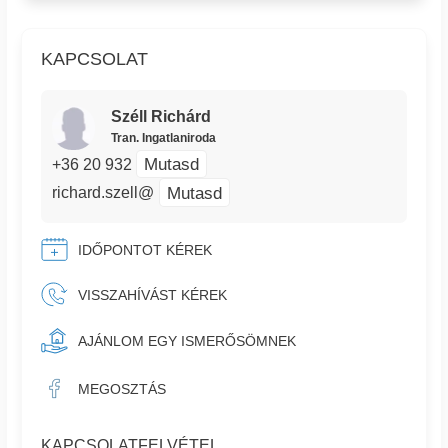
KAPCSOLAT
Széll Richárd
Tran. Ingatlaniroda
Mutasd
+36 20 932
Mutasd
richard.szell@
IDŐPONTOT KÉREK
VISSZAHÍVÁST KÉREK
AJÁNLOM EGY ISMERŐSÖMNEK
MEGOSZTÁS
KAPCSOLATFELVÉTEL