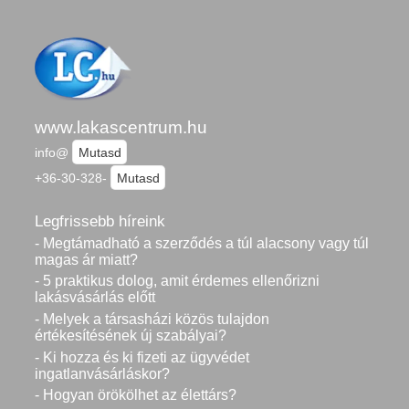
www.lakascentrum.hu
info@
Mutasd
+36-30-328-
Mutasd
Legfrissebb híreink
- Megtámadható a szerződés a túl alacsony vagy túl
magas ár miatt?
- 5 praktikus dolog, amit érdemes ellenőrizni
lakásvásárlás előtt
- Melyek a társasházi közös tulajdon
értékesítésének új szabályai?
- Ki hozza és ki fizeti az ügyvédet
ingatlanvásárláskor?
- Hogyan örökölhet az élettárs?