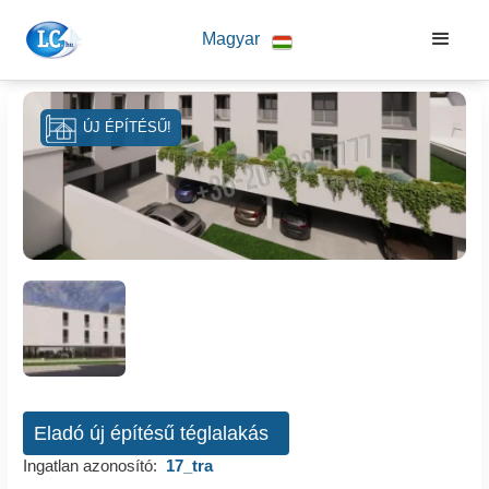
Magyar
ÚJ ÉPÍTÉSŰ!
Eladó új építésű téglalakás
Ingatlan azonosító:
17_tra