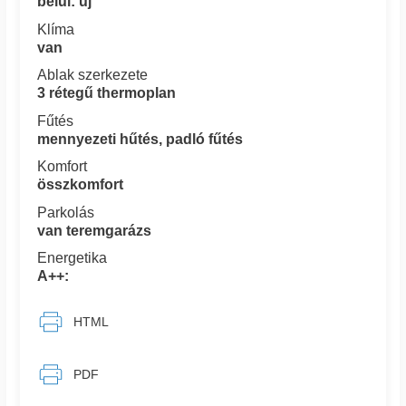
belül: új
Klíma
van
Ablak szerkezete
3 rétegű thermoplan
Fűtés
mennyezeti hűtés, padló fűtés
Komfort
összkomfort
Parkolás
van teremgarázs
Energetika
A++:
HTML
PDF