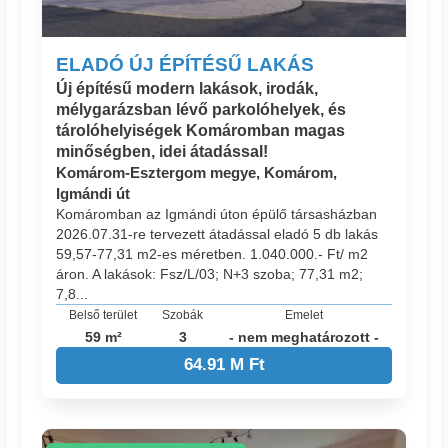
ELADÓ ÚJ ÉPÍTÉSŰ LAKÁS
Új építésű modern lakások, irodák,
mélygarázsban lévő parkolóhelyek, és
tárolóhelyiségek Komáromban magas
minőségben, idei átadással!
Komárom-Esztergom megye, Komárom,
Igmándi út
Komáromban az Igmándi úton épülő társasházban
2026.07.31-re tervezett átadással eladó 5 db lakás
59,57-77,31 m2-es méretben. 1.040.000.- Ft/ m2
áron. A lakások: Fsz/L/03; N+3 szoba; 77,31 m2;
7,8...
Belső terület
Szobák
Emelet
59 m²
3
- nem meghatározott -
64.91 M Ft