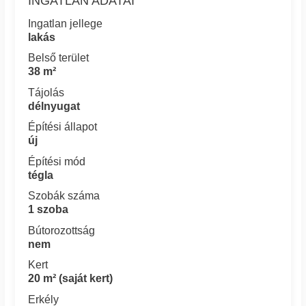
INGATLAN ADATAI
Ingatlan jellege
lakás
Belső terület
38 m²
Tájolás
délnyugat
Építési állapot
új
Építési mód
tégla
Szobák száma
1 szoba
Bútorozottság
nem
Kert
20 m² (saját kert)
Erkély