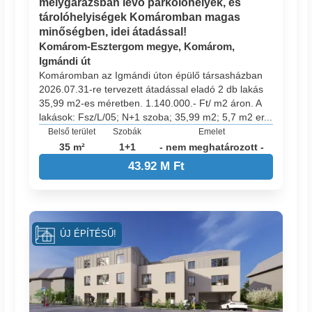
mélygarázsban lévő parkolóhelyek, és
tárolóhelyiségek Komáromban magas
minőségben, idei átadással!
Komárom-Esztergom megye, Komárom,
Igmándi út
Komáromban az Igmándi úton épülő társasházban
2026.07.31-re tervezett átadással eladó 2 db lakás
35,99 m2-es méretben. 1.140.000.- Ft/ m2 áron. A
lakások: Fsz/L/05; N+1 szoba; 35,99 m2; 5,7 m2 er...
Belső terület
Szobák
Emelet
35 m²
1+1
- nem meghatározott -
43.92 M Ft
ÚJ ÉPÍTÉSŰ!