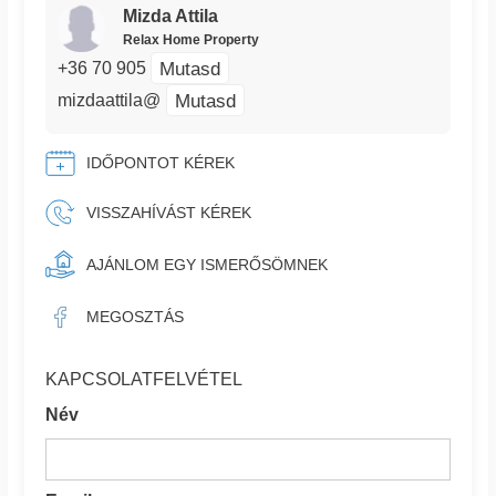
Mizda Attila
Relax Home Property
Mutasd
+36 70 905
Mutasd
mizdaattila@
IDŐPONTOT KÉREK
VISSZAHÍVÁST KÉREK
AJÁNLOM EGY ISMERŐSÖMNEK
MEGOSZTÁS
KAPCSOLATFELVÉTEL
Név