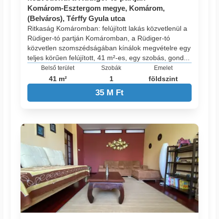
Komárom-Esztergom megye, Komárom,
(Belváros), Térffy Gyula utca
Ritkaság Komáromban: felújított lakás közvetlenül a
Rüdiger-tó partján Komáromban, a Rüdiger-tó
közvetlen szomszédságában kínálok megvételre egy
teljes körűen felújított, 41 m²-es, egy szobás, gond...
Belső terület
Szobák
Emelet
41 m²
1
földszint
35 M Ft