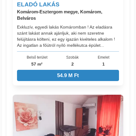
ELADÓ LAKÁS
Komárom-Esztergom megye, Komárom,
Belváros
Exkluzív, egyedi lakás Komáromban ! Az eladásra
szánt lakást annak ajánljuk, aki nem szeretne
felújításra költeni, ez egy igazán kivételes alkalom !
Az ingatlan a főútról nyíló mellékutca épület...
Belső terület
Szobák
Emelet
57 m²
2
1
54.9 M Ft