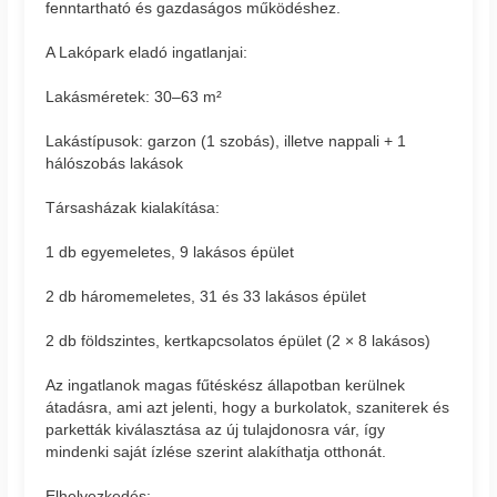
fenntartható és gazdaságos működéshez.
A Lakópark eladó ingatlanjai:
Lakásméretek: 30–63 m²
Lakástípusok: garzon (1 szobás), illetve nappali + 1
hálószobás lakások
Társasházak kialakítása:
1 db egyemeletes, 9 lakásos épület
2 db háromemeletes, 31 és 33 lakásos épület
2 db földszintes, kertkapcsolatos épület (2 × 8 lakásos)
Az ingatlanok magas fűtéskész állapotban kerülnek
átadásra, ami azt jelenti, hogy a burkolatok, szaniterek és
parketták kiválasztása az új tulajdonosra vár, így
mindenki saját ízlése szerint alakíthatja otthonát.
Elhelyezkedés: