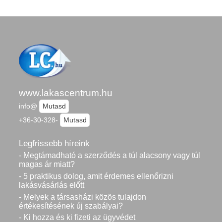
www.lakascentrum.hu
info@
Mutasd
+36-30-328-
Mutasd
Legfrissebb híreink
- Megtámadható a szerződés a túl alacsony vagy túl
magas ár miatt?
- 5 praktikus dolog, amit érdemes ellenőrizni
lakásvásárlás előtt
- Melyek a társasházi közös tulajdon
értékesítésének új szabályai?
- Ki hozza és ki fizeti az ügyvédet