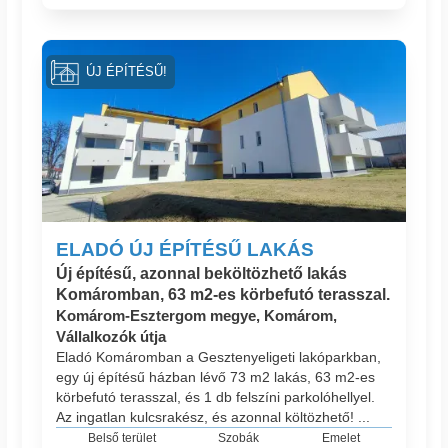
ÚJ ÉPÍTÉSŰ!
ELADÓ ÚJ ÉPÍTÉSŰ LAKÁS
Új építésű, azonnal beköltözhető lakás
Komáromban, 63 m2-es körbefutó terasszal.
Komárom-Esztergom megye, Komárom,
Vállalkozók útja
Eladó Komáromban a Gesztenyeligeti lakóparkban,
egy új építésű házban lévő 73 m2 lakás, 63 m2-es
körbefutó terasszal, és 1 db felszíni parkolóhellyel.
Az ingatlan kulcsrakész, és azonnal költözhető! ...
Belső terület
Szobák
Emelet