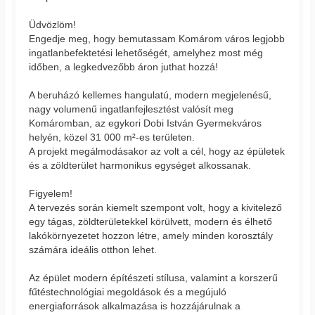
Üdvözlöm!
Engedje meg, hogy bemutassam Komárom város legjobb
ingatlanbefektetési lehetőségét, amelyhez most még
időben, a legkedvezőbb áron juthat hozzá!
A beruházó kellemes hangulatú, modern megjelenésű,
nagy volumenű ingatlanfejlesztést valósít meg
Komáromban, az egykori Dobi István Gyermekváros
helyén, közel 31 000 m²-es területen.
A projekt megálmodásakor az volt a cél, hogy az épületek
és a zöldterület harmonikus egységet alkossanak.
Figyelem!
A tervezés során kiemelt szempont volt, hogy a kivitelező
egy tágas, zöldterületekkel körülvett, modern és élhető
lakókörnyezetet hozzon létre, amely minden korosztály
számára ideális otthon lehet.
Az épület modern építészeti stílusa, valamint a korszerű
fűtéstechnológiai megoldások és a megújuló
energiaforrások alkalmazása is hozzájárulnak a