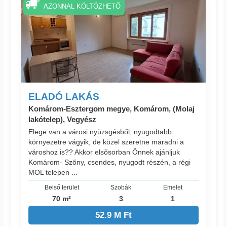
AZONNAL KÖLTÖZHETŐ
ELADÓ LAKÁS
Komárom-Esztergom megye, Komárom, (Molaj
lakótelep), Vegyész
Elege van a városi nyüzsgésből, nyugodtabb
környezetre vágyik, de közel szeretne maradni a
városhoz is?? Akkor elsősorban Önnek ajánljuk
Komárom- Szőny, csendes, nyugodt részén, a régi
MOL telepen ...
Belső terület
Szobák
Emelet
70 m²
3
1
52.9 M Ft