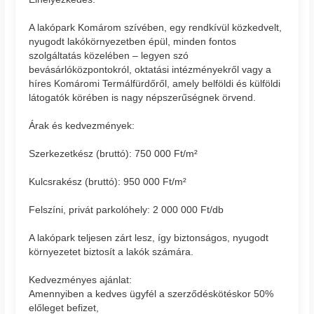
A lakópark Komárom szívében, egy rendkívül közkedvelt,
nyugodt lakókörnyezetben épül, minden fontos
szolgáltatás közelében – legyen szó
bevásárlóközpontokról, oktatási intézményekről vagy a
híres Komáromi Termálfürdőről, amely belföldi és külföldi
látogatók körében is nagy népszerűségnek örvend.
Árak és kedvezmények:
Szerkezetkész (bruttó): 750 000 Ft/m²
Kulcsrakész (bruttó): 950 000 Ft/m²
Felszíni, privát parkolóhely: 2 000 000 Ft/db
A lakópark teljesen zárt lesz, így biztonságos, nyugodt
környezetet biztosít a lakók számára.
Kedvezményes ajánlat:
Amennyiben a kedves ügyfél a szerződéskötéskor 50%
előleget befizet,