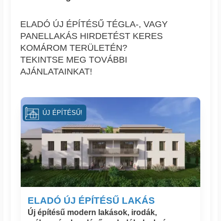
ELADÓ ÚJ ÉPÍTÉSŰ TÉGLA-, VAGY
PANELLAKÁS HIRDETÉST KERES
KOMÁROM TERÜLETÉN?
TEKINTSE MEG TOVÁBBI
AJÁNLATAINKAT!
ÚJ ÉPÍTÉSŰ!
ELADÓ ÚJ ÉPÍTÉSŰ LAKÁS
Új építésű modern lakások, irodák,