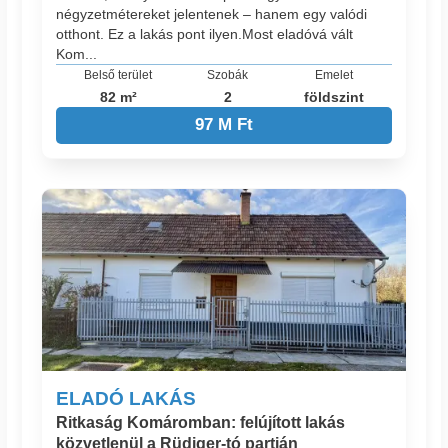
négyzetmétereket jelentenek – hanem egy valódi
otthont. ​Ez a lakás pont ilyen. ​Most eladó​vá vált
Kom...
Belső terület
Szobák
Emelet
82 m²
2
földszint
97 M Ft
ELADÓ LAKÁS
Ritkaság Komáromban: felújított lakás
közvetlenül a Rüdiger-tó partján