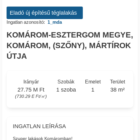
Eladó új építésű téglalakás
Ingatlan azonosító:
1_mda
KOMÁROM-ESZTERGOM MEGYE,
KOMÁROM, (SZŐNY), MÁRTÍROK
ÚTJA
Irányár
Szobák
Emelet
Terület
27.75 M Ft
1 szoba
1
38 m²
(730.29 E Ft/㎡)
INGATLAN LEÍRÁSA
Szuper lakások Komáromban!