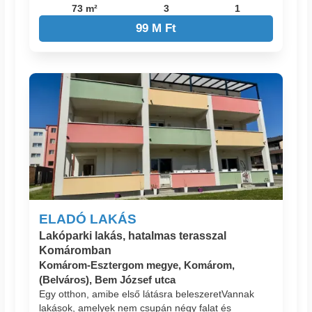
73 m²
3
1
99 M Ft
ELADÓ LAKÁS
Lakóparki lakás, hatalmas terasszal
Komáromban
Komárom-Esztergom megye, Komárom,
(Belváros), Bem József utca
Egy otthon, amibe első látásra beleszeret ​Vannak
lakások, amelyek nem csupán négy falat és