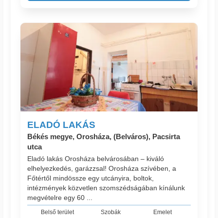
ELADÓ LAKÁS
Békés megye, Orosháza, (Belváros), Pacsirta
utca
Eladó lakás Orosháza belvárosában – kiváló
elhelyezkedés, garázzsal! Orosháza szívében, a
Főtértől mindössze egy utcányira, boltok,
intézmények közvetlen szomszédságában kínálunk
megvételre egy 60 ...
Belső terület
Szobák
Emelet