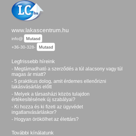
www.lakascentrum.hu
info@
Mutasd
+36-30-328-
Mutasd
Legfrissebb híreink
- Megtámadható a szerződés a túl alacsony vagy túl
magas ár miatt?
- 5 praktikus dolog, amit érdemes ellenőrizni
lakásvásárlás előtt
- Melyek a társasházi közös tulajdon
értékesítésének új szabályai?
- Ki hozza és ki fizeti az ügyvédet
ingatlanvásárláskor?
- Hogyan örökölhet az élettárs?
További kínálatunk