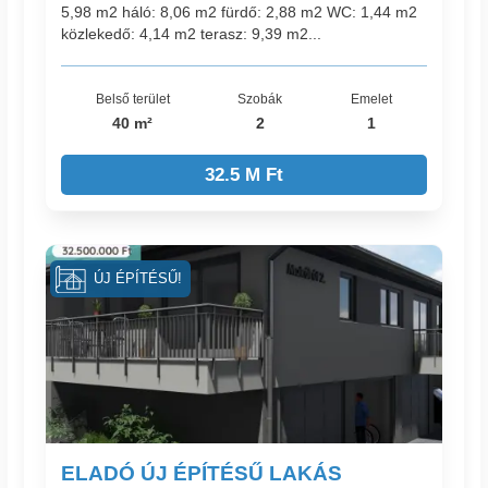
5,98 m2 háló: 8,06 m2 fürdő: 2,88 m2 WC: 1,44 m2
közlekedő: 4,14 m2 terasz: 9,39 m2...
Belső terület
Szobák
Emelet
40 m²
2
1
32.5 M Ft
ÚJ ÉPÍTÉSŰ!
ELADÓ ÚJ ÉPÍTÉSŰ LAKÁS