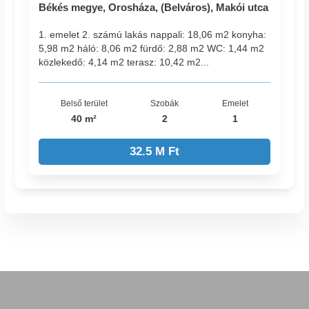
Békés megye, Orosháza, (Belváros), Makói utca
1. emelet 2. számú lakás nappali: 18,06 m2 konyha:
5,98 m2 háló: 8,06 m2 fürdő: 2,88 m2 WC: 1,44 m2
közlekedő: 4,14 m2 terasz: 10,42 m2...
Belső terület
Szobák
Emelet
40 m²
2
1
32.5 M Ft