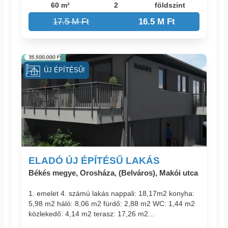
60 m²
2
földszint
17.5 M Ft
16.5 M Ft
ÚJ ÉPÍTÉSŰ!
ELADÓ ÚJ ÉPÍTÉSŰ LAKÁS
Békés megye, Orosháza, (Belváros), Makói utca
1. emelet 4. számú lakás nappali: 18,17m2 konyha:
5,98 m2 háló: 8,06 m2 fürdő: 2,88 m2 WC: 1,44 m2
közlekedő: 4,14 m2 terasz: 17,26 m2...