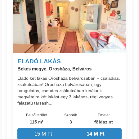
ELADÓ LAKÁS
Békés megye, Orosháza, Belváros
Eladó két lakás Orosháza belvárosában – családias,
zsákutcában! Orosháza belvárosában, egy
hangulatos, csendes zsákutcában kínálunk
megvételre két lakást egy 3 lakásos, régi vegyes
falazatú társash...
Belső terület
Szobák
Emelet
115 m²
3
földszint
15 M Ft
14 M Ft