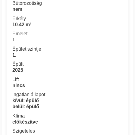
Bútorozottság
nem
Erkély
10.42 m²
Emelet
1.
Épület szintje
1.
Épült
2025
Lift
nincs
Ingatlan állapot
kívül: épülő
belül: épülő
Klíma
előkészítve
Szigetelés