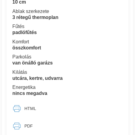
10 cm
Ablak szerkezete
3 rétegű thermoplan
Fűtés
padlófűtés
Komfort
összkomfort
Parkolás
van önálló garázs
Kilátás
utcára, kertre, udvarra
Energetika
nincs megadva
HTML
PDF