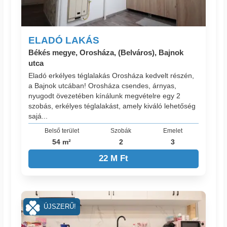
ELADÓ LAKÁS
Békés megye, Orosháza, (Belváros), Bajnok
utca
Eladó erkélyes téglalakás Orosháza kedvelt részén,
a Bajnok utcában! Orosháza csendes, árnyas,
nyugodt övezetében kínálunk megvételre egy 2
szobás, erkélyes téglalakást, amely kiváló lehetőség
sajá...
Belső terület
Szobák
Emelet
54 m²
2
3
22 M Ft
ÚJSZERŰ!