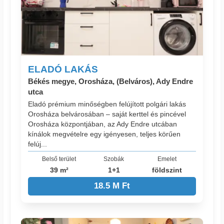
ELADÓ LAKÁS
Békés megye, Orosháza, (Belváros), Ady Endre
utca
Eladó prémium minőségben felújított polgári lakás
Orosháza belvárosában – saját kerttel és pincével
Orosháza központjában, az Ady Endre utcában
kínálok megvételre egy igényesen, teljes körűen
felúj...
Belső terület
Szobák
Emelet
39 m²
1+1
földszint
18.5 M Ft