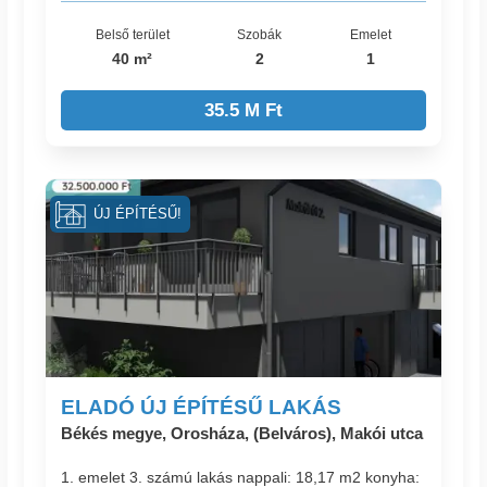
Belső terület
Szobák
Emelet
40 m²
2
1
35.5 M Ft
ÚJ ÉPÍTÉSŰ!
ELADÓ ÚJ ÉPÍTÉSŰ LAKÁS
Békés megye, Orosháza, (Belváros), Makói utca
1. emelet 3. számú lakás nappali: 18,17 m2 konyha: