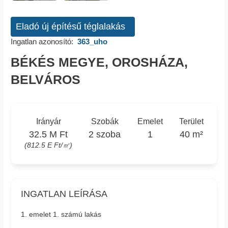
Eladó új építésű téglalakás
Ingatlan azonosító:
363_uho
BÉKÉS MEGYE, OROSHÁZA,
BELVÁROS
Irányár
Szobák
Emelet
Terület
32.5 M Ft
2 szoba
1
40 m²
(812.5 E Ft/㎡)
INGATLAN LEÍRÁSA
1. emelet 1. számú lakás