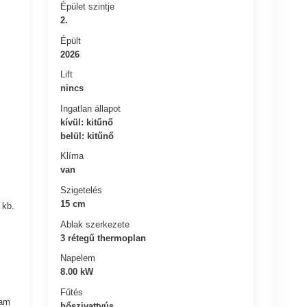
Épület szintje
2.
Épült
2026
Lift
nincs
Ingatlan állapot
kívül: kitűnő
belül: kitűnő
Klíma
van
Szigetelés
15 cm
 kb.
Ablak szerkezete
3 rétegű thermoplan
Napelem
8.00 kW
Fűtés
ram
hőszivattyús