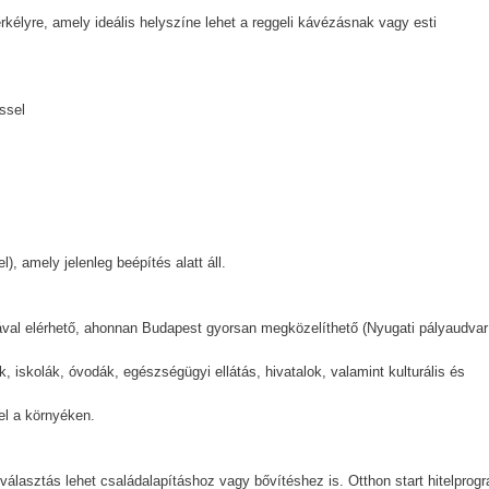
 erkélyre, amely ideális helyszíne lehet a reggeli kávézásnak vagy esti
ssel
), amely jelenleg beépítés alatt áll.
tával elérhető, ahonnan Budapest gyorsan megközelíthető (Nyugati pályaudvar
, iskolák, óvodák, egészségügyi ellátás, hivatalok, valamint kulturális és
el a környéken.
 választás lehet családalapításhoz vagy bővítéshez is. Otthon start hitelprog