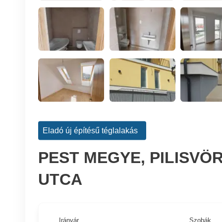
Eladó új építésű téglalakás
PEST MEGYE, PILISVÖR
UTCA
Irányár
Szobák