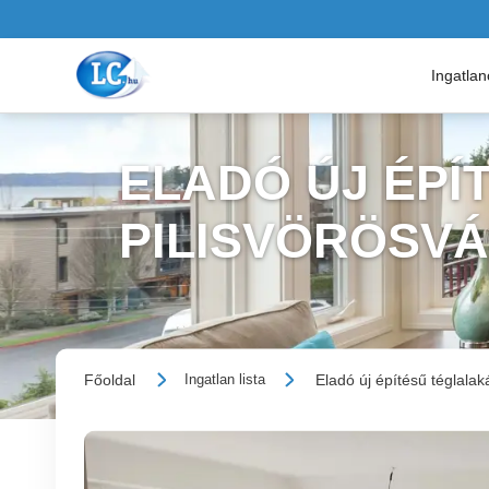
Ingatla
ELADÓ ÚJ ÉPÍ
PILISVÖRÖSV
Főoldal
Eladó új építésű téglalak
Ingatlan lista