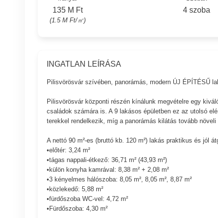
135 M Ft
4 szoba
(1.5 M Ft/㎡)
INGATLAN LEÍRÁSA
Pilisvörösvár szívében, panorámás, modern ÚJ ÉPÍTÉSŰ la
Pilisvörösvár központi részén kínálunk megvételre egy kiváló
családok számára is. A 9 lakásos épületben ez az utolsó elé
terekkel rendelkezik, míg a panorámás kilátás tovább növeli 
A nettó 90 m²-es (bruttó kb. 120 m²) lakás praktikus és jól á
•előtér: 3,24 m²
•tágas nappali-étkező: 36,71 m² (43,93 m²)
•külön konyha kamrával: 8,38 m² + 2,08 m²
•3 kényelmes hálószoba: 8,05 m², 8,05 m², 8,87 m²
•közlekedő: 5,88 m²
•fürdőszoba WC-vel: 4,72 m²
•Fürdőszoba: 4,30 m²