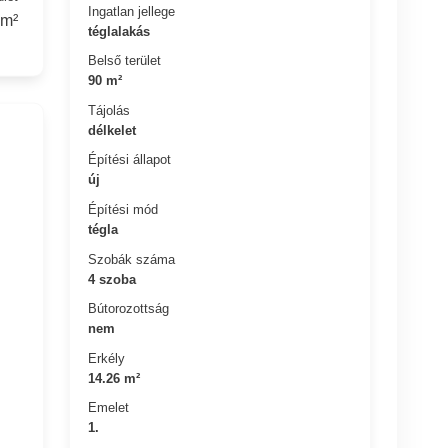
Ingatlan jellege
 m²
téglalakás
Belső terület
90 m²
Tájolás
délkelet
Építési állapot
új
Építési mód
tégla
Szobák száma
4 szoba
Bútorozottság
nem
Erkély
14.26 m²
Emelet
1.