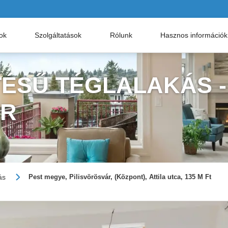
nok
Szolgáltatások
Rólunk
Hasznos információk
TÉSŰ TÉGLALAKÁS -
ÁR
ás
Pest megye, Pilisvörösvár, (Központ), Attila utca, 135 M Ft