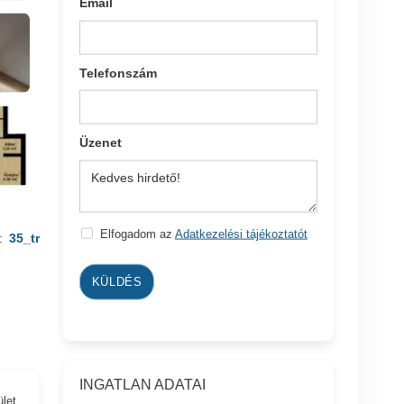
Email
Telefonszám
Üzenet
Elfogadom az
Adatkezelési tájékoztatót
:
35_tr
KÜLDÉS
INGATLAN ADATAI
ület