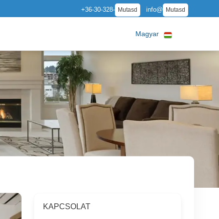
+36-30-328-
info@
Mutasd
Mutasd
Magyar
KAPCSOLAT