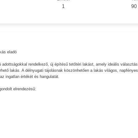
1
90
kás eladó
 adottságokkal rendelkező, új építésű tetőtéri lakást, amely ideális választás
rhető lakás. A délnyugati tájolásnak köszönhetően a lakás világos, napfényes
az ingatlan értékét és hangulatát.
tgondolt elrendezésű: