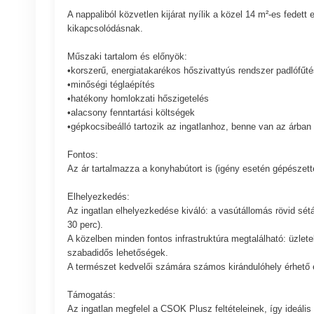
A nappaliból közvetlen kijárat nyílik a közel 14 m²-es fedett
kikapcsolódásnak.
Műszaki tartalom és előnyök:
•korszerű, energiatakarékos hőszivattyús rendszer padlófűté
•minőségi téglaépítés
•hatékony homlokzati hőszigetelés
•alacsony fenntartási költségek
•gépkocsibeálló tartozik az ingatlanhoz, benne van az árban
Fontos:
Az ár tartalmazza a konyhabútort is (igény esetén gépészettel
Elhelyezkedés:
Az ingatlan elhelyezkedése kiváló: a vasútállomás rövid sé
30 perc).
A közelben minden fontos infrastruktúra megtalálható: üzletek
szabadidős lehetőségek.
A természet kedvelői számára számos kirándulóhely érhető 
Támogatás:
Az ingatlan megfelel a CSOK Plusz feltételeinek, így ideális