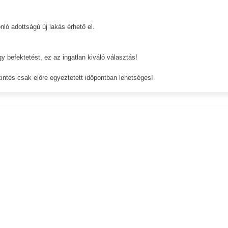
ló adottságú új lakás érhető el.
y befektetést, ez az ingatlan kiváló választás!
ntés csak előre egyeztetett időpontban lehetséges!