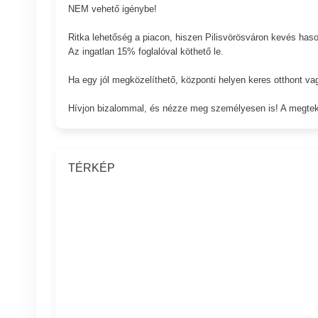
NEM vehető igénybe!
Ritka lehetőség a piacon, hiszen Pilisvörösváron kevés hason
Az ingatlan 15% foglalóval köthető le.
Ha egy jól megközelíthető, központi helyen keres otthont vag
Hívjon bizalommal, és nézze meg személyesen is! A megteki
TÉRKÉP