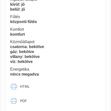
kívül: jó
belül: jó
Fűtés
központi fűtés
Komfort
komfort
Közműállapot
csatorna: bekötve
gáz: bekötve
villany: bekötve
víz: bekötve
Energetika
nincs megadva
HTML
PDF