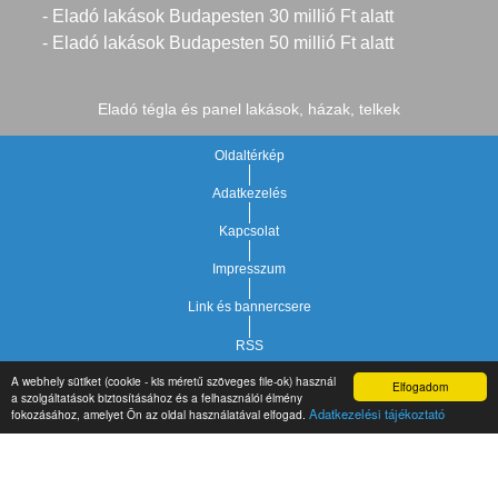
- Eladó lakások Budapesten 30 millió Ft alatt
- Eladó lakások Budapesten 50 millió Ft alatt
Eladó tégla és panel lakások, házak, telkek
Oldaltérkép
Adatkezelés
Kapcsolat
Impresszum
Link és bannercsere
RSS
A webhely sütiket (cookie - kis méretű szöveges file-ok) használ
Elfogadom
Vár-Köz Kft. - Ingatlan nyilvántartó, ügyviteli és
a szolgáltatások biztosításához és a felhasználói élmény
Copyright © 2021.
Adatkezelési tájékoztató
fokozásához, amelyet Ön az oldal használatával elfogad.
adminisztrációs szoftver