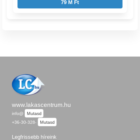
79 M Ft
www.lakascentrum.hu
info@
Mutasd
+36-30-328-
Mutasd
Legfrissebb híreink