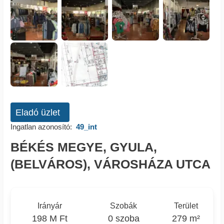
Eladó üzlet
Ingatlan azonosító:
49_int
BÉKÉS MEGYE, GYULA,
(BELVÁROS), VÁROSHÁZA UTCA
Irányár
Szobák
Terület
198 M Ft
0 szoba
279 m²