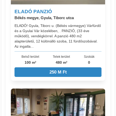
ELADÓ PANZIÓ
Békés megye, Gyula, Tiborc utca
ELADÓ! Gyula, Tiborc u. (Békés vármegye) Várfürdő
és a Gyulai Vár közelében, . PANZIÓ, (33 éve
működő), vendégkörrel. A panzió 480 m2
alapterületű, 12 különálló szoba, 11 fürdőszobával.
Az ingatla...
Belső terület
Telek terület
Szobák
100 m²
480 m²
0
250 M Ft