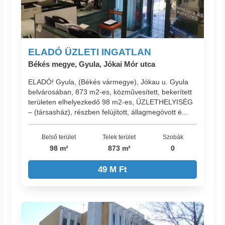
ELADÓ ÜZLETI INGATLAN
Békés megye, Gyula, Jókai Mór utca
ELADÓ! Gyula, (Békés vármegye), Jókau u. Gyula
belvárosában, 873 m2-es, közművesített, bekerített
területen elhelyezkedő 98 m2-es, ÜZLETHELYISÉG
– (társasház), részben felújított, állagmegóvott é...
Belső terület
Telek terület
Szobák
98 m²
873 m²
0
49 M Ft