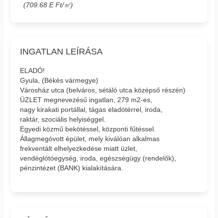
(709.68 E Ft/㎡)
INGATLAN LEÍRÁSA
ELADÓ!
Gyula, (Békés vármegye)
Városház utca (belváros, sétáló utca középső részén)
ÜZLET megnevezésű ingatlan, 279 m2-es,
nagy kirakati portállal, tágas eladótérrel, iroda,
raktár, szociális helyiséggel.
Egyedi közmű bekötéssel, központi fűtéssel.
Állagmegóvott épület, mely kiválóan alkalmas
frekventált elhelyezkedése miatt üzlet,
vendéglótóegység, iroda, egészségügy (rendelők),
pénzintézet (BANK) kialakítására.