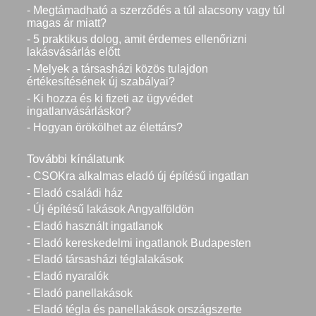
- Megtámadható a szerződés a túl alacsony vagy túl
magas ár miatt?
- 5 praktikus dolog, amit érdemes ellenőrizni
lakásvásárlás előtt
- Melyek a társasházi közös tulajdon
értékesítésének új szabályai?
- Ki hozza és ki fizeti az ügyvédet
ingatlanvásárláskor?
- Hogyan örökölhet az élettárs?
További kínálatunk
- CSOKra alkalmas eladó új építésű ingatlan
- Eladó családi ház
- Új építésű lakások Angyalföldön
- Eladó használt ingatlanok
- Eladó kereskedelmi ingatlanok Budapesten
- Eladó társasházi téglalakások
- Eladó nyaralók
- Eladó panellakások
- Eladó tégla és panellakások országszerte