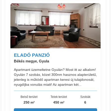
ELADÓ PANZIÓ
Békés megye, Gyula
Apartmant üzemeltetne Gyulán? Most itt az alkalom!
Gyulán 7 szobás, közel 300nm hasznos alapterületű,
jelenleg is működő apartman keresi új tulajdonosát,
nyugdíjba vonulás miatt! Az apartman két...
Belső terület
Telek terület
Szobák
250 m²
450 m²
6