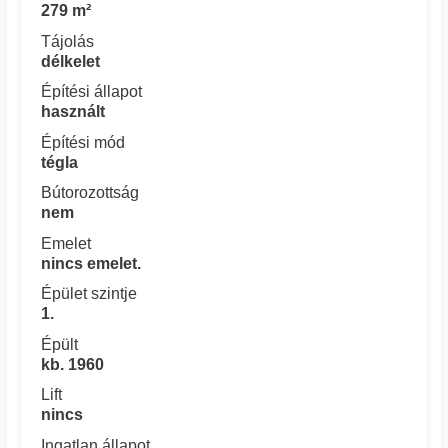
279 m²
Tájolás
délkelet
Építési állapot
használt
Építési mód
tégla
Bútorozottság
nem
Emelet
nincs emelet.
Épület szintje
1.
Épült
kb. 1960
Lift
nincs
Ingatlan állapot