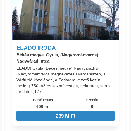
ELADÓ IRODA
Békés megye, Gyula, (Nagyrománváros),
Nagyváradi utca
ELADÓ! Gyula (Békés megye) Nagyváradi út,
(Nagyrománváros megnevezésű városrészen, a
Várfürdő közelében, a Sarkadra vezető közút
mellett) 750 m2-es közművesített, bekerített, sarok
területen, hár...
Belső terület
Szobák
600 m²
0
239 M Ft