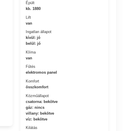
Épült
kb. 1880
Lift
van
Ingatlan állapot
kívül: jó
belül: jó
Klíma
van
Fűtés
elektromos panel
Komfort
összkomfort
Közműállapot
csatorna: bekötve
gáz: nincs
villany: bekötve
víz: bekötve
Kilátás