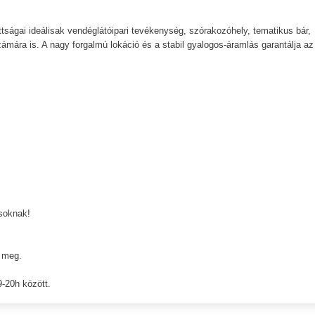
ttságai ideálisak vendéglátóipari tevékenység, szórakozóhely, tematikus bár,
ámára is. A nagy forgalmú lokáció és a stabil gyalogos-áramlás garantálja az
ósoknak!
ő meg.
-20h között.