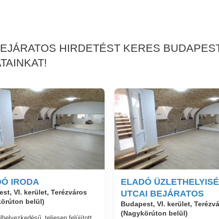
BEJÁRATOS HIRDETÉST KERES BUDAPEST
TAINKAT!
Ó IRODA
ELADÓ ÜZLETHELYIS
st, VI. kerület, Terézváros
UTCAI BEJÁRATOS
örúton belül)
Budapest, VI. kerület, Terézv
(Nagykörúton belül)
lhelyezkedésű, teljesen felújított