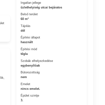
Ingatlan jellege
üzlethelyiség utcai bejáratos
Belső terület
60 m²
ület
Tájolás
dél
Építési állapot
használt
Építési mód
tégla
Szobák elhelyezkedése
egybenyílóak
Bútorozottság
nem
lik,
Emelet
nincs emelet.
Épület szintje
3.