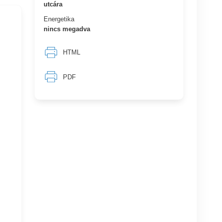
utcára
Energetika
nincs megadva
HTML
PDF