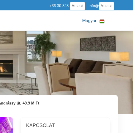
+36-30-328-
info@
Mutasd
Mutasd
Magyar
Andrássy út, 49.9 M Ft
KAPCSOLAT