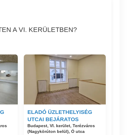
EN A VI. KERÜLETBEN?
ÉG
ELADÓ ÜZLETHELYISÉG
UTCAI BEJÁRATOS
áros
Budapest, VI. kerület, Terézváros
(Nagykörúton belül), Ó utca