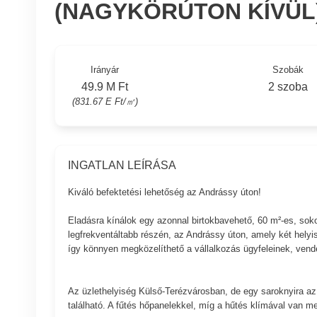
(NAGYKÖRÚTON KÍVÜL
Irányár
Szobák
49.9 M Ft
2 szoba
(831.67 E Ft/㎡)
INGATLAN LEÍRÁSA
Kiváló befektetési lehetőség az Andrássy úton!
Eladásra kínálok egy azonnal birtokbavehető, 60 m²-es, sok
legfrekventáltabb részén, az Andrássy úton, amely két helyisé
így könnyen megközelíthető a vállalkozás ügyfeleinek, vendége
Az üzlethelyiség Külső-Terézvárosban, de egy saroknyira az 
található. A fűtés hőpanelekkel, míg a hűtés klímával van m