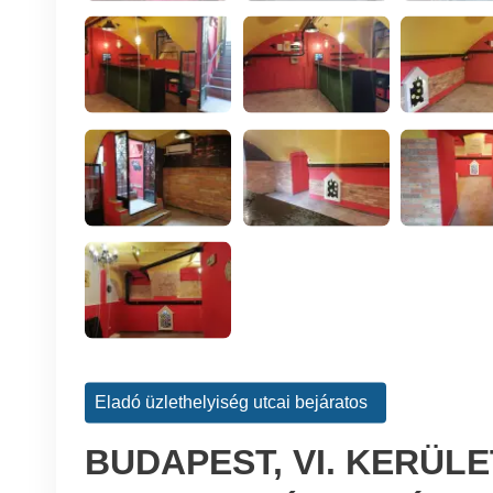
Eladó üzlethelyiség utcai bejáratos
BUDAPEST, VI. KERÜL