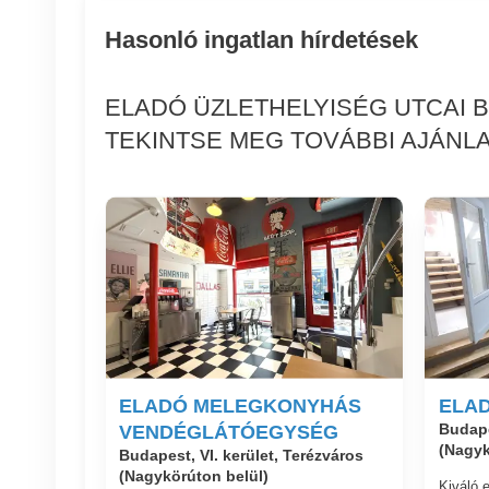
Hasonló ingatlan hírdetések
ELADÓ ÜZLETHELYISÉG UTCAI 
TEKINTSE MEG TOVÁBBI AJÁNLA
ELADÓ MELEGKONYHÁS
ELAD
VENDÉGLÁTÓEGYSÉG
Budape
(Nagyk
Budapest, VI. kerület, Terézváros
(Nagykörúton belül)
Kiváló e