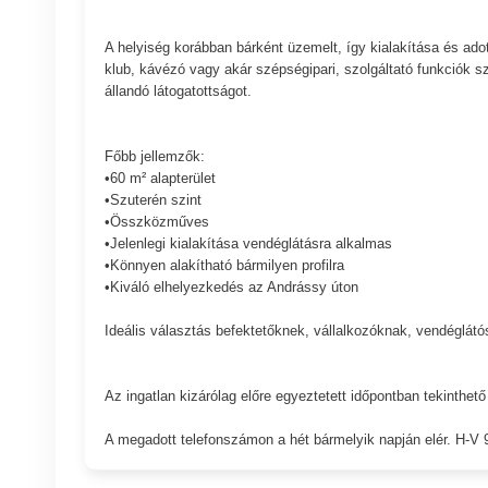
A helyiség korábban bárként üzemelt, így kialakítása és ado
klub, kávézó vagy akár szépségipari, szolgáltató funkciók sz
állandó látogatottságot.
Főbb jellemzők:
•60 m² alapterület
•Szuterén szint
•Összközműves
•Jelenlegi kialakítása vendéglátásra alkalmas
•Könnyen alakítható bármilyen profilra
•Kiváló elhelyezkedés az Andrássy úton
Ideális választás befektetőknek, vállalkozóknak, vendéglát
Az ingatlan kizárólag előre egyeztetett időpontban tekinthet
A megadott telefonszámon a hét bármelyik napján elér. H-V 9