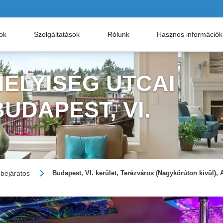
nok
Szolgáltatások
Rólunk
Hasznos információk
ELYISÉG UTCAI
UDAPEST, VI.
 bejáratos
Budapest, VI. kerület, Terézváros (Nagykörúton kívül), 