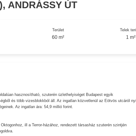
), ANDRÁSSY ÚT
Terület
Telek ter
60 m²
1 m²
oldalúan hasznosítható, szuterén üzlethelyiséget Budapest egyik
gből és több vizesblokkból áll. Az ingatlan közvetlenül az Eötvös utcáról nyí
inek. Az ingatlan ára: 54,9 millió forint.
Oktogonhoz, ill a Terror-házához, rendezett társasház szuterén szintjén
egoldva.