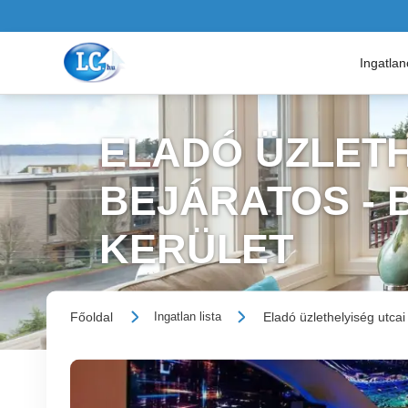
Ingatla
ELADÓ ÜZLETH
BEJÁRATOS - B
KERÜLET
Főoldal
Eladó üzlethelyiség utcai
Ingatlan lista