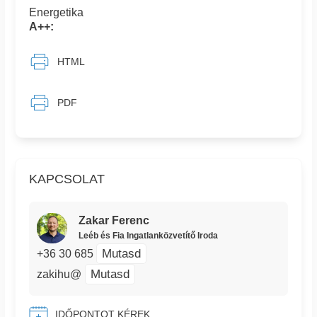
Energetika
A++:
HTML
PDF
KAPCSOLAT
Zakar Ferenc
Leéb és Fia Ingatlanközvetítő Iroda
Mutasd
+36 30 685
Mutasd
zakihu@
IDŐPONTOT KÉREK