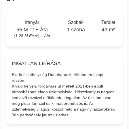
Irányár
Szobák
Terület
55 M Ft + Áfa
1 szoba
43 m²
(1.28 M Ft/㎡) + Áfa
INGATLAN LEÍRÁSA
Eladó üzlethelyiség Dunaharaszti Milleneum telepi
részén.
Kiváló helyen, forgalmas út mellett 2021-ben épült
társasházban eladó üzlethelyiség. Hőszzivattyús nagyon
kedvező rezsivel működtetett ingatlan. Az üzletben van
még plusz fan-coil és klímaberendezés is. Az
üzlethelyiség világos, köszönhető a nagy nyílászáróknak.
3db parkolóhely jár az üzlethez.