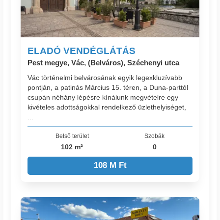
ELADÓ VENDÉGLÁTÁS
Pest megye, Vác, (Belváros), Széchenyi utca
Vác történelmi belvárosának egyik legexkluzívabb
pontján, a patinás Március 15. téren, a Duna-parttól
csupán néhány lépésre kínálunk megvételre egy
kivételes adottságokkal rendelkező üzlethelyiséget,
...
Belső terület
Szobák
102 m²
0
108 M Ft