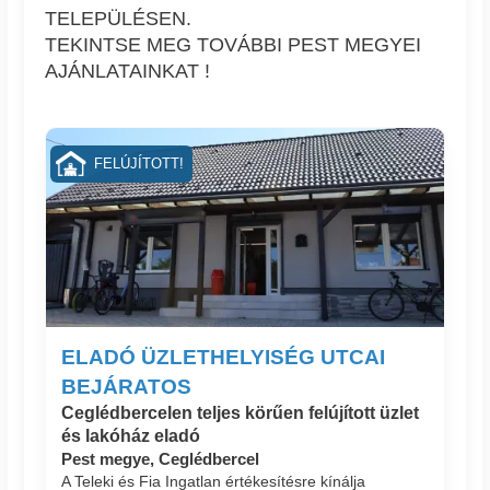
TELEPÜLÉSEN.
TEKINTSE MEG TOVÁBBI PEST MEGYEI
AJÁNLATAINKAT !
FELÚJÍTOTT!
ELADÓ ÜZLETHELYISÉG UTCAI
BEJÁRATOS
Ceglédbercelen teljes körűen felújított üzlet
és lakóház eladó
Pest megye, Ceglédbercel
A Teleki és Fia Ingatlan értékesítésre kínálja