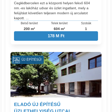
Ceglédbercelen ezt a központi helyen fekvő 604
nm.-es lakóház udvar és üzlet ingatlant, mely a
felújítást követően teljesen modern új arculatot
kapott. ...
Belső terület
Telek terület
Szobák
200 m²
604 m²
1
178 M Ft
ÚJ ÉPÍTÉSŰ!
ELADÓ ÚJ ÉPÍTÉSŰ
ÜZLETHELYISÉG UTCAI