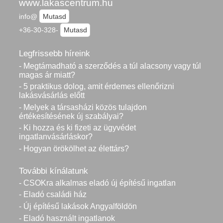
www.lakascentrum.hu
info@
Mutasd
+36-30-328-
Mutasd
Legfrissebb híreink
- Megtámadható a szerződés a túl alacsony vagy túl
magas ár miatt?
- 5 praktikus dolog, amit érdemes ellenőrizni
lakásvásárlás előtt
- Melyek a társasházi közös tulajdon
értékesítésének új szabályai?
- Ki hozza és ki fizeti az ügyvédet
ingatlanvásárláskor?
- Hogyan örökölhet az élettárs?
További kínálatunk
- CSOKra alkalmas eladó új építésű ingatlan
- Eladó családi ház
- Új építésű lakások Angyalföldön
- Eladó használt ingatlanok