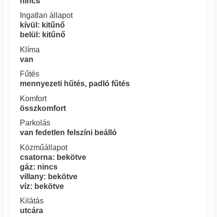
nincs
Ingatlan állapot
kívül: kitűnő
belül: kitűnő
Klíma
van
Fűtés
mennyezeti hűtés, padló fűtés
Komfort
összkomfort
Parkolás
van fedetlen felszíni beálló
Közműállapot
csatorna: bekötve
gáz: nincs
villany: bekötve
víz: bekötve
Kilátás
utcára