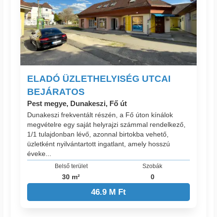
ELADÓ ÜZLETHELYISÉG UTCAI
BEJÁRATOS
Pest megye, Dunakeszi, Fő út
Dunakeszi frekventált részén, a Fő úton kínálok
megvételre egy saját helyrajzi számmal rendelkező,
1/1 tulajdonban lévő, azonnal birtokba vehető,
üzletként nyilvántartott ingatlant, amely hosszú
éveke...
Belső terület
Szobák
30 m²
0
46.9 M Ft