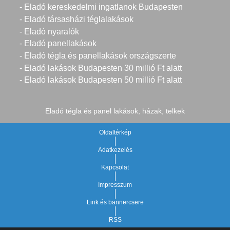
- Eladó kereskedelmi ingatlanok Budapesten
- Eladó társasházi téglalakások
- Eladó nyaralók
- Eladó panellakások
- Eladó tégla és panellakások országszerte
- Eladó lakások Budapesten 30 millió Ft alatt
- Eladó lakások Budapesten 50 millió Ft alatt
Eladó tégla és panel lakások, házak, telkek
Oldaltérkép
Adatkezelés
Kapcsolat
Impresszum
Link és bannercsere
RSS