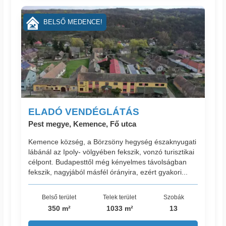
BELSŐ MEDENCE!
ELADÓ VENDÉGLÁTÁS
Pest megye, Kemence, Fő utca
Kemence község, a Börzsöny hegység északnyugati
lábánál az Ipoly- völgyében fekszik, vonzó turisztikai
célpont. Budapesttől még kényelmes távolságban
fekszik, nagyjából másfél órányira, ezért gyakori...
Belső terület
Telek terület
Szobák
350 m²
1033 m²
13