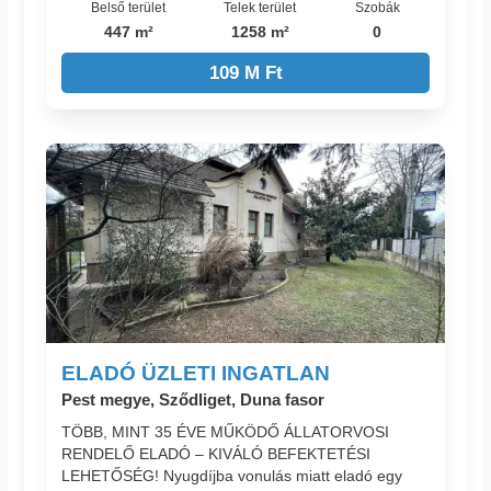
Belső terület
Telek terület
Szobák
447 m²
1258 m²
0
109 M Ft
ELADÓ ÜZLETI INGATLAN
Pest megye, Sződliget, Duna fasor
TÖBB, MINT 35 ÉVE MŰKÖDŐ ÁLLATORVOSI
RENDELŐ ELADÓ – KIVÁLÓ BEFEKTETÉSI
LEHETŐSÉG! Nyugdíjba vonulás miatt eladó egy