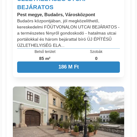
BEJÁRATOS
Pest megye, Budaörs, Városközpont
Budaörs központjában, jól megközelíthető,
kereskedelmi FÖÚTVONALON UTCAI BEJÁRATOS -
a természetes fényről gondoskodó - hatalmas utcai
portálokkal és három bejárattal bíró ÚJ ÉPÍTÉSŰ
ÜZLETHELYISÉG ELA...
Belső terület
Szobák
85 m²
0
186 M Ft