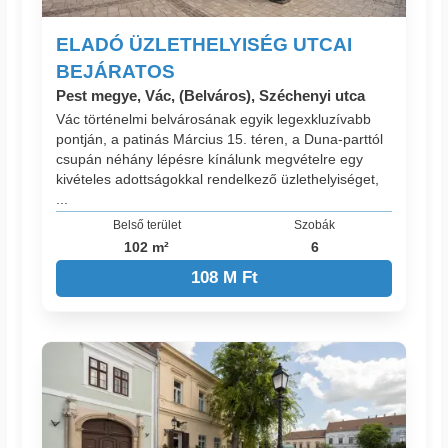
ELADÓ ÜZLETHELYISÉG UTCAI
BEJÁRATOS
Pest megye, Vác, (Belváros), Széchenyi utca
Vác történelmi belvárosának egyik legexkluzívabb
pontján, a patinás Március 15. téren, a Duna-parttól
csupán néhány lépésre kínálunk megvételre egy
kivételes adottságokkal rendelkező üzlethelyiséget,
...
Belső terület
Szobák
102 m²
6
108 M Ft