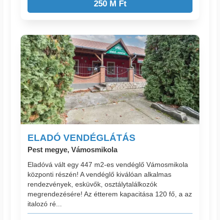
250 M Ft
ELADÓ VENDÉGLÁTÁS
Pest megye, Vámosmikola
Eladóvá vált egy 447 m2-es vendéglő Vámosmikola
központi részén! A vendéglő kiválóan alkalmas
rendezvények, esküvők, osztálytalálkozók
megrendezésére! Az étterem kapacitása 120 fő, a az
italozó ré...