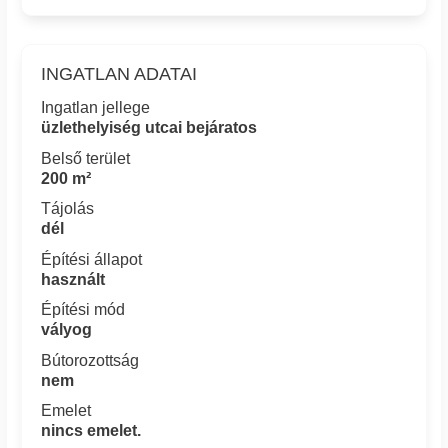
INGATLAN ADATAI
Ingatlan jellege
üzlethelyiség utcai bejáratos
Belső terület
200 m²
Tájolás
dél
Építési állapot
használt
Építési mód
vályog
Bútorozottság
nem
Emelet
nincs emelet.