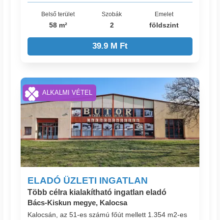
Belső terület
Szobák
Emelet
58 m²
2
földszint
39.9 M Ft
ALKALMI VÉTEL
ELADÓ ÜZLETI INGATLAN
Több célra kialakítható ingatlan eladó
Bács-Kiskun megye, Kalocsa
Kalocsán, az 51-es számú főút mellett 1.354 m2-es