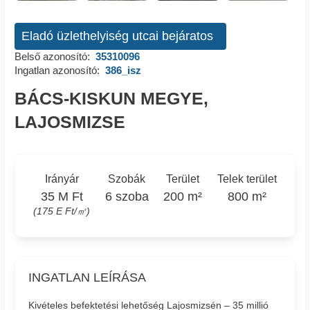
Eladó üzlethelyiség utcai bejáratos
Belső azonosító:
35310096
Ingatlan azonosító:
386_isz
BÁCS-KISKUN MEGYE,
LAJOSMIZSE
Irányár
Szobák
Terület
Telek terület
35 M Ft
6 szoba
200 m²
800 m²
(175 E Ft/㎡)
INGATLAN LEÍRÁSA
Kivételes befektetési lehetőség Lajosmizsén – 35 millió