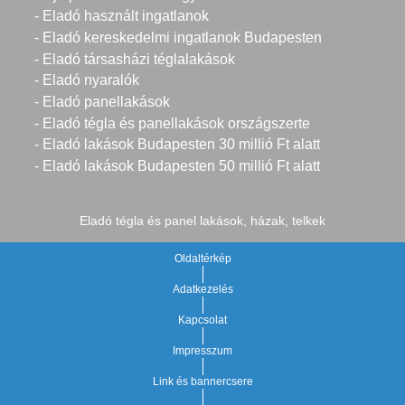
- Eladó használt ingatlanok
- Eladó kereskedelmi ingatlanok Budapesten
- Eladó társasházi téglalakások
- Eladó nyaralók
- Eladó panellakások
- Eladó tégla és panellakások országszerte
- Eladó lakások Budapesten 30 millió Ft alatt
- Eladó lakások Budapesten 50 millió Ft alatt
Eladó tégla és panel lakások, házak, telkek
Oldaltérkép
Adatkezelés
Kapcsolat
Impresszum
Link és bannercsere