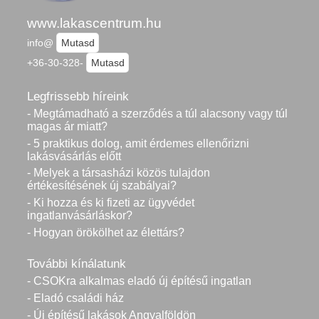
www.lakascentrum.hu
info@
Mutasd
+36-30-328-
Mutasd
Legfrissebb híreink
- Megtámadható a szerződés a túl alacsony vagy túl
magas ár miatt?
- 5 praktikus dolog, amit érdemes ellenőrizni
lakásvásárlás előtt
- Melyek a társasházi közös tulajdon
értékesítésének új szabályai?
- Ki hozza és ki fizeti az ügyvédet
ingatlanvásárláskor?
- Hogyan örökölhet az élettárs?
További kínálatunk
- CSOKra alkalmas eladó új építésű ingatlan
- Eladó családi ház
- Új építésű lakások Angyalföldön