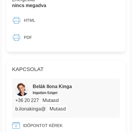
nincs megadva
HTML
PDF
KAPCSOLAT
Belák Ilona Kinga
Ingatlan-Sziget
Mutasd
+36 20 227
Mutasd
b.ilonakinga@
IDŐPONTOT KÉREK