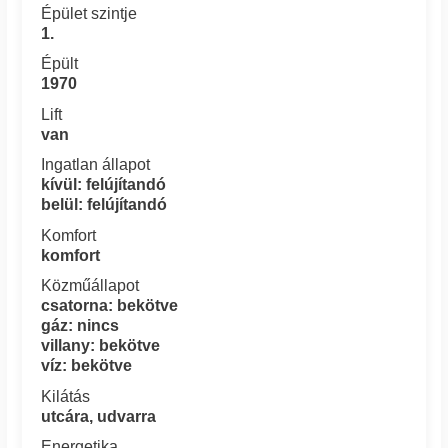
Épület szintje
1.
Épült
1970
Lift
van
Ingatlan állapot
kívül: felújítandó
belül: felújítandó
Komfort
komfort
Közműállapot
csatorna: bekötve
gáz: nincs
villany: bekötve
víz: bekötve
Kilátás
utcára, udvarra
Energetika