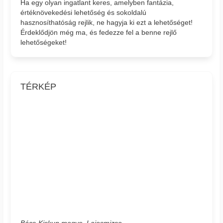
Ha egy olyan ingatlant keres, amelyben fantázia,
értéknövekedési lehetőség és sokoldalú
hasznosíthatóság rejlik, ne hagyja ki ezt a lehetőséget!
Érdeklődjön még ma, és fedezze fel a benne rejlő
lehetőségeket!
TÉRKÉP
Bács-Kiskun megye, Lajosmizse