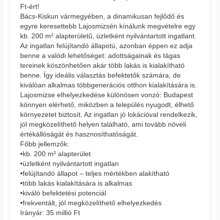
Ft-ért!
Bács-Kiskun vármegyében, a dinamikusan fejlődő és
egyre keresettebb Lajosmizsén kínálunk megvételre egy
kb. 200 m² alapterületű, üzletként nyilvántartott ingatlant.
Az ingatlan felújítandó állapotú, azonban éppen ez adja
benne a valódi lehetőséget: adottságainak és tágas
tereinek köszönhetően akár több lakás is kialakítható
benne. Így ideális választás befektetők számára, de
kiválóan alkalmas többgenerációs otthon kialakítására is.
Lajosmizse elhelyezkedése különösen vonzó: Budapest
könnyen elérhető, miközben a település nyugodt, élhető
környezetet biztosít. Az ingatlan jó lokációval rendelkezik,
jól megközelíthető helyen található, ami tovább növeli
értékállóságát és hasznosíthatóságát.
Főbb jellemzők:
•kb. 200 m² alapterület
•üzletként nyilvántartott ingatlan
•felújítandó állapot – teljes mértékben alakítható
•több lakás kialakítására is alkalmas
•kiváló befektetési potenciál
•frekventált, jól megközelíthető elhelyezkedés
Irányár: 35 millió Ft