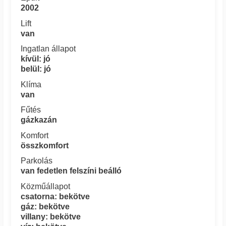
2002
Lift
van
Ingatlan állapot
kívül: jó
belül: jó
Klíma
van
Fűtés
gázkazán
Komfort
összkomfort
Parkolás
van fedetlen felszíni beálló
Közműállapot
csatorna: bekötve
gáz: bekötve
villany: bekötve