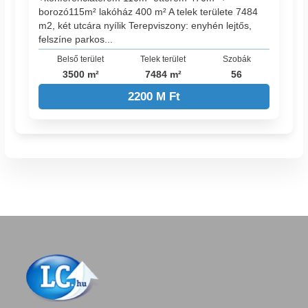
borozó115m² lakóház 400 m² A telek területe 7484
m2, két utcára nyílik Terepviszony: enyhén lejtős,
felszíne parkos...
Belső terület
Telek terület
Szobák
3500 m²
7484 m²
56
2200 M Ft