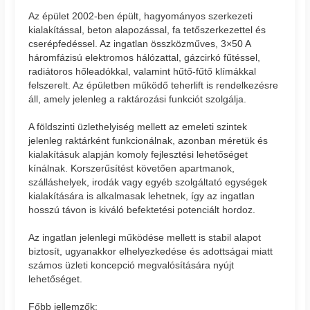
Az épület 2002-ben épült, hagyományos szerkezeti
kialakítással, beton alapozással, fa tetőszerkezettel és
cserépfedéssel. Az ingatlan összközműves, 3×50 A
háromfázisú elektromos hálózattal, gázcirkó fűtéssel,
radiátoros hőleadókkal, valamint hűtő-fűtő klímákkal
felszerelt. Az épületben működő teherlift is rendelkezésre
áll, amely jelenleg a raktározási funkciót szolgálja.
A földszinti üzlethelyiség mellett az emeleti szintek
jelenleg raktárként funkcionálnak, azonban méretük és
kialakításuk alapján komoly fejlesztési lehetőséget
kínálnak. Korszerűsítést követően apartmanok,
szálláshelyek, irodák vagy egyéb szolgáltató egységek
kialakítására is alkalmasak lehetnek, így az ingatlan
hosszú távon is kiváló befektetési potenciált hordoz.
Az ingatlan jelenlegi működése mellett is stabil alapot
biztosít, ugyanakkor elhelyezkedése és adottságai miatt
számos üzleti koncepció megvalósítására nyújt
lehetőséget.
Főbb jellemzők: