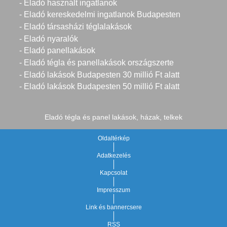
- Eladó használt ingatlanok
- Eladó kereskedelmi ingatlanok Budapesten
- Eladó társasházi téglalakások
- Eladó nyaralók
- Eladó panellakások
- Eladó tégla és panellakások országszerte
- Eladó lakások Budapesten 30 millió Ft alatt
- Eladó lakások Budapesten 50 millió Ft alatt
Eladó tégla és panel lakások, házak, telkek
Oldaltérkép
Adatkezelés
Kapcsolat
Impresszum
Link és bannercsere
RSS