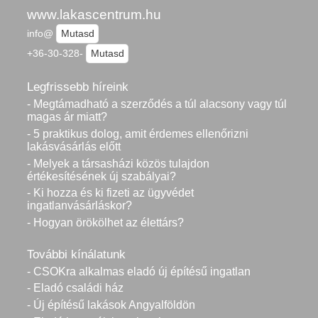
www.lakascentrum.hu
info@
Mutasd
+36-30-328-
Mutasd
Legfrissebb híreink
- Megtámadható a szerződés a túl alacsony vagy túl
magas ár miatt?
- 5 praktikus dolog, amit érdemes ellenőrizni
lakásvásárlás előtt
- Melyek a társasházi közös tulajdon
értékesítésének új szabályai?
- Ki hozza és ki fizeti az ügyvédet
ingatlanvásárláskor?
- Hogyan örökölhet az élettárs?
További kínálatunk
- CSOKra alkalmas eladó új építésű ingatlan
- Eladó családi ház
- Új építésű lakások Angyalföldön