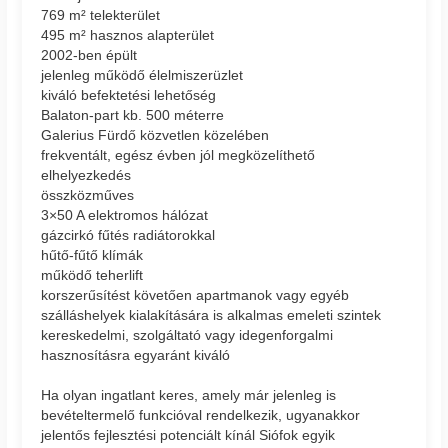
769 m² telekterület
495 m² hasznos alapterület
2002-ben épült
jelenleg működő élelmiszerüzlet
kiváló befektetési lehetőség
Balaton-part kb. 500 méterre
Galerius Fürdő közvetlen közelében
frekventált, egész évben jól megközelíthető
elhelyezkedés
összközműves
3×50 A elektromos hálózat
gázcirkó fűtés radiátorokkal
hűtő-fűtő klímák
működő teherlift
korszerűsítést követően apartmanok vagy egyéb
szálláshelyek kialakítására is alkalmas emeleti szintek
kereskedelmi, szolgáltató vagy idegenforgalmi
hasznosításra egyaránt kiváló
Ha olyan ingatlant keres, amely már jelenleg is
bevételtermelő funkcióval rendelkezik, ugyanakkor
jelentős fejlesztési potenciált kínál Siófok egyik