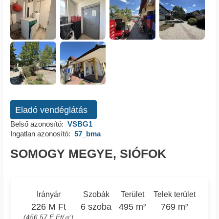
Eladó vendéglátás
Belső azonosító:
VSBG1
Ingatlan azonosító:
57_bma
SOMOGY MEGYE, SIÓFOK
Irányár
Szobák
Terület
Telek terület
226 M Ft
6 szoba
495 m²
769 m²
(456.57 E Ft/㎡)