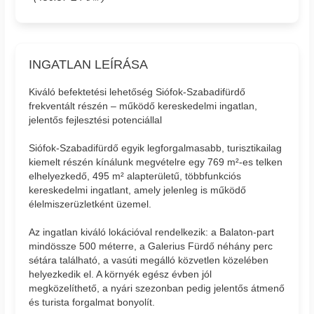
INGATLAN LEÍRÁSA
Kiváló befektetési lehetőség Siófok-Szabadifürdő
frekventált részén – működő kereskedelmi ingatlan,
jelentős fejlesztési potenciállal
Siófok-Szabadifürdő egyik legforgalmasabb, turisztikailag
kiemelt részén kínálunk megvételre egy 769 m²-es telken
elhelyezkedő, 495 m² alapterületű, többfunkciós
kereskedelmi ingatlant, amely jelenleg is működő
élelmiszerüzletként üzemel.
Az ingatlan kiváló lokációval rendelkezik: a Balaton-part
mindössze 500 méterre, a Galerius Fürdő néhány perc
sétára található, a vasúti megálló közvetlen közelében
helyezkedik el. A környék egész évben jól
megközelíthető, a nyári szezonban pedig jelentős átmenő
és turista forgalmat bonyolít.