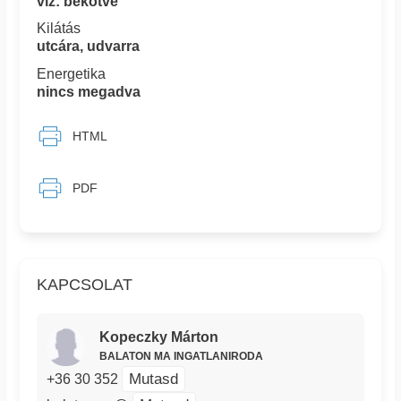
víz: bekötve
Kilátás
utcára, udvarra
Energetika
nincs megadva
HTML
PDF
KAPCSOLAT
Kopeczky Márton
BALATON MA INGATLANIRODA
Mutasd
+36 30 352