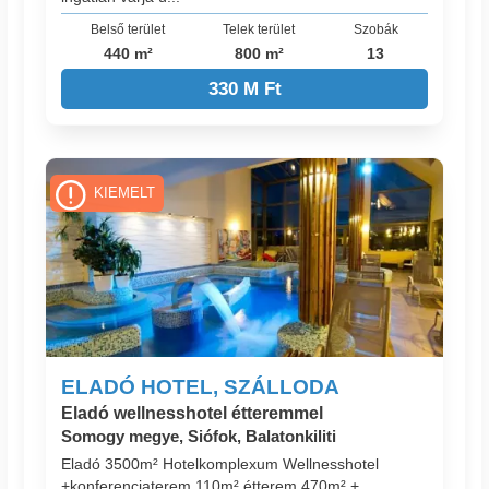
Belső terület
Telek terület
Szobák
440 m²
800 m²
13
330 M Ft
KIEMELT
ELADÓ HOTEL, SZÁLLODA
Eladó wellnesshotel étteremmel
Somogy megye, Siófok, Balatonkiliti
Eladó 3500m² Hotelkomplexum Wellnesshotel
+konferenciaterem 110m² étterem 470m² +