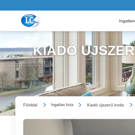
Ingatla
KIADÓ ÚJSZER
Főoldal
Kiadó újszerű iroda
Ingatlan lista