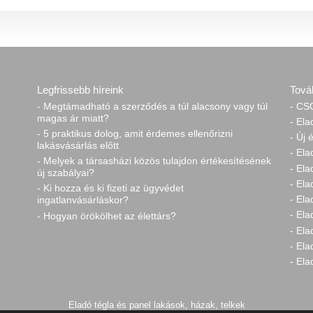
Legfrissebb híreink
Tová
- Megtámadható a szerződés a túl alacsony vagy túl
- CSO
magas ár miatt?
- Ela
- 5 praktikus dolog, amit érdemes ellenőrizni
- Új 
lakásvásárlás előtt
- Ela
- Melyek a társasházi közös tulajdon értékesítésének
- El
új szabályai?
- Ela
- Ki hozza és ki fizeti az ügyvédet
- Ela
ingatlanvásárláskor?
- El
- Hogyan örökölhet az élettárs?
- Ela
- Ela
- Ela
Eladó tégla és panel lakások, házak, telkek