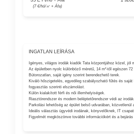
(7 €/hó/㎡ + Áfa)
INGATLAN LEÍRÁSA
Igényes, világos irodák kiadók Tata központjához közel, jól
Az épületben nyolc különböző méretű, 14 m²-től egészen 72 m²-
Bútorozatlan, saját igény szerint berendezhető terek.
Kiváló hőszigetelés, egyedileg szabályozható fűtés és sajá
fogyasztás szerinti elszámolást.
Külön kialakított férfi és női illemhelyiségek.
Riasztórendszer és modern beléptetőrendszer védi az irodák
Parkolási lehetőség az épület belső udvarában, közvetlenül a 
Ideális választás ügyvédi irodának, könyvelőknek, IT csap
Figyelmét megköszönve további információkért és a bejárás