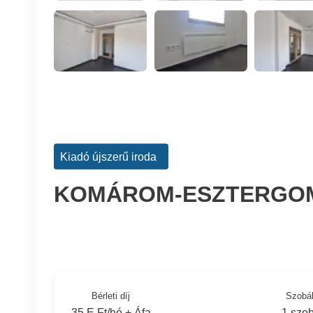
Kiadó újszerű iroda
KOMÁROM-ESZTERGOM
Bérleti díj
Szobá
35 E Ft/hó + Áfa
1 szo