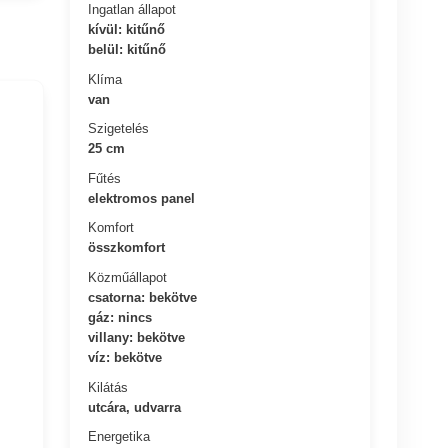
Ingatlan állapot
kívül: kitűnő
belül: kitűnő
Klíma
van
Szigetelés
25 cm
Fűtés
elektromos panel
Komfort
összkomfort
Közműállapot
csatorna: bekötve
gáz: nincs
villany: bekötve
víz: bekötve
Kilátás
utcára, udvarra
Energetika