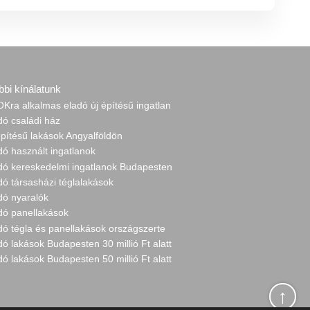
bbi kínálatunk
Kra alkalmas eladó új építésű ingatlan
dó családi ház
építésű lakások Angyalföldön
dó használt ingatlanok
adó kereskedelmi ingatlanok Budapesten
dó társasházi téglalakások
dó nyaralók
adó panellakások
dó tégla és panellakások országszerte
dó lakások Budapesten 30 millió Ft alatt
dó lakások Budapesten 50 millió Ft alatt
↑