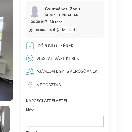
Gyurmánczi Zsolt
KOMPLEX INGATLAN
Mutasd
+36 30 947
Mutasd
gyurmanczi.zsolt@
IDŐPONTOT KÉREK
VISSZAHÍVÁST KÉREK
AJÁNLOM EGY ISMERŐSÖMNEK
MEGOSZTÁS
KAPCSOLATFELVÉTEL
Név