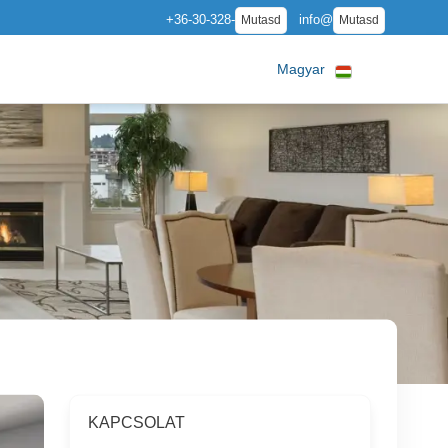
+36-30-328-
info@
Mutasd
Mutasd
Magyar
KAPCSOLAT