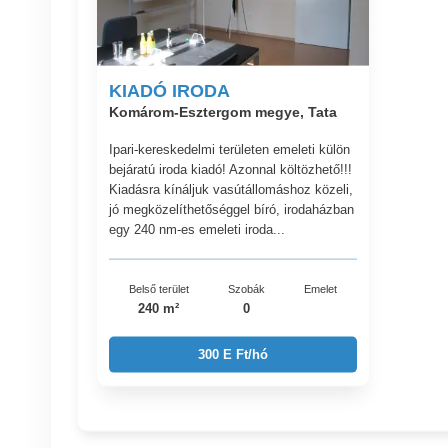
KIADÓ IRODA
Komárom-Esztergom megye, Tata
Ipari-kereskedelmi területen emeleti külön
bejáratú iroda kiadó! Azonnal költözhető!!!
Kiadásra kínáljuk vasútállomáshoz közeli,
jó megközelíthetőséggel bíró, irodaházban
egy 240 nm-es emeleti iroda...
Belső terület
Szobák
Emelet
240 m²
0
300 E Ft/hó