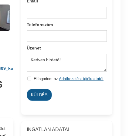
Email
Telefonszám
Üzenet
409_ko
Elfogadom az
Adatkezelési tájékoztatót
S
KÜLDÉS
ület
INGATLAN ADATAI
 m²