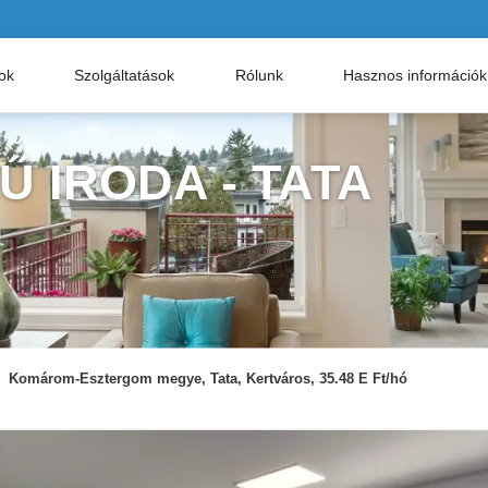
nok
Szolgáltatások
Rólunk
Hasznos információk
Ű IRODA - TATA
Komárom-Esztergom megye, Tata, Kertváros, 35.48 E Ft/hó