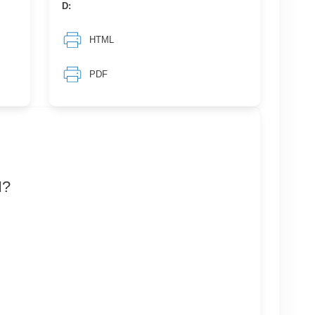
D:
HTML
PDF
N?