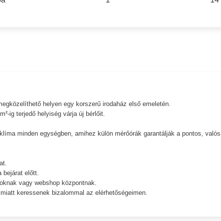
 megközelíthető helyen egy korszerű irodaház első emeletén.
ig terjedő helyiség várja új bérlőit.
t klíma minden egységben, amihez külön mérőórák garantálják a pontos, valós
at.
bejárat előtt.
atoknak vagy webshop központnak.
 miatt keressenek bizalommal az elérhetőségeimen.