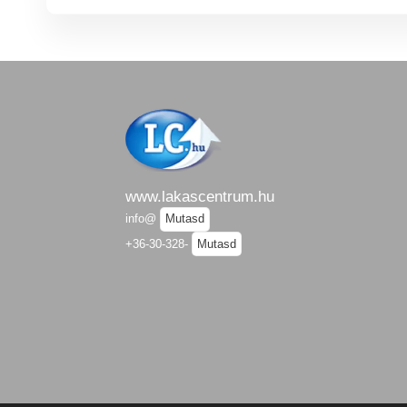
www.lakascentrum.hu
info@
Mutasd
+36-30-328-
Mutasd