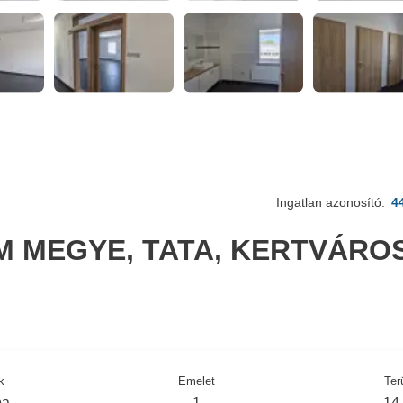
Ingatlan azonosító:
4
 MEGYE, TATA, KERTVÁRO
k
Emelet
Ter
ba
1
14