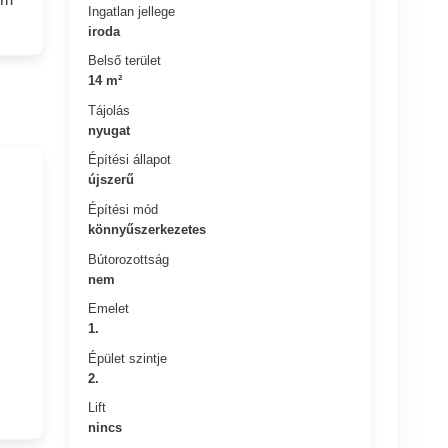
Ingatlan jellege
iroda
Belső terület
14 m²
Tájolás
nyugat
Építési állapot
újszerű
Építési mód
könnyűszerkezetes
Bútorozottság
nem
Emelet
1.
Épület szintje
2.
Lift
nincs