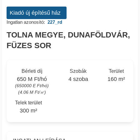
Kiadó új építésű ház
Ingatlan azonosító:
227_rd
TOLNA MEGYE, DUNAFÖLDVÁR,
FÜZES SOR
Bérleti díj
Szobák
Terület
650 M Ft/hó
4 szoba
160 m²
(650000 E Ft/hó)
(4.06 M Ft/㎡)
Telek terület
300 m²