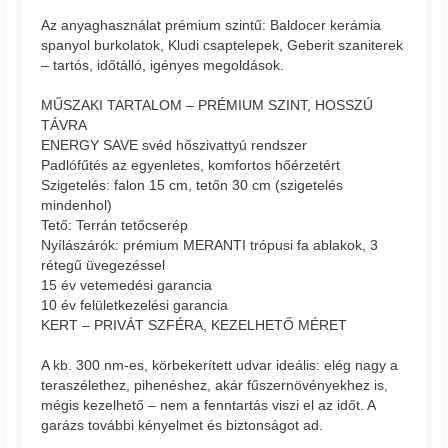
Az anyaghasználat prémium szintű: Baldocer kerámia
spanyol burkolatok, Kludi csaptelepek, Geberit szaniterek
– tartós, időtálló, igényes megoldások.
MŰSZAKI TARTALOM – PRÉMIUM SZINT, HOSSZÚ
TÁVRA
ENERGY SAVE svéd hőszivattyú rendszer
Padlófűtés az egyenletes, komfortos hőérzetért
Szigetelés: falon 15 cm, tetőn 30 cm (szigetelés
mindenhol)
Tető: Terrán tetőcserép
Nyílászárók: prémium MERANTI trópusi fa ablakok, 3
rétegű üvegezéssel
15 év vetemedési garancia
10 év felületkezelési garancia
KERT – PRIVÁT SZFÉRA, KEZELHETŐ MÉRET
A kb. 300 nm-es, körbekerített udvar ideális: elég nagy a
teraszélethez, pihenéshez, akár fűszernövényekhez is,
mégis kezelhető – nem a fenntartás viszi el az időt. A
garázs további kényelmet és biztonságot ad.