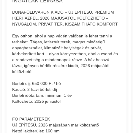
INGATLAN LEÍRÁSA
DUNAFÖLDVÁRON KIADÓ – ÚJ ÉPÍTÉSŰ, PRÉMIUM
IKERHÁZFÉL, 2026 MÁJUSÁTÓL KÖLTÖZHETŐ –
NYUGALOM, PRIVÁT TÉR, KISZÁMÍTHATÓ KOMFORT
Egy otthon, ahol a nap végén valóban le lehet tenni a
terheket. Tágas, letisztult terek, magas minőségű
anyaghasználat, klimatizált helyiségek és privát,
körbekerített kert – olyan környezetben, ahol a csend és
a rendezettség a mindennapok része. A ház hosszú
távra, igényes bérlők részére kiadó, 2026 májusától
költözhető.
Bérleti díj: 650 000 Ft / hó
Kaució: 2 havi bérleti díj
Bérleti időtartam: minimum 1 év
Költözhető: 2026 júniustól
FŐ PARAMÉTEREK
ÚJ ÉPÍTÉSŰ, 2026 májusában már költözhető
Nettó lakóterület: 160 nm