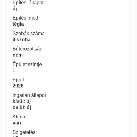
Építési állapot
új
Építési mód
tégla
Szobák száma
4 szoba
Bútorozottság
nem
Épület szintje
1.
Épült
2026
Ingatlan állapot
kívül: új
belül: új
Klíma
van
Szigetelés