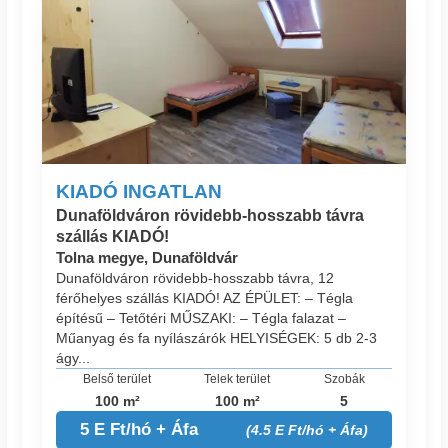
KIADÓ INGATLAN
Dunaföldváron rövidebb-hosszabb távra
szállás KIADÓ!
Tolna megye, Dunaföldvár
Dunaföldváron rövidebb-hosszabb távra, 12
férőhelyes szállás KIADÓ! AZ ÉPÜLET: – Tégla
építésű – Tetőtéri MŰSZAKI: – Tégla falazat –
Műanyag és fa nyílászárók HELYISÉGEK: 5 db 2-3
ágy...
Belső terület
Telek terület
Szobák
100 m²
100 m²
5
5 E Ft/hó + Áfa
(4.5 E Ft/hó + Áfa)