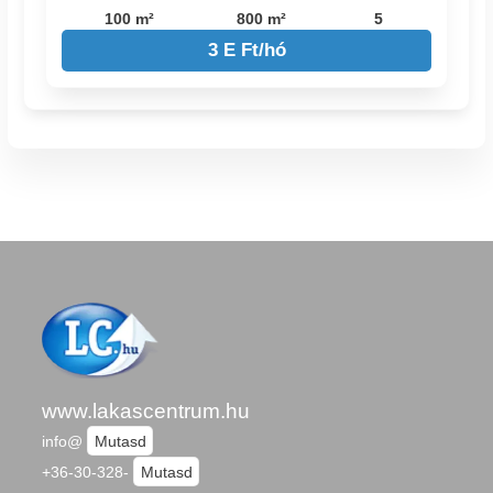
100 m²
800 m²
5
3 E Ft/hó
www.lakascentrum.hu
info@
Mutasd
+36-30-328-
Mutasd