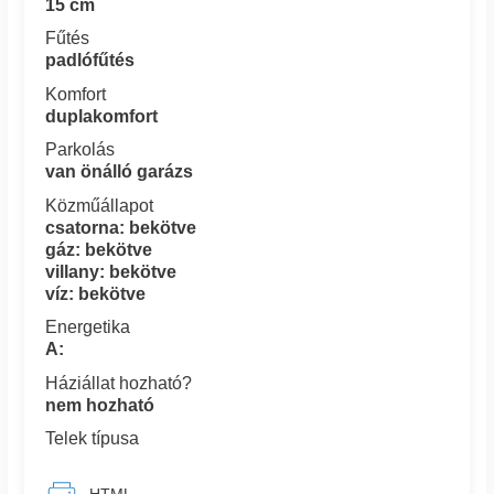
15 cm
Fűtés
padlófűtés
Komfort
duplakomfort
Parkolás
van önálló garázs
Közműállapot
csatorna: bekötve
gáz: bekötve
villany: bekötve
víz: bekötve
Energetika
A:
Háziállat hozható?
nem hozható
Telek típusa
HTML