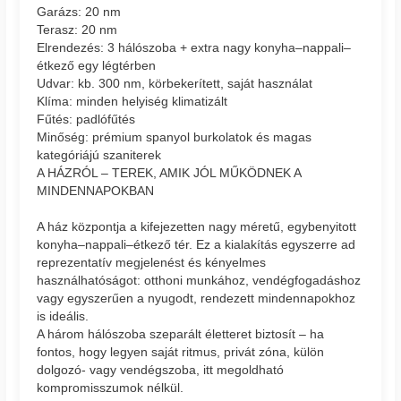
Garázs: 20 nm
Terasz: 20 nm
Elrendezés: 3 hálószoba + extra nagy konyha–nappali–
étkező egy légtérben
Udvar: kb. 300 nm, körbekerített, saját használat
Klíma: minden helyiség klimatizált
Fűtés: padlófűtés
Minőség: prémium spanyol burkolatok és magas
kategóriájú szaniterek
A HÁZRÓL – TEREK, AMIK JÓL MŰKÖDNEK A
MINDENNAPOKBAN
A ház központja a kifejezetten nagy méretű, egybenyitott
konyha–nappali–étkező tér. Ez a kialakítás egyszerre ad
reprezentatív megjelenést és kényelmes
használhatóságot: otthoni munkához, vendégfogadáshoz
vagy egyszerűen a nyugodt, rendezett mindennapokhoz
is ideális.
A három hálószoba szeparált életteret biztosít – ha
fontos, hogy legyen saját ritmus, privát zóna, külön
dolgozó- vagy vendégszoba, itt megoldható
kompromisszumok nélkül.