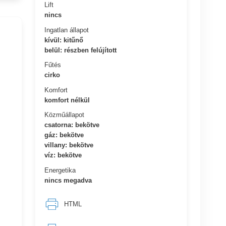
Lift
nincs
Ingatlan állapot
kívül: kitűnő
belül: részben felújított
Fűtés
cirko
Komfort
komfort nélkül
Közműállapot
csatorna: bekötve
gáz: bekötve
villany: bekötve
víz: bekötve
Energetika
nincs megadva
HTML