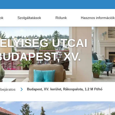
nok
Szolgáltatások
Rólunk
Hasznos információk
ELYISÉG UTCAI
BUDAPEST, XV.
 bejáratos
Budapest, XV. kerület, Rákospalota, 1.2 M Ft/hó