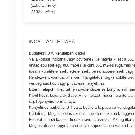
(1200 E Ft/hó)
(3.32 E Ft/㎡)
INGATLAN LEÍRÁSA
Budapest, XV. kerületben kiadó!
Vállalkozást indítana vagy bővítene? Ne hagyja ki ezt a 361
önálló épületet egy 800 m2-es telken! 361 m2-es rugalmas té
Ideális konditeremnek, étteremnek, bemutatóteremnek vagy 
Rendezvény-kompatibilis kert: Hangulatos, tágas zöldterület
vendéglátáshoz vagy privát eseményekhez.
Éttermi alapok: Kiépített elszívórendszer és konyha már rend
Kívül kész, belül alakítható: A homlokzat frissen felújított, a 
saját igényeire formálhatja.
Kényelmes parkolás: 3-4 saját beálló a kapuban,a vendégekn
Bérleti díj: Megállapodás szerint – belső munkálatok függvé
Feltétel: 3 havi kaució, hosszú távú szerződés. Az ingatlan 
Megtekintéssel, egyéb kérdéseivel kapcsolatban várom hívá