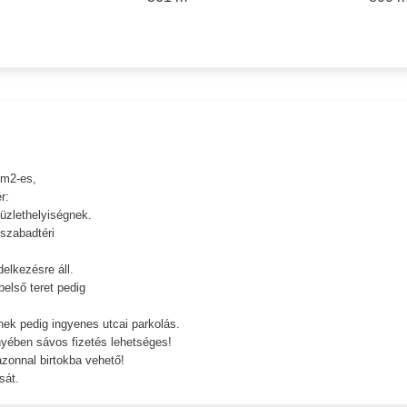
 m2-es,
r:
üzlethelyiségnek.
 szabadtéri
elkezésre áll.
belső teret pedig
ek pedig ingyenes utcai parkolás.
nyében sávos fizetés lehetséges!
azonnal birtokba vehető!
sát.