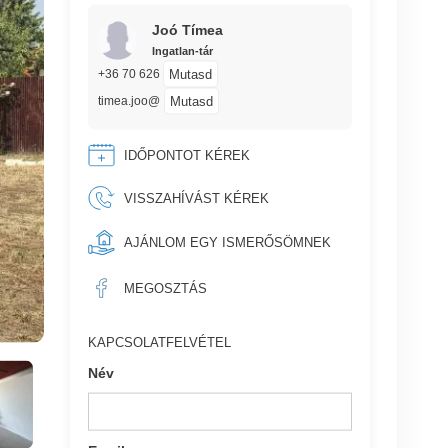
Joó Tímea
Ingatlan-tár
Mutasd
+36 70 626
Mutasd
timea.joo@
IDŐPONTOT KÉREK
VISSZAHÍVÁST KÉREK
AJÁNLOM EGY ISMERŐSÖMNEK
MEGOSZTÁS
KAPCSOLATFELVÉTEL
Név