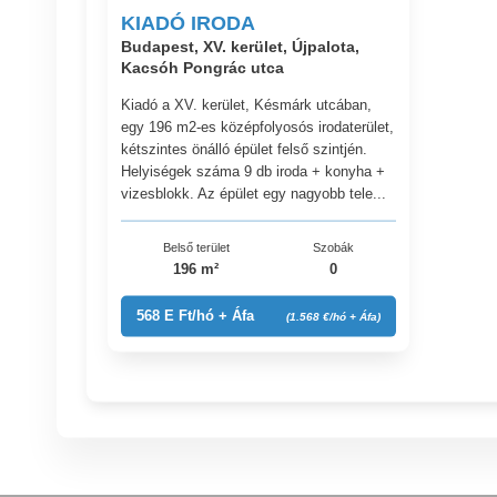
KIADÓ IRODA
Budapest, XV. kerület, Újpalota,
Kacsóh Pongrác utca
Kiadó a XV. kerület, Késmárk utcában,
egy 196 m2-es középfolyosós irodaterület,
kétszintes önálló épület felső szintjén.
Helyiségek száma 9 db iroda + konyha +
vizesblokk. Az épület egy nagyobb tele...
Belső terület
Szobák
196 m²
0
568 E Ft/hó + Áfa
(1.568 €/hó + Áfa)