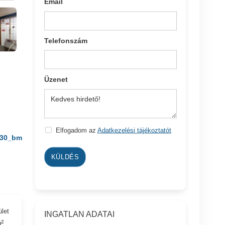
Email
Telefonszám
Üzenet
Elfogadom az
Adatkezelési tájékoztatót
30_bm
KÜLDÉS
ület
INGATLAN ADATAI
²