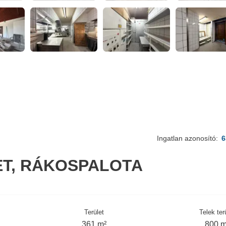
Ingatlan azonosító:
6
ET, RÁKOSPALOTA
Terület
Telek ter
361 m²
800 m