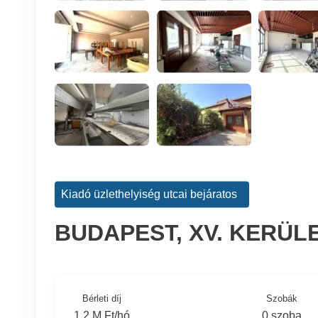
Kiadó üzlethelyiség utcai bejáratos
BUDAPEST, XV. KERÜL
Bérleti díj
Szobák
1.2 M Ft/hó
0 szoba