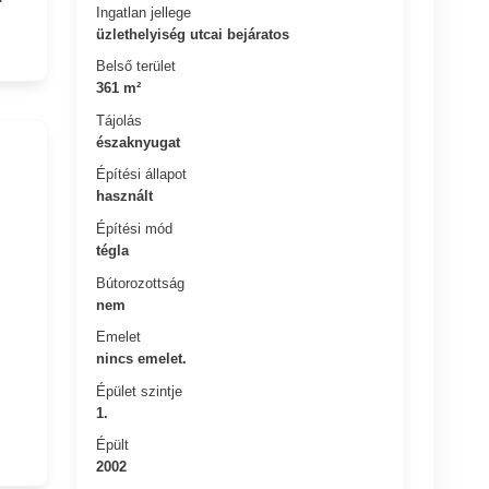
Ingatlan jellege
üzlethelyiség utcai bejáratos
Belső terület
361 m²
Tájolás
északnyugat
Építési állapot
használt
Építési mód
tégla
Bútorozottság
nem
Emelet
nincs emelet.
Épület szintje
1.
Épült
2002