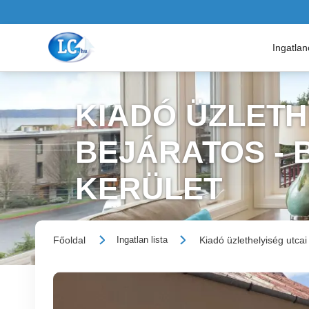
Ingatla
KIADÓ ÜZLETH
BEJÁRATOS - 
KERÜLET
Főoldal
Kiadó üzlethelyiség utcai
Ingatlan lista