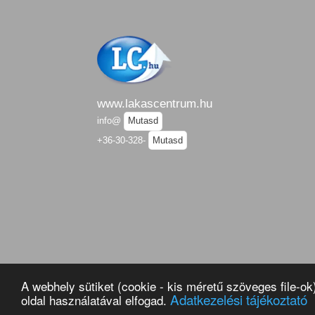
www.lakascentrum.hu
info@
Mutasd
+36-30-328-
Mutasd
A webhely sütiket (cookie - kis méretű szöveges file-o
O
Adatkezelési tájékoztató
oldal használatával elfogad.
Copyrigh