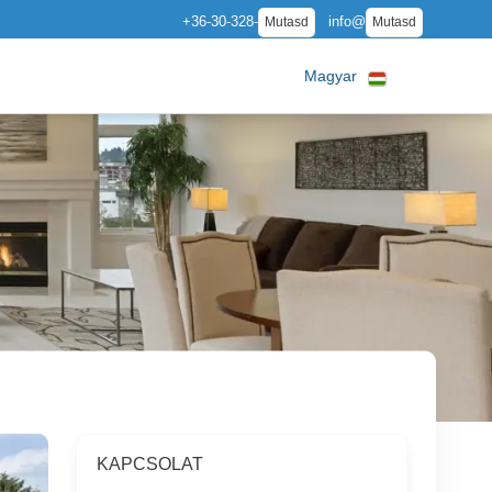
+36-30-328-
info@
Mutasd
Mutasd
Magyar
KAPCSOLAT