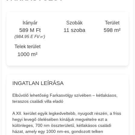
Irányár
Szobák
Terület
589 M Ft
11 szoba
598 m²
(984.95 E Ft/㎡)
Telek terület
1000 m²
INGATLAN LEÍRÁSA
Elbűvölő lehetőség Farkasvölgy szívében – kétlakásos,
teraszos családi villa eladó
A XII. kerület egyik legkedveltebb, nyugodt részén, a friss
hegyi levegő ölelésében kínáljuk megvételre ezt a
különleges, 700 nm összterületű, kétlakásos családi
házat, amely egy 1000 nm-es, gondozott telken