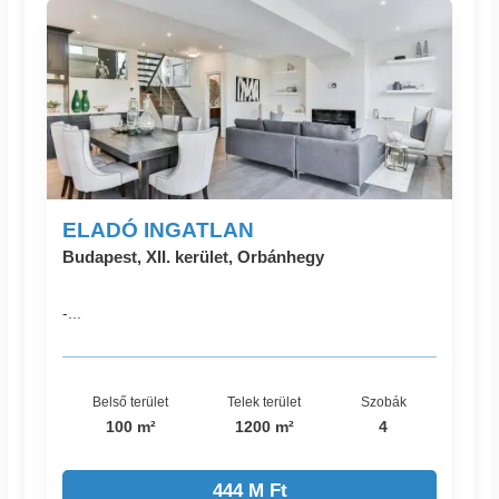
ELADÓ INGATLAN
Budapest, XII. kerület, Orbánhegy
-...
Belső terület
Telek terület
Szobák
100 m²
1200 m²
4
444 M Ft