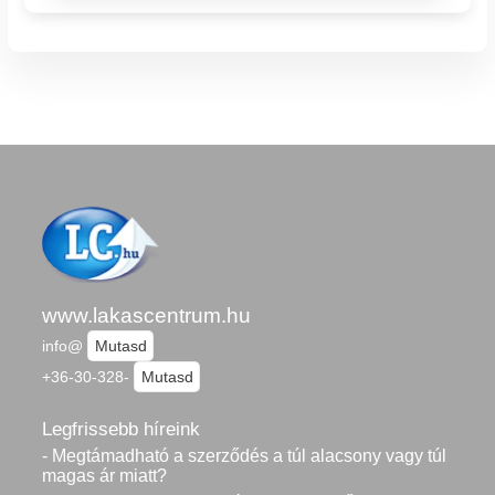
www.lakascentrum.hu
info@
Mutasd
+36-30-328-
Mutasd
Legfrissebb híreink
- Megtámadható a szerződés a túl alacsony vagy túl
magas ár miatt?