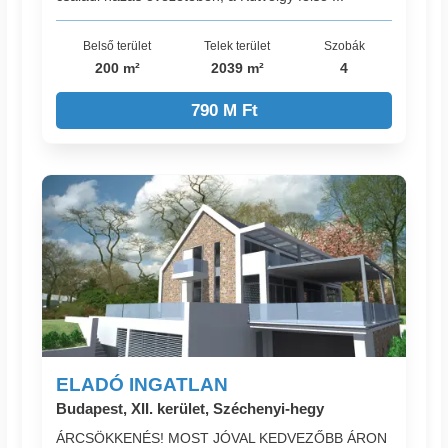
Belső terület
Telek terület
Szobák
200 m²
2039 m²
4
790 M Ft
ELADÓ INGATLAN
Budapest, XII. kerület, Széchenyi-hegy
ÁRCSÖKKENÉS! MOST JÓVAL KEDVEZŐBB ÁRON