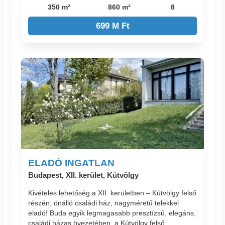
350 m²
860 m²
8
699 M Ft
ELADÓ INGATLAN
Budapest, XII. kerület, Kútvölgy
Kivételes lehetőség a XII. kerületben – Kútvölgy felső
részén, önálló családi ház, nagyméretű telekkel
eladó! Buda egyik legmagasabb presztízsű, elegáns,
családi házas övezetében, a Kútvölgy felső ...