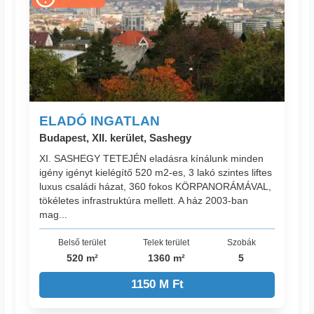
ELADÓ INGATLAN
Budapest, XII. kerület, Sashegy
XI. SASHEGY TETEJÉN eladásra kínálunk minden
igény igényt kielégítő 520 m2-es, 3 lakó szintes liftes
luxus családi házat, 360 fokos KÖRPANORÁMÁVAL,
tökéletes infrastruktúra mellett. A ház 2003-ban
mag...
Belső terület
Telek terület
Szobák
520 m²
1360 m²
5
1150 M Ft