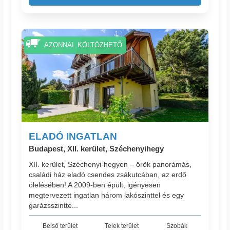
AZONNAL KÖLTÖZHETŐ
ELADÓ INGATLAN
Budapest, XII. kerület, Széchenyihegy
XII. kerület, Széchenyi-hegyen – örök panorámás,
családi ház eladó csendes zsákutcában, az erdő
ölelésében! A 2009-ben épült, igényesen
megtervezett ingatlan három lakószinttel és egy
garázsszintte...
Belső terület
Telek terület
Szobák