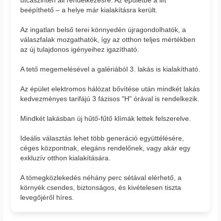
beépíthető – a helye már kialakításra került.
Az ingatlan belső terei könnyedén újragondolhatók, a
válaszfalak mozgathatók, így az otthon teljes mértékben
az új tulajdonos igényeihez igazítható.
A tető megemelésével a galériából 3. lakás is kialakítható.
Az épület elektromos hálózat bővítése után mindkét lakás
kedvezményes tarifájú 3 fázisos "H" órával is rendelkezik.
Mindkét lakásban új hűtő-fűtő klímák lettek felszerelve.
Ideális választás lehet több generáció együttélésére,
céges központnak, elegáns rendelőnek, vagy akár egy
exkluzív otthon kialakítására.
A tömegközlekedés néhány perc sétával elérhető, a
környék csendes, biztonságos, és kivételesen tiszta
levegőjéről híres.