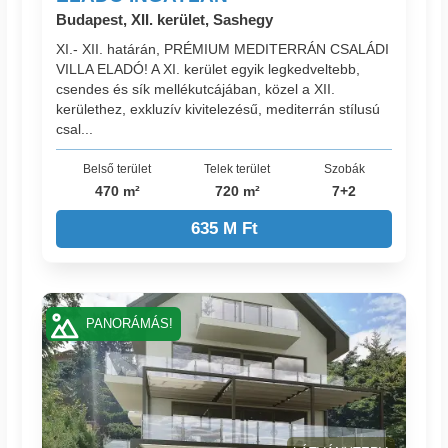
Budapest, XII. kerület, Sashegy
XI.- XII. határán, PRÉMIUM MEDITERRÁN CSALÁDI
VILLA ELADÓ! A XI. kerület egyik legkedveltebb,
csendes és sík mellékutcájában, közel a XII.
kerülethez, exkluzív kivitelezésű, mediterrán stílusú
csal...
Belső terület
Telek terület
Szobák
470 m²
720 m²
7+2
635 M Ft
PANORÁMÁS!