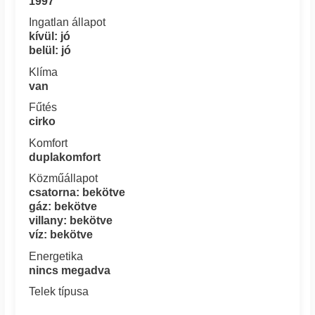
1997
Ingatlan állapot
kívül: jó
belül: jó
Klíma
van
Fűtés
cirko
Komfort
duplakomfort
Közműállapot
csatorna: bekötve
gáz: bekötve
villany: bekötve
víz: bekötve
Energetika
nincs megadva
Telek típusa