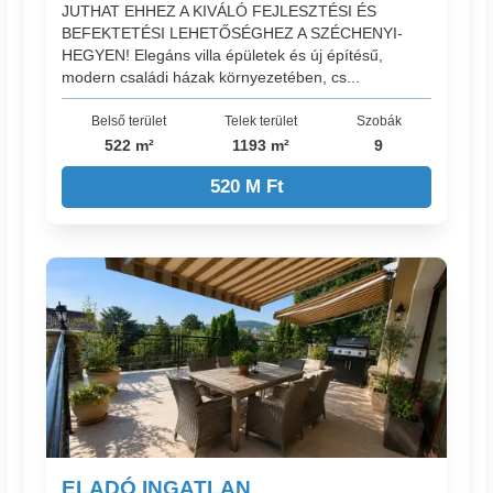
JUTHAT EHHEZ A KIVÁLÓ FEJLESZTÉSI ÉS
BEFEKTETÉSI LEHETŐSÉGHEZ A SZÉCHENYI-
HEGYEN! Elegáns villa épületek és új építésű,
modern családi házak környezetében, cs...
Belső terület
Telek terület
Szobák
522 m²
1193 m²
9
520 M Ft
ELADÓ INGATLAN