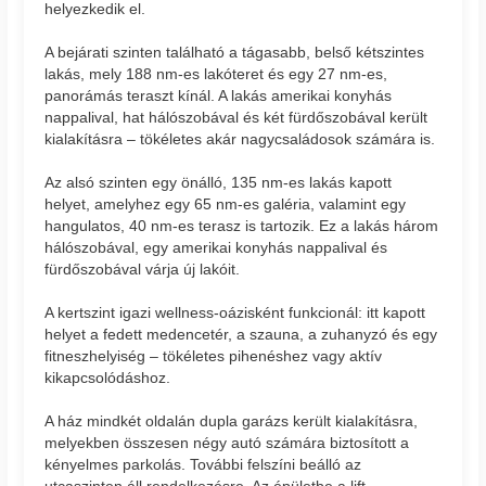
helyezkedik el.
A bejárati szinten található a tágasabb, belső kétszintes
lakás, mely 188 nm-es lakóteret és egy 27 nm-es,
panorámás teraszt kínál. A lakás amerikai konyhás
nappalival, hat hálószobával és két fürdőszobával került
kialakításra – tökéletes akár nagycsaládosok számára is.
Az alsó szinten egy önálló, 135 nm-es lakás kapott
helyet, amelyhez egy 65 nm-es galéria, valamint egy
hangulatos, 40 nm-es terasz is tartozik. Ez a lakás három
hálószobával, egy amerikai konyhás nappalival és
fürdőszobával várja új lakóit.
A kertszint igazi wellness-oázisként funkcionál: itt kapott
helyet a fedett medencetér, a szauna, a zuhanyzó és egy
fitneszhelyiség – tökéletes pihenéshez vagy aktív
kikapcsolódáshoz.
A ház mindkét oldalán dupla garázs került kialakításra,
melyekben összesen négy autó számára biztosított a
kényelmes parkolás. További felszíni beálló az
utcaszinten áll rendelkezésre. Az épületbe a lift