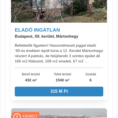
ELADÓ INGATLAN
Budapest, XII. kerület, Mártonhegy
Befektetők figyelem! Haszonélvezeti joggal eladó
'40-es években épült kúria a 12. Kerület Mártonhegyi
részén! A patinás, de felújítandó 3 szintes épület áll
166 m2 földszinti, 108 m2 emeleti, 67 m2 ...
Belső terület
Telek terület
Szobák
432 m²
1540 m²
6
315 M Ft
KIEMELT