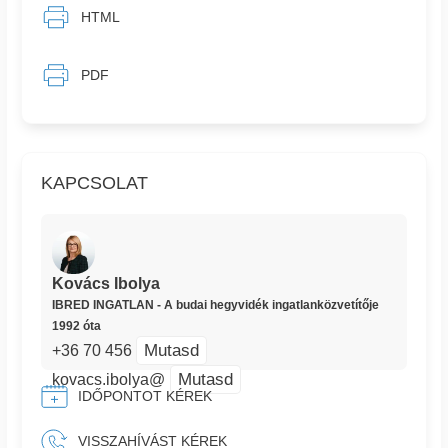
HTML
PDF
KAPCSOLAT
Kovács Ibolya
IBRED INGATLAN - A budai hegyvidék ingatlanközvetítője
1992 óta
Mutasd
+36 70 456
Mutasd
kovacs.ibolya@
IDŐPONTOT KÉREK
VISSZAHÍVÁST KÉREK