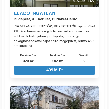
LÁTVÁNYTERV
ELADÓ INGATLAN
Budapest, XII. kerület, Budakeszierdő
INGATLANFEJLESZTŐK, BEFEKTETŐK figyelmébe!
XII. Széchenyihegy egyik legkedveltebb, csendes,
zöld mellékutcájában jó állapotú, minőségi
anyaghasználattal saját célra megépített, brutto 450
nm lakóterű...
Belső terület
Telek terület
Szobák
420 m²
692 m²
8
499 M Ft