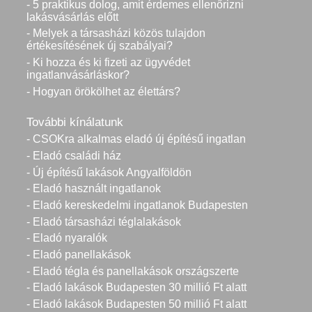
- 5 praktikus dolog, amit érdemes ellenőrizni
lakásvásárlás előtt
- Melyek a társasházi közös tulajdon
értékesítésének új szabályai?
- Ki hozza és ki fizeti az ügyvédet
ingatlanvásárláskor?
- Hogyan örökölhet az élettárs?
További kínálatunk
- CSOKra alkalmas eladó új építésű ingatlan
- Eladó családi ház
- Új építésű lakások Angyalföldön
- Eladó használt ingatlanok
- Eladó kereskedelmi ingatlanok Budapesten
- Eladó társasházi téglalakások
- Eladó nyaralók
- Eladó panellakások
- Eladó tégla és panellakások országszerte
- Eladó lakások Budapesten 30 millió Ft alatt
- Eladó lakások Budapesten 50 millió Ft alatt