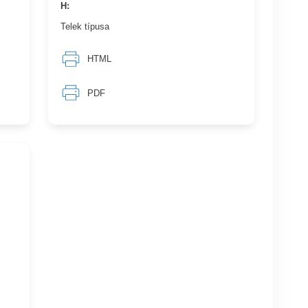
H:
Telek típusa
HTML
PDF