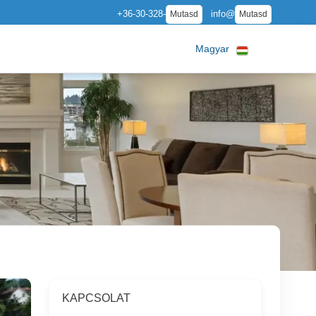
+36-30-328-
info@
Mutasd
Mutasd
Magyar
KAPCSOLAT