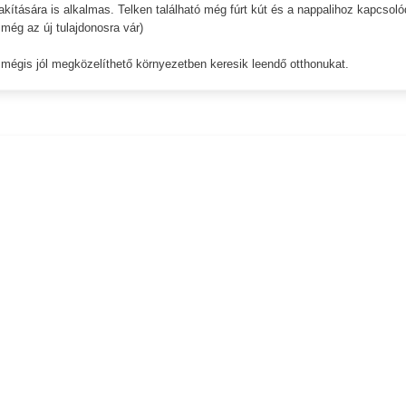
akítására is alkalmas. Telken található még fúrt kút és a nappalihoz kapcsoló
még az új tulajdonosra vár)
 mégis jól megközelíthető környezetben keresik leendő otthonukat.