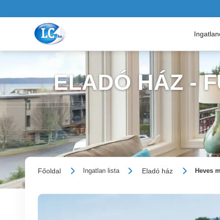
Ingatla
ELADÓ HÁZ - 
Főoldal
Eladó ház
Ingatlan lista
Heves m