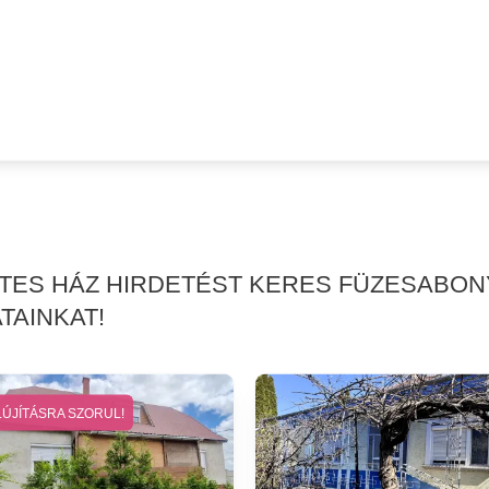
RTES HÁZ HIRDETÉST KERES FÜZESABO
TAINKAT!
LÚJÍTÁSRA SZORUL!