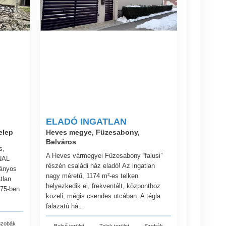
ELADÓ INGATLAN
elep
Heves megye, Füzesabony,
Belváros
s,
A Heves vármegyei Füzesabony “falusi”
NAL
részén családi ház eladó! Az ingatlan
ányos
nagy méretű, 1174 m²-es telken
tlan
helyezkedik el, frekventált, központhoz
975-ben
közeli, mégis csendes utcában. A tégla
falazatú há...
zobák
Belső terület
Telek terület
Szobák