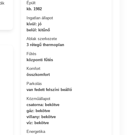
Épült
dik
kb. 1982
Ingatlan állapot
kívül: jó
belül: kitűnő
Ablak szerkezete
3 rétegű thermoplan
Fűtés
központi fűtés
Komfort
összkomfort
Parkolás
van fedett felszíni beálló
Közműállapot
csatorna: bekötve
gáz: bekötve
villany: bekötve
víz: bekötve
Energetika