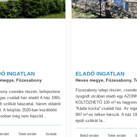
Ó INGATLAN
ELADÓ INGATLAN
 megye, Füzesabony
Heves megye, Füzesabony, T
Füzesabony telepi részén, csende
ony csendes részén, befejezésre
nyugodt utcában eladó egy AZON
ágas családi ház eladó! A ház 1991-
KÖLTÖZHETŐ 100 m²-es hagyom
t szilikát falazattal, három oldalról
“Kádár kocka” családi ház. Az inga
t. A felújítás 2020-ban kezdődött
897 m²-es telken fekszik. A ház 1
onban még nem fejeződ...
épült szilikát fa...
terület
Telek terület
Szobák
Belső terület
Telek terület
S