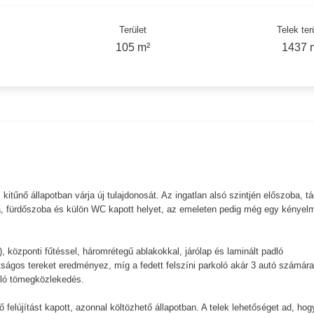
Terület
Telek ter
105 m²
1437 
kitűnő állapotban várja új tulajdonosát. Az ingatlan alsó szintjén előszoba, t
ba, fürdőszoba és külön WC kapott helyet, az emeleten pedig még egy kényel
), központi fűtéssel, háromrétegű ablakokkal, járólap és laminált padló
átságos tereket eredményez, míg a fedett felszíni parkoló akár 3 autó számára
váló tömegközlekedés.
 felújítást kapott, azonnal költözhető állapotban. A telek lehetőséget ad, hog