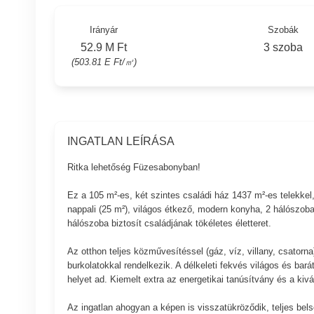
Irányár
Szobák
52.9 M Ft
3 szoba
(503.81 E Ft/㎡)
INGATLAN LEÍRÁSA
Ritka lehetőség Füzesabonyban!
Ez a 105 m²-es, két szintes családi ház 1437 m²-es telekkel, 
nappali (25 m²), világos étkező, modern konyha, 2 hálószo
hálószoba biztosít családjának tökéletes életteret.
Az otthon teljes közművesítéssel (gáz, víz, villany, csatorna
burkolatokkal rendelkezik. A délkeleti fekvés világos és bar
helyet ad. Kiemelt extra az energetikai tanúsítvány és a ki
Az ingatlan ahogyan a képen is visszatükröződik, teljes belső