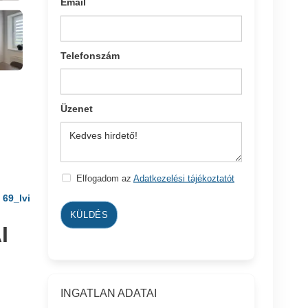
Email
Telefonszám
Üzenet
Elfogadom az
Adatkezelési tájékoztatót
69_lvi
KÜLDÉS
I
INGATLAN ADATAI