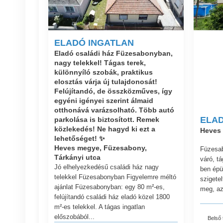
ELADÓ INGATLAN
Eladó családi ház Füzesabonyban,
nagy telekkel! Tágas terek,
különnyíló szobák, praktikus
elosztás várja új tulajdonosát!
Felújítandó, de összközműves, így
egyéni igényei szerint álmaid
otthonává varázsolható. Több autó
ELAD
parkolása is biztosított. Remek
közlekedés! Ne hagyd ki ezt a
Heves
lehetőséget! ✨
Heves megye, Füzesabony,
Füzesab
Tárkányi utca
váró, t
Jó elhelyezkedésű családi ház nagy
ben épül
telekkel Füzesabonyban Figyelemre méltó
szigetel
ajánlat Füzesabonyban: egy 80 m²-es,
meg, az
felújítandó családi ház eladó közel 1800
m²-es telekkel. A tágas ingatlan
előszobából...
Belső 