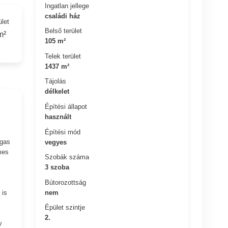
Ingatlan jellege
családi ház
ület
Belső terület
m²
105 m²
Telek terület
1437 m²
Tájolás
délkelet
Építési állapot
használt
Építési mód
ágas
vegyes
mes
Szobák száma
3 szoba
Bútorozottság
nem
 is
Épület szintje
2.
y