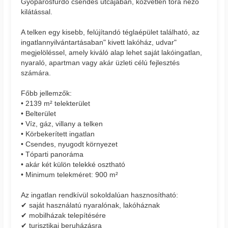
Gyopárosfürdő csendes utcájában, közvetlen tóra néző
kilátással.
A telken egy kisebb, felújítandó téglaépület található, az
ingatlannyilvántartásaban" kivett lakóház, udvar"
megjelöléssel, amely kiváló alap lehet saját lakóingatlan,
nyaraló, apartman vagy akár üzleti célú fejlesztés
számára.
Főbb jellemzők:
• 2139 m² telekterület
• Belterület
• Víz, gáz, villany a telken
• Körbekerített ingatlan
• Csendes, nyugodt környezet
• Tóparti panoráma
• akár két külön telekké osztható
• Minimum telekméret: 900 m²
Az ingatlan rendkívül sokoldalúan hasznosítható:
✔ saját használatú nyaralónak, lakóháznak
✔ mobilházak telepítésére
✔ turisztikai beruházásra