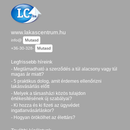
www.lakascentrum.hu
info@
Mutasd
+36-30-328-
Mutasd
Legfrissebb híreink
- Megtámadható a szerződés a túl alacsony vagy túl
magas ár miatt?
- 5 praktikus dolog, amit érdemes ellenőrizni
lakásvásárlás előtt
- Melyek a társasházi közös tulajdon
értékesítésének új szabályai?
- Ki hozza és ki fizeti az ügyvédet
ingatlanvásárláskor?
- Hogyan örökölhet az élettárs?