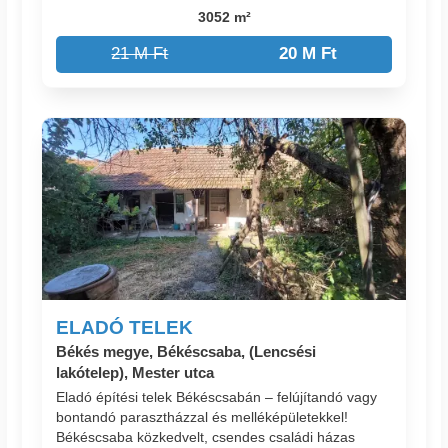
3052 m²
21 M Ft
20 M Ft
ELADÓ TELEK
Békés megye, Békéscsaba, (Lencsési
lakótelep), Mester utca
Eladó építési telek Békéscsabán – felújítandó vagy
bontandó parasztházzal és melléképületekkel!
Békéscsaba közkedvelt, csendes családi házas