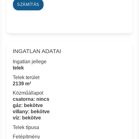
SZÁMÍTÁS
INGATLAN ADATAI
Ingatlan jellege
telek
Telek terület
2139 m²
Közműállapot
csatorna: nincs
gáz: bekötve
villany: bekötve
víz: bekötve
Telek típusa
Felépítmény