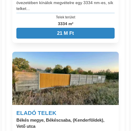
övezetében kínálok megvételre egy 3334 nm-es, sík
telket...
Telek terület
3334 m²
21 M Ft
ELADÓ TELEK
Békés megye, Békéscsaba, (Kenderföldek),
Vető utca