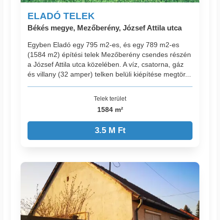
ELADÓ TELEK
Békés megye, Mezőberény, József Attila utca
Egyben Eladó egy 795 m2-es, és egy 789 m2-es
(1584 m2) építési telek Mezőberény csendes részén
a József Attila utca közelében. A víz, csatorna, gáz
és villany (32 amper) telken belüli kiépítése megtör...
Telek terület
1584 m²
3.5 M Ft