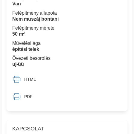
Van
Felépítmény állapota
Nem muszáj bontani
Felépítmény mérete
50 m²
Művelési ága
építési telek
Övezeti besorolás
uj-üü
HTML
PDF
KAPCSOLAT