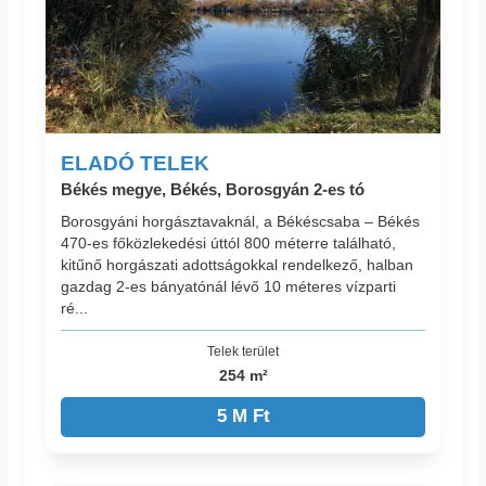
ELADÓ TELEK
Békés megye, Békés, Borosgyán 2-es tó
Borosgyáni horgásztavaknál, a Békéscsaba – Békés
470-es főközlekedési úttól 800 méterre található,
kitűnő horgászati adottságokkal rendelkező, halban
gazdag 2-es bányatónál lévő 10 méteres vízparti
ré...
Telek terület
254 m²
5 M Ft