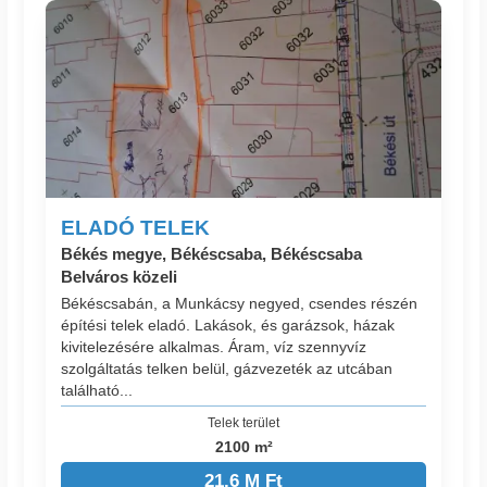
ELADÓ TELEK
Békés megye, Békéscsaba, Békéscsaba
Belváros közeli
Békéscsabán, a Munkácsy negyed, csendes részén
építési telek eladó. Lakások, és garázsok, házak
kivitelezésére alkalmas. Áram, víz szennyvíz
szolgáltatás telken belül, gázvezeték az utcában
található...
Telek terület
2100 m²
21.6 M Ft