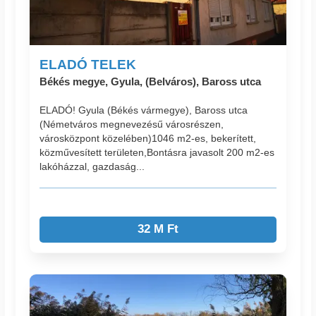
ELADÓ TELEK
Békés megye, Gyula, (Belváros), Baross utca
ELADÓ! Gyula (Békés vármegye), Baross utca
(Németváros megnevezésű városrészen,
városközpont közelében)1046 m2-es, bekerített,
közművesített területen,Bontásra javasolt 200 m2-es
lakóházzal, gazdaság...
32 M Ft