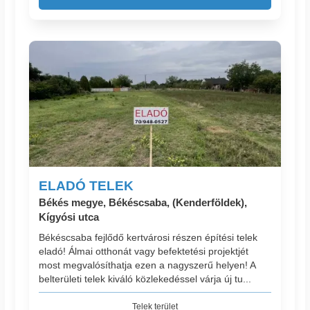
ELADÓ TELEK
Békés megye, Békéscsaba, (Kenderföldek),
Kígyósi utca
Békéscsaba fejlődő kertvárosi részen építési telek
eladó! Álmai otthonát vagy befektetési projektjét
most megvalósíthatja ezen a nagyszerű helyen! A
belterületi telek kiváló közlekedéssel várja új tu...
Telek terület