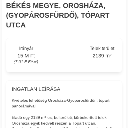
BÉKÉS MEGYE, OROSHÁZA,
(GYOPÁROSFÜRDŐ), TÓPART
UTCA
Irányár
Telek terület
15 M Ft
2139 m²
(7.01 E Ft/㎡)
INGATLAN LEÍRÁSA
Kivételes lehetőség Orosháza-Gyopárosfürdőn, tóparti
panorámával!
Eladó egy 2139 m²-es, belterületi, körbekerített telek
Orosháza egyik kedvelt részén a Tópart utcán,