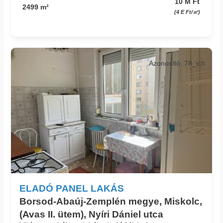
10 M Ft
2499 m²
(4 E Ft/㎡)
Azonosító: 78_ich
ELADÓ PANEL LAKÁS
Borsod-Abaúj-Zemplén megye, Miskolc,
(Avas II. ütem), Nyíri Dániel utca