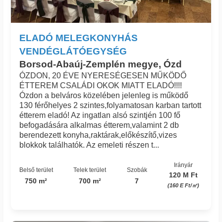
ELADÓ MELEGKONYHÁS
VENDÉGLÁTÓEGYSÉG
Borsod-Abaúj-Zemplén megye, Ózd
ÓZDON, 20 ÉVE NYERESÉGESEN MŰKÖDŐ
ÉTTEREM CSALÁDI OKOK MIATT ELADÓ!!!!
Ózdon a belváros közelében jelenleg is működő
130 férőhelyes 2 szintes,folyamatosan karban tartott
étterem eladó! Az ingatlan alsó szintjén 100 fő
befogadására alkalmas étterem,valamint 2 db
berendezett konyha,raktárak,előkészítő,vizes
blokkok találhatók. Az emeleti részen t...
Irányár
Belső terület
Telek terület
Szobák
120 M Ft
750 m²
700 m²
7
(160 E Ft/㎡)