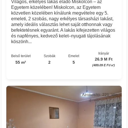
Világos, erkélyes lakás eladó Miskolcon – az
Egyetem közelében! Miskolcon, az Egyetem
közvetlen közelében kínálunk megvételre egy 5.
emeleti, 2 szobás, nagy erkélyes társasházi lakást,
amely ideális választás lehet saját otthonnak vagy
befektetésnek egyaránt. A lakás kifejezetten világos
és napfényes, kedvező kelet–nyugati tájolásának
köszönh...
Irányár
Belső terület
Szobák
Emelet
26.9 M Ft
55 m²
2
5
(489.09 E Ft/㎡)
Azonosító: 221_idin