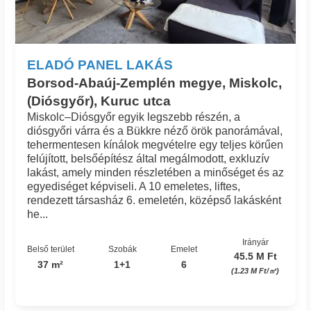
ELADÓ PANEL LAKÁS
Borsod-Abaúj-Zemplén megye, Miskolc,
(Diósgyőr), Kuruc utca
Miskolc–Diósgyőr egyik legszebb részén, a
diósgyőri várra és a Bükkre néző örök panorámával,
tehermentesen kínálok megvételre egy teljes körűen
felújított, belsőépítész által megálmodott, exkluzív
lakást, amely minden részletében a minőséget és az
egyediséget képviseli. A 10 emeletes, liftes,
rendezett társasház 6. emeletén, középső lakásként
he...
Irányár
Belső terület
Szobák
Emelet
45.5 M Ft
37 m²
1+1
6
(1.23 M Ft/㎡)