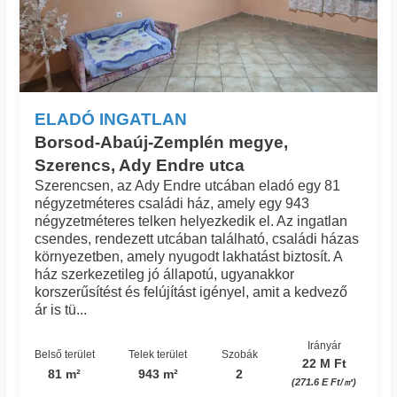
ELADÓ INGATLAN
Borsod-Abaúj-Zemplén megye,
Szerencs, Ady Endre utca
Szerencsen, az Ady Endre utcában eladó egy 81
négyzetméteres családi ház, amely egy 943
négyzetméteres telken helyezkedik el. Az ingatlan
csendes, rendezett utcában található, családi házas
környezetben, amely nyugodt lakhatást biztosít. A
ház szerkezetileg jó állapotú, ugyanakkor
korszerűsítést és felújítást igényel, amit a kedvező
ár is tü...
Irányár
Belső terület
Telek terület
Szobák
22 M Ft
81 m²
943 m²
2
(271.6 E Ft/㎡)