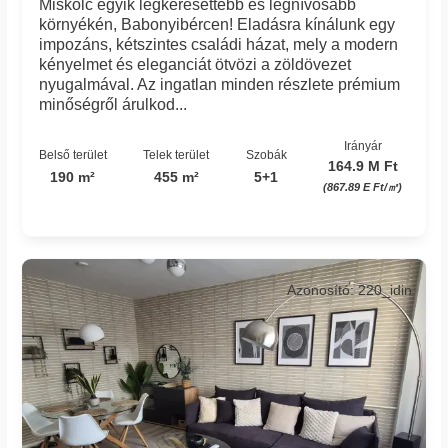
Miskolc egyik legkeresettebb és legnívósabb
környékén, Babonyibércen! Eladásra kínálunk egy
impozáns, kétszintes családi házat, mely a modern
kényelmet és eleganciát ötvözi a zöldövezet
nyugalmával. Az ingatlan minden részlete prémium
minőségről árulkod...
Irányár
Belső terület
Telek terület
Szobák
164.9 M Ft
190 m²
455 m²
5+1
(867.89 E Ft/㎡)
Azonosító: 220_idin