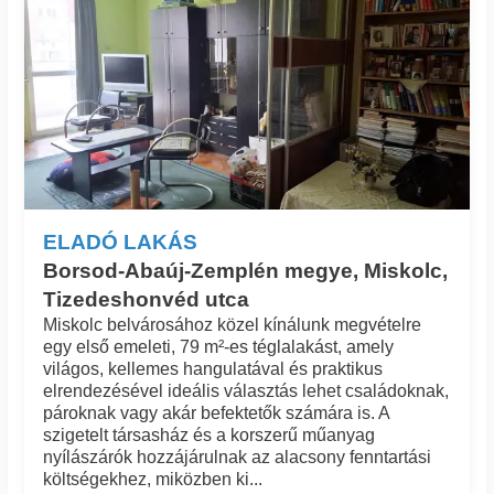
ELADÓ LAKÁS
Borsod-Abaúj-Zemplén megye, Miskolc,
Tizedeshonvéd utca
Miskolc belvárosához közel kínálunk megvételre
egy első emeleti, 79 m²-es téglalakást, amely
világos, kellemes hangulatával és praktikus
elrendezésével ideális választás lehet családoknak,
pároknak vagy akár befektetők számára is. A
szigetelt társasház és a korszerű műanyag
nyílászárók hozzájárulnak az alacsony fenntartási
költségekhez, miközben ki...