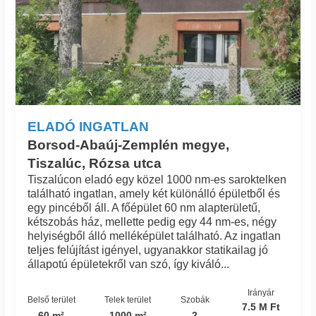
ELADÓ INGATLAN
Borsod-Abaúj-Zemplén megye,
Tiszalúc, Rózsa utca
Tiszalúcon eladó egy közel 1000 nm-es saroktelken
található ingatlan, amely két különálló épületből és
egy pincéből áll. A főépület 60 nm alapterületű,
kétszobás ház, mellette pedig egy 44 nm-es, négy
helyiségből álló melléképület található. Az ingatlan
teljes felújítást igényel, ugyanakkor statikailag jó
állapotú épületekről van szó, így kiváló...
Irányár
Belső terület
Telek terület
Szobák
7.5 M Ft
60 m²
1000 m²
2