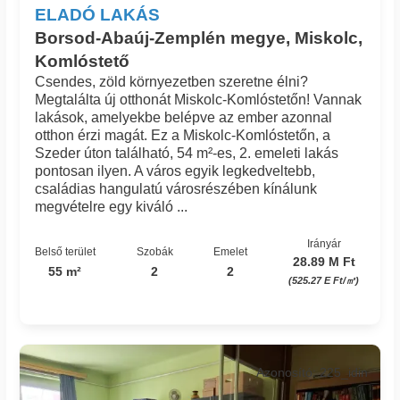
ELADÓ LAKÁS
Borsod-Abaúj-Zemplén megye, Miskolc,
Komlóstető
Csendes, zöld környezetben szeretne élni?
Megtalálta új otthonát Miskolc-Komlóstetőn! Vannak
lakások, amelyekbe belépve az ember azonnal
otthon érzi magát. Ez a Miskolc-Komlóstetőn, a
Szeder úton található, 54 m²-es, 2. emeleti lakás
pontosan ilyen. A város egyik legkedveltebb,
családias hangulatú városrészében kínálunk
megvételre egy kiváló ...
Irányár
Belső terület
Szobák
Emelet
28.89 M Ft
55 m²
2
2
(525.27 E Ft/㎡)
Azonosító: 225_idin