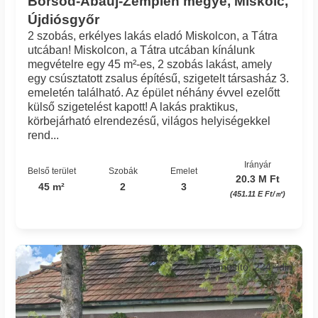
Borsod-Abaúj-Zemplén megye, Miskolc,
Újdiósgyőr
2 szobás, erkélyes lakás eladó Miskolcon, a Tátra
utcában! Miskolcon, a Tátra utcában kínálunk
megvételre egy 45 m²-es, 2 szobás lakást, amely
egy csúsztatott zsalus építésű, szigetelt társasház 3.
emeletén található. Az épület néhány évvel ezelőtt
külső szigetelést kapott! A lakás praktikus,
körbejárható elrendezésű, világos helyiségekkel
rend...
Irányár
Belső terület
Szobák
Emelet
20.3 M Ft
45 m²
2
3
(451.11 E Ft/㎡)
Azonosító: 224_idin