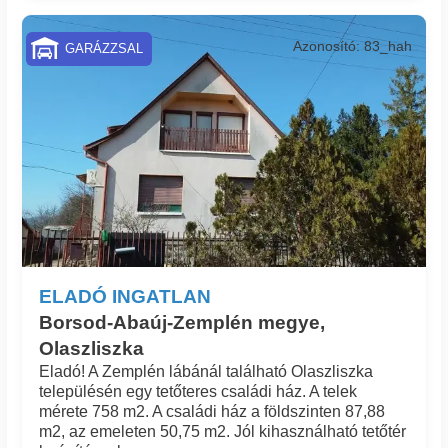
Azonosító: 83_hah
GARÁZZSAL
ELADÓ INGATLAN
Borsod-Abaúj-Zemplén megye,
Olaszliszka
Eladó! A Zemplén lábánál található Olaszliszka
településén egy tetőteres családi ház. A telek
mérete 758 m2. A családi ház a földszinten 87,88
m2, az emeleten 50,75 m2. Jól kihasználható tetőtér