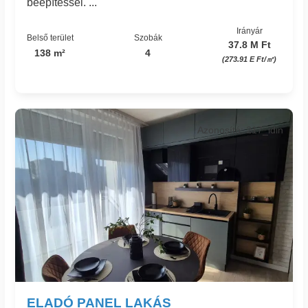
beépítéssel. ...
Irányár
Belső terület
Szobák
37.8 M Ft
138 m²
4
(273.91 E Ft/㎡)
Azonosító: 217_idin
ELADÓ PANEL LAKÁS