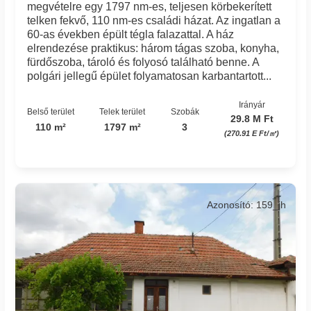
megvételre egy 1797 nm-es, teljesen körbekerített
telken fekvő, 110 nm-es családi házat. Az ingatlan a
60-as években épült tégla falazattal. A ház
elrendezése praktikus: három tágas szoba, konyha,
fürdőszoba, tároló és folyosó található benne. A
polgári jellegű épület folyamatosan karbantartott...
Irányár
Belső terület
Telek terület
Szobák
29.8 M Ft
110 m²
1797 m²
3
(270.91 E Ft/㎡)
Azonosító: 159_jh