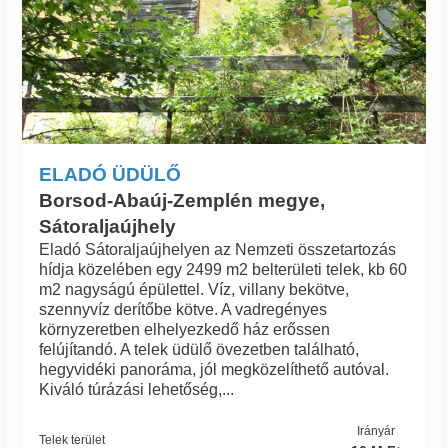
ELADÓ ÜDÜLŐ
Borsod-Abaúj-Zemplén megye,
Sátoraljaújhely
Eladó Sátoraljaújhelyen az Nemzeti összetartozás
hídja közelében egy 2499 m2 belterületi telek, kb 60
m2 nagyságú épülettel. Víz, villany bekötve,
szennyvíz derítőbe kötve. A vadregényes
környzeretben elhelyezkedő ház erőssen
felújítandó. A telek üdülő övezetben található,
hegyvidéki panoráma, jól megközelíthető autóval.
Kiváló túrázási lehetőség,...
Irányár
Telek terület