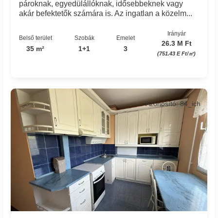
pároknak, egyedülállóknak, idősebbeknek vagy
akár befektetők számára is. Az ingatlan a közelm...
Irányár
Belső terület
Szobák
Emelet
26.3 M Ft
35 m²
1+1
3
(751.43 E Ft/㎡)
Azonosító: 84_ich