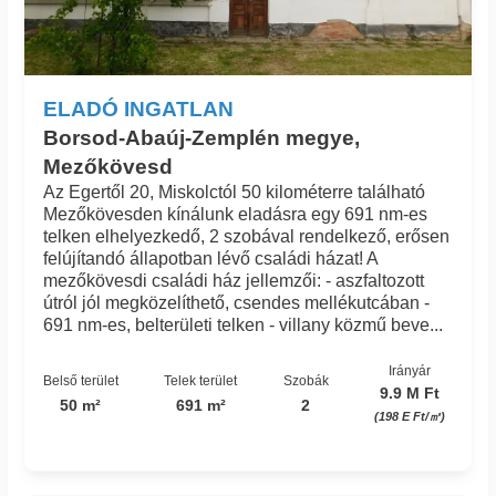
ELADÓ INGATLAN
Borsod-Abaúj-Zemplén megye,
Mezőkövesd
Az Egertől 20, Miskolctól 50 kilométerre található
Mezőkövesden kínálunk eladásra egy 691 nm-es
telken elhelyezkedő, 2 szobával rendelkező, erősen
felújítandó állapotban lévő családi házat! A
mezőkövesdi családi ház jellemzői: - aszfaltozott
útról jól megközelíthető, csendes mellékutcában -
691 nm-es, belterületi telken - villany közmű beve...
Irányár
Belső terület
Telek terület
Szobák
9.9 M Ft
50 m²
691 m²
2
(198 E Ft/㎡)