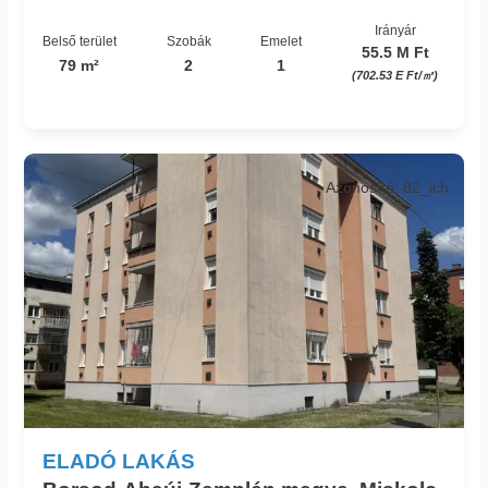
Irányár
Belső terület
Szobák
Emelet
55.5 M Ft
79 m²
2
1
(702.53 E Ft/㎡)
Azonosító: 82_ich
ELADÓ LAKÁS