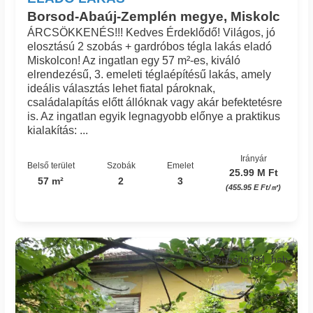
Borsod-Abaúj-Zemplén megye, Miskolc
ÁRCSÖKKENÉS!!! Kedves Érdeklődő! Világos, jó
elosztású 2 szobás + gardróbos tégla lakás eladó
Miskolcon! Az ingatlan egy 57 m²-es, kiváló
elrendezésű, 3. emeleti téglaépítésű lakás, amely
ideális választás lehet fiatal pároknak,
családalapítás előtt állóknak vagy akár befektetésre
is. Az ingatlan egyik legnagyobb előnye a praktikus
kialakítás: ...
Irányár
Belső terület
Szobák
Emelet
25.99 M Ft
57 m²
2
3
(455.95 E Ft/㎡)
Azonosító: 84_hah