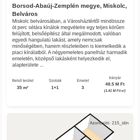
Borsod-Abaúj-Zemplén megye, Miskolc,
Belváros
Miskolc belvárosában, a Városháztértől mindössze
öt perc sétára kínálok megvételre egy teljes körűen
felújított, belsőépítész által megálmodott, valóban
egyedi hangulatú lakást, amely nemcsak
minőségében, hanem részleteiben is kiemelkedik a
piaci kínálatból. A négyemeletes panelház harmadik
emeletén, középső lakásként helyezkedik el,
alapterülete ...
Irányár
Belső terület
Szobák
Emelet
49.5 M Ft
35 m²
1+1
3
(1.41 M Ft/㎡)
Azonosító: 215_idin