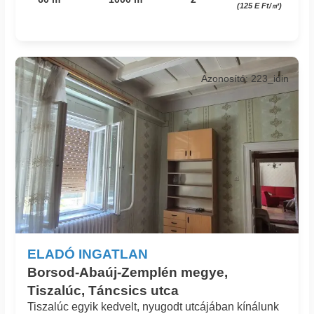
(125 E Ft/㎡)
Azonosító: 223_idin
ELADÓ INGATLAN
Borsod-Abaúj-Zemplén megye,
Tiszalúc, Táncsics utca
Tiszalúc egyik kedvelt, nyugodt utcájában kínálunk