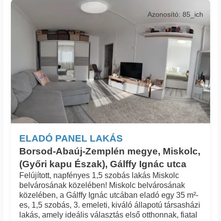
Azonosító: 85_ich
ELADÓ PANEL LAKÁS
Borsod-Abaúj-Zemplén megye, Miskolc,
(Győri kapu Észak), Gálffy Ignác utca
Felújított, napfényes 1,5 szobás lakás Miskolc
belvárosának közelében! Miskolc belvárosának
közelében, a Gálffy Ignác utcában eladó egy 35 m²-
es, 1,5 szobás, 3. emeleti, kiváló állapotú társasházi
lakás, amely ideális választás első otthonnak, fiatal