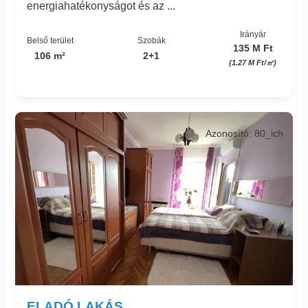
energiahatékonyságot és az ...
Irányár
Belső terület
Szobák
135 M Ft
106 m²
2+1
(1.27 M Ft/㎡)
Azonosító: 80_ich
ELADÓ LAKÁS