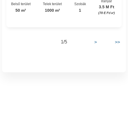
Irányár
Belső terület
Telek terület
Szobák
3.5 M Ft
50 m²
1000 m²
1
(70 E Ft/㎡)
1/5
>
>>