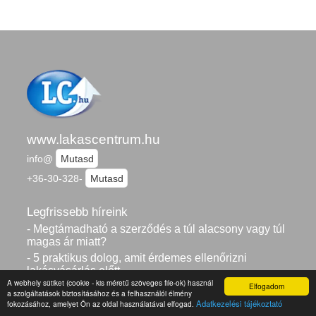
www.lakascentrum.hu
info@
Mutasd
+36-30-328-
Mutasd
Legfrissebb híreink
- Megtámadható a szerződés a túl alacsony vagy túl
magas ár miatt?
- 5 praktikus dolog, amit érdemes ellenőrizni
lakásvásárlás előtt
A webhely sütiket (cookie - kis méretű szöveges file-ok) használ
Elfogadom
- Melyek a társasházi közös tulajdon
a szolgáltatások biztosításához és a felhasználói élmény
értékesítésének új szabályai?
Adatkezelési tájékoztató
fokozásához, amelyet Ön az oldal használatával elfogad.