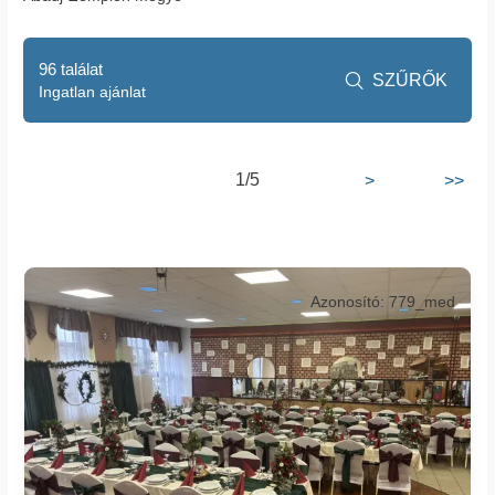
96 találat
SZŰRŐK

Ingatlan ajánlat
1/5
>
>>
Azonosító: 779_med