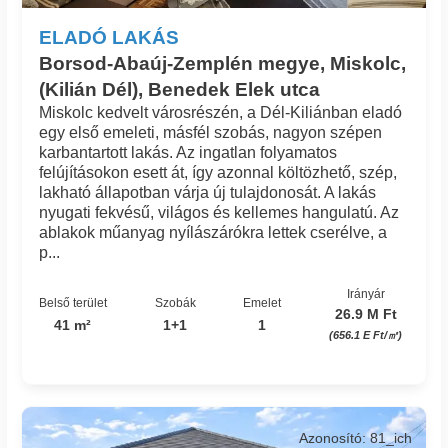
ELADÓ LAKÁS
Borsod-Abaúj-Zemplén megye, Miskolc,
(Kilián Dél), Benedek Elek utca
Miskolc kedvelt városrészén, a Dél-Kiliánban eladó
egy első emeleti, másfél szobás, nagyon szépen
karbantartott lakás. Az ingatlan folyamatos
felújításokon esett át, így azonnal költözhető, szép,
lakható állapotban várja új tulajdonosát. A lakás
nyugati fekvésű, világos és kellemes hangulatú. Az
ablakok műanyag nyílászárókra lettek cserélve, a
p...
Irányár
Belső terület
Szobák
Emelet
26.9 M Ft
41 m²
1+1
1
(656.1 E Ft/㎡)
Azonosító: 81_ich