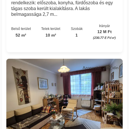
rendelkezik: előszoba, konyha, fürdőszoba és egy
tágas szoba került kialakításra. A lakás
belmagassága 2,7 m...
Irányár
Belső terület
Telek terület
Szobák
12 M Ft
52 m²
10 m²
1
(230.77 E Ft/㎡)
Azonosító: 222_idin