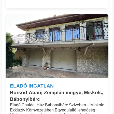
Azonosító: 77_ich
ELADÓ INGATLAN
Borsod-Abaúj-Zemplén megye, Miskolc,
Bábonyibérc
Eladó Családi Ház Babonyibérc Szívében – Miskolc
Exkluzív Környezetében Egyedülálló lehetőség