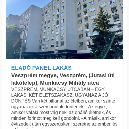
ELADÓ PANEL LAKÁS
Veszprém megye, Veszprém, (Jutasi úti
lakótelep), Munkácsy Mihály utca
VESZPRÉM, MUNKÁCSY UTCÁBAN – EGY
LAKÁS, KÉT ÉLETSZAKASZ, UGYANAZ A JÓ
DÖNTÉS Van két pillanat az életben, amikor szinte
ugyanazok a szempontok döntenek. - Az egyik,
amikor valaki most vág neki az önálló életnek, és
minden forintot meg kell gondolni. - A másik, amikor
évtizedek után egyszerűsíteni szeretne az ember, és