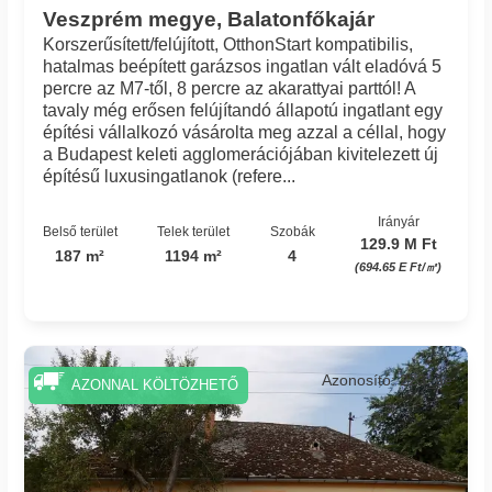
Veszprém megye, Balatonfőkajár
Korszerűsített/felújított, OtthonStart kompatibilis,
hatalmas beépített garázsos ingatlan vált eladóvá 5
percre az M7-től, 8 percre az akarattyai parttól! A
tavaly még erősen felújítandó állapotú ingatlant egy
építési vállalkozó vásárolta meg azzal a céllal, hogy
a Budapest keleti agglomerációjában kivitelezett új
építésű luxusingatlanok (refere...
Irányár
Belső terület
Telek terület
Szobák
129.9 M Ft
187 m²
1194 m²
4
(694.65 E Ft/㎡)
Azonosító: 223_ae
AZONNAL KÖLTÖZHETŐ