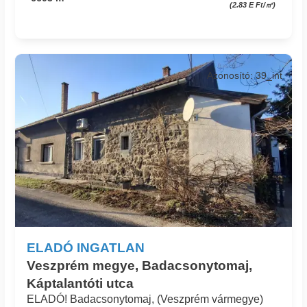
(2.83 E Ft/㎡)
Azonosító: 39_int
ELADÓ INGATLAN
Veszprém megye, Badacsonytomaj,
Káptalantóti utca
ELADÓ! Badacsonytomaj, (Veszprém vármegye)