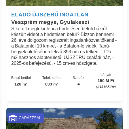
ELADÓ ÚJSZERŰ INGATLAN
Veszprém megye, Gyulakeszi
Sikerült megtekinteni a hirdetésen belüli házról
készült videót a hirdetésen belül? Bízzon bennem!
26. éve dolgozom regisztrált ingatlanközvetítőként! -
a Balatontól 10 km-re, - a Balaton-felvidéki Tanú-
hegyek ölelésében fekvő 893 nm-es telken, - 115
m2 hasznos alapterületű, ÚJSZERŰ családi ház, -
2025-ös befejezésű, - 15 cm-es hőszigete...
Irányár
Belső terület
Telek terület
Szobák
150 M Ft
126 m²
893 m²
4
(1.19 M Ft/㎡)
Azonosító: 216_ae
GARÁZZSAL