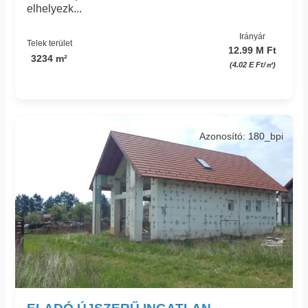
elhelyezk...
Irányár
Telek terület
12.99 M Ft
3234 m²
(4.02 E Ft/㎡)
Azonosító: 180_bpi