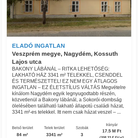
ELADÓ INGATLAN
Veszprém megye, Nagydém, Kossuth
Lajos utca
BAKONY LÁBÁNÁL – RITKA LEHETŐSÉG:
LAKHATÓ HÁZ 3341 m² TELEKKEL, CSENDDEL
ÉS TERMÉSZETTEL! EZ NEM EGY ÁTLAGOS
INGATLAN – EZ ÉLETSTÍLUS VÁLTÁS Megvételre
kínálom Nagydém egyik legnyugodtabb részén,
közvetlenül a Bakony lábánál, a Sokorói-dombság
ölelésében található lakható állapotú családi házat,
3341 m²-es telekkel. Itt nem csak házat veszel – ...
Irányár
Belső terület
Telek terület
Szobák
17.5 M Ft
84 m²
3341 m²
3
(208.33 E Ft/㎡)