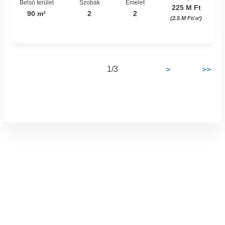
Belső terület
Szobák
Emelet
225 M Ft
90 m²
2
2
(2.5 M Ft/㎡)
1/3
>
>>