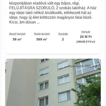
központjában eladóvá vált egy bájos, régi,
FELÚJÍTÁSRA SZORULÓ, 2 szobás lakóház. A ház
egy ideje lakó nélkül árválkodik, elérkezett hát az
ideje, hogy új élet költözzön magányos falai közé.
Kicsi, ám dúsan ...
Irányár
Belső terület
Telek terület
Szobák
20 M Ft
58 m²
569 m²
2
(344.83 E Ft/㎡)
Azonosító: 203_agr