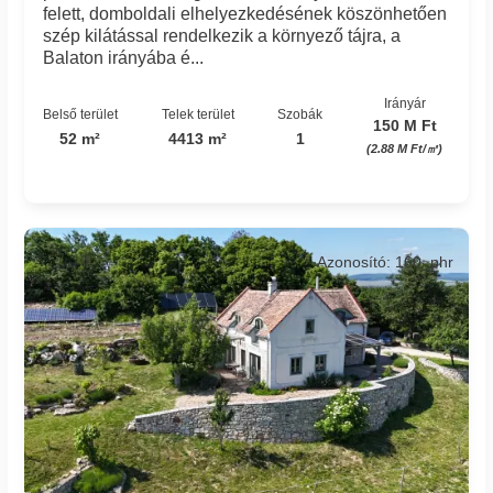
felett, domboldali elhelyezkedésének köszönhetően
szép kilátással rendelkezik a környező tájra, a
Balaton irányába é...
Irányár
Belső terület
Telek terület
Szobák
150 M Ft
52 m²
4413 m²
1
(2.88 M Ft/㎡)
Azonosító: 160_phr