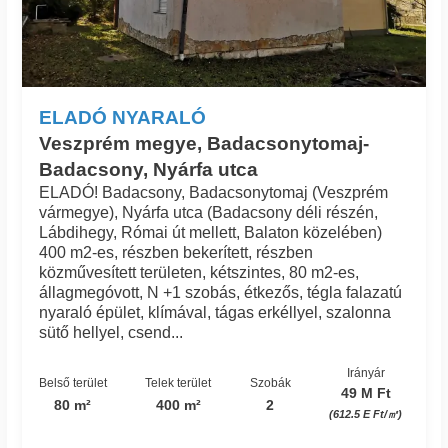
ELADÓ NYARALÓ
Veszprém megye, Badacsonytomaj-
Badacsony, Nyárfa utca
ELADÓ! Badacsony, Badacsonytomaj (Veszprém
vármegye), Nyárfa utca (Badacsony déli részén,
Lábdihegy, Római út mellett, Balaton közelében)
400 m2-es, részben bekerített, részben
közművesített területen, kétszintes, 80 m2-es,
állagmegóvott, N +1 szobás, étkezős, tégla falazatú
nyaraló épület, klímával, tágas erkéllyel, szalonna
sütő hellyel, csend...
Irányár
Belső terület
Telek terület
Szobák
49 M Ft
80 m²
400 m²
2
(612.5 E Ft/㎡)