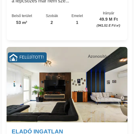
a lépcsőzés már nem sze...
Irányár
Belső terület
Szobák
Emelet
49.9 M Ft
53 m²
2
1
(941.51 E Ft/㎡)
Azonosító: 10_bak
FELÚJÍTOTT!
ELADÓ INGATLAN