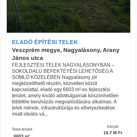
ELADÓ ÉPÍTÉSI TELEK
Veszprém megye, Nagyalásony, Arany
János utca
FEJLESZTÉSI TELEK NAGYALÁSONYBAN –
SOKOLDALÚ BEFEKTETÉSI LEHETŐSÉG A
SOMLÓ KÖZELÉBEN Nagyalásony jól
megközelíthető részén, közvetlen közút
kapcsolattal, eladó egy 6603 m²-es fejlesztési
terület, amely kiváló adottságainak köszönhetően
többféle beruházás megvalósítására alkalmas. A
telek mérete, infrastruktúrája és elhelyezkedése
miatt ideális vá...
Irányár
Telek terület
18.7 M Ft
6603 m²