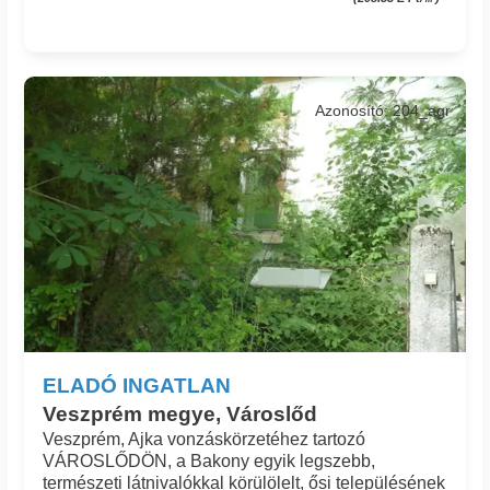
Azonosító: 204_agr
ELADÓ INGATLAN
Veszprém megye, Városlőd
Veszprém, Ajka vonzáskörzetéhez tartozó
VÁROSLŐDÖN, a Bakony egyik legszebb,
természeti látnivalókkal körülölelt, ősi településének