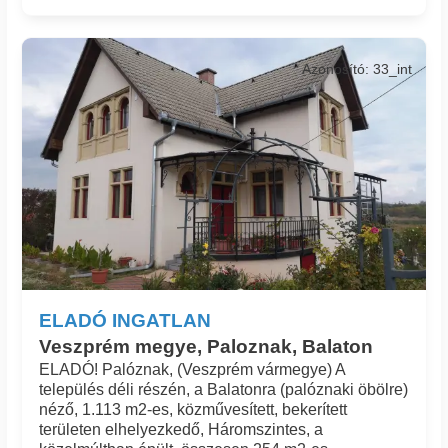
Azonosító: 33_int
ELADÓ INGATLAN
Veszprém megye, Paloznak, Balaton
ELADÓ! Palóznak, (Veszprém vármegye) A
település déli részén, a Balatonra (palóznaki öbölre)
néző, 1.113 m2-es, közművesített, bekerített
területen elhelyezkedő, Háromszintes, a