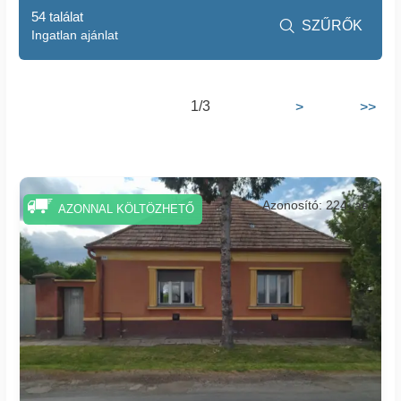
54 találat
SZŰRŐK

Ingatlan ajánlat
1/3
>
>>
Azonosító: 224_ae
AZONNAL KÖLTÖZHETŐ