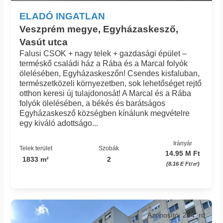
ELADÓ INGATLAN
Veszprém megye, Egyházaskesző,
Vasút utca
Falusi CSOK + nagy telek + gazdasági épület –
terméskő családi ház a Rába és a Marcal folyók
ölelésében, Egyházaskeszőn! Csendes kisfaluban,
természetközeli környezetben, sok lehetőséget rejtő
otthon keresi új tulajdonosát! A Marcal és a Rába
folyók ölelésében, a békés és barátságos
Egyházaskesző községben kínálunk megvételre
egy kiváló adottságo...
Irányár
Telek terület
Szobák
14.95 M Ft
1833 m²
2
(8.16 E Ft/㎡)
Azonosító: 244_rd