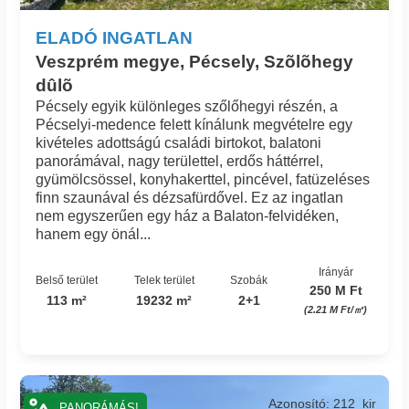
ELADÓ INGATLAN
Veszprém megye, Pécsely, Szõlõhegy
dûlõ
Pécsely egyik különleges szőlőhegyi részén, a
Pécselyi-medence felett kínálunk megvételre egy
kivételes adottságú családi birtokot, balatoni
panorámával, nagy területtel, erdős háttérrel,
gyümölcsössel, konyhakerttel, pincével, fatüzeléses
finn szaunával és dézsafürdővel. Ez az ingatlan
nem egyszerűen egy ház a Balaton-felvidéken,
hanem egy önál...
Irányár
Belső terület
Telek terület
Szobák
250 M Ft
113 m²
19232 m²
2+1
(2.21 M Ft/㎡)
Azonosító: 212_kir
PANORÁMÁS!