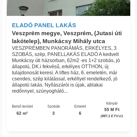
ELADÓ PANEL LAKÁS
Veszprém megye, Veszprém, (Jutasi úti
lakótelep), Munkácsy Mihály utca
VESZPRÉMBEN PANORÁMÁS, ERKÉLYES, 3
SZOBÁS, szép, PANELLAKÁS ELADÓ A kedvelt
Munkácsy úti házsorban, 62m2 -es 1+2 szobás, jó
állapotú, DK.i fekvésű, erkélyes OTTHON, új
tulajdonosát keresi. A liftes ház, 6. emeletén, már
csendes, szép kilátással, erkéllyel rendelkező, jó
állapotú lakás. Nyílászárói is újak, ablakai
redőnnyel, szúnyogháló...
Irányár
Belső terület
Szobák
Emelet
55 M Ft
62 m²
3
6
(887.1 E Ft/㎡)