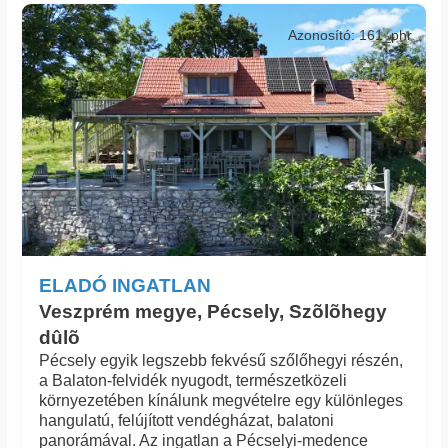
Azonosító: 161_phr
ELADÓ INGATLAN
Veszprém megye, Pécsely, Szõlõhegy
dûlõ
Pécsely egyik legszebb fekvésű szőlőhegyi részén,
a Balaton-felvidék nyugodt, természetközeli
környezetében kínálunk megvételre egy különleges
hangulatú, felújított vendégházat, balatoni
panorámával. Az ingatlan a Pécselyi-medence