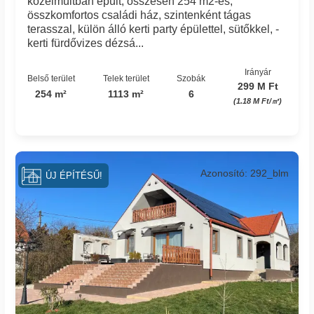
közelmúltban épült, összesen 254 m2-es,
összkomfortos családi ház, szintenként tágas
terasszal, külön álló kerti party épülettel, sütőkkel, -
kerti fürdővizes dézsá...
Irányár
Belső terület
Telek terület
Szobák
299 M Ft
254 m²
1113 m²
6
(1.18 M Ft/㎡)
Azonosító: 292_blm
ÚJ ÉPÍTÉSŰ!