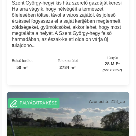
Szent György-hegyi kis ház szerető gazdáját keresi
Ha arra vágyik, hogy hétvégéit a természet
ölelésében töltse, távol a város zajától, és jóleső
érzéssel fogyassza el a saját kertjében megtermelt
zöldségeket, gyümölcsöket, akkor lehet, hogy most
megtalálta a helyét. A Szent György-hegy felső
harmadában, az észak-keleti oldalon várja új
tulajdono...
Irányár
Belső terület
Telek terület
28 M Ft
50 m²
2784 m²
(560 E Ft/㎡)
Azonosító: 218_ae
PÁLYÁZATRA KÉSZ