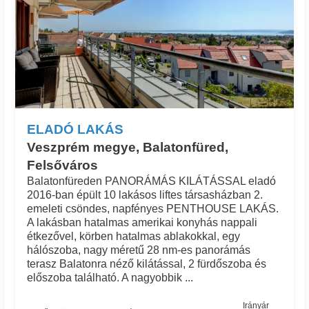
ELADÓ LAKÁS
Veszprém megye, Balatonfüred,
Felsőváros
Balatonfüreden PANORÁMÁS KILÁTÁSSAL eladó
2016-ban épült 10 lakásos liftes társasházban 2.
emeleti csöndes, napfényes PENTHOUSE LAKÁS.
A lakásban hatalmas amerikai konyhás nappali
étkezővel, körben hatalmas ablakokkal, egy
hálószoba, nagy méretű 28 nm-es panorámás
terasz Balatonra néző kilátással, 2 fürdőszoba és
előszoba található. A nagyobbik ...
Irányár