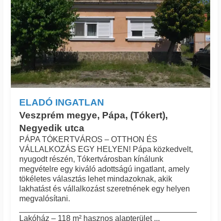
ELADÓ INGATLAN
Veszprém megye, Pápa, (Tókert),
Negyedik utca
PÁPA TÓKERTVÁROS – OTTHON ÉS
VÁLLALKOZÁS EGY HELYEN! Pápa közkedvelt,
nyugodt részén, Tókertvárosban kínálunk
megvételre egy kiváló adottságú ingatlant, amely
tökéletes választás lehet mindazoknak, akik
lakhatást és vállalkozást szeretnének egy helyen
megvalósítani.
________________________________________
Lakóház – 118 m² hasznos alapterület ...