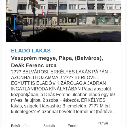
ELADÓ LAKÁS
Veszprém megye, Pápa, (Belváros),
Deák Ferenc utca
???? BELVÁROSI, ERKÉLYES LAKÁS PÁPÁN –
AZONNALI HOZAMMAL! ???? BÉRLŐVEL
EGYÜTT IS ELADÓ // KIZÁRÓLAG A JADRAN
INGATLANIRODA KÍNÁLATÁBAN Pápa abszolút
központjában, a Deák Ferenc utcában eladó egy 69
m²-es, felújított, 2 szoba + étkezős, ERKÉLYES
lakás, szigetelt társasház 3. emeletén. ???? Miért
különleges? ✔ azonnal bevételt termelhet (bérlőve...
Irányár
Belső terület
Szobák
Emelet