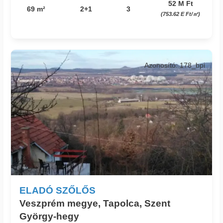
52 M Ft
69 m²
2+1
3
(753.62 E Ft/㎡)
Azonosító: 178_bpi
ELADÓ SZŐLŐS
Veszprém megye, Tapolca, Szent
György-hegy