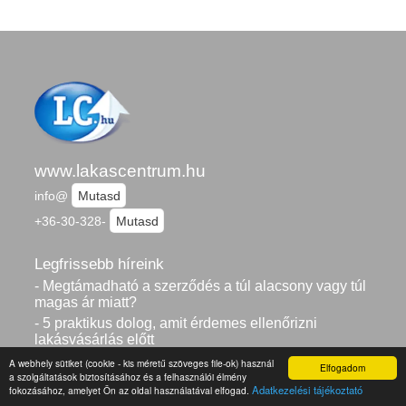
www.lakascentrum.hu
info@
Mutasd
+36-30-328-
Mutasd
Legfrissebb híreink
- Megtámadható a szerződés a túl alacsony vagy túl
magas ár miatt?
- 5 praktikus dolog, amit érdemes ellenőrizni
lakásvásárlás előtt
- Melyek a társasházi közös tulajdon
A webhely sütiket (cookie - kis méretű szöveges file-ok) használ
Elfogadom
értékesítésének új szabályai?
a szolgáltatások biztosításához és a felhasználói élmény
Adatkezelési tájékoztató
fokozásához, amelyet Ön az oldal használatával elfogad.
- Ki hozza és ki fizeti az ügyvédet