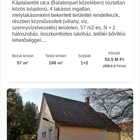
Káptalantóti utca (Balatonpart közelében) osztatlan
közös tulajdonú, 4 lakásos ingatlan,
melylakásonként bekerített területtel rendelkezik,
részben közművesített (villany, víz,
szennyvízelvezetés) területen, 57 m2-es, N + 2
hálószobás, összkomfortos lakóház, tetőtér bővítési
lehetőséggel....
Irányár
Belső terület
Telek terület
Szobák
53.5 M Ft
57 m²
100 m²
1+2
(938.6 E Ft/㎡)
Azonosító: 38_int