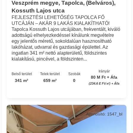
Veszprém megye, Tapolca, (Belváros),
Kossuth Lajos utca
FEJLESZTÉSI LEHETŐSÉG TAPOLCA FŐ
UTCÁJÁN – AKÁR 9 LAKÁS KIALAKÍTHATÓ!
Tapolca Kossuth Lajos utcájában, frekventált, kiváló
adottságú elhelyezkedéssel kínálunk megvételre
egy jelentős méretű, sokoldalúan hasznosítható
lakóházat, udvarral és gazdasági épülettel. Az
ingatlan 341 m² nettó alapterületű, földszintes
kialakítású, pincével, a földszinten...
Irányár
Belső terület
Telek terület
Szobák
80 M Ft + Áfa
341 m²
659 m²
0
(234.6 E Ft/㎡) + Áfa
Azonosító: 1547_bl