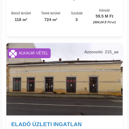
Irányár
Belső terület
Telek terület
Szobák
59.5 M Ft
118 m²
724 m²
3
(504.24 E Ft/㎡)
Azonosító: 215_ae
ALKALMI VÉTEL
ELADÓ ÜZLETI INGATLAN