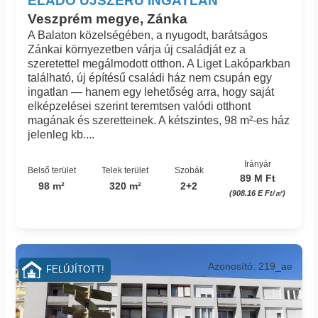
ELADÓ ÚJSZERŰ INGATLAN
Veszprém megye, Zánka
A Balaton közelségében, a nyugodt, barátságos
Zánkai környezetben várja új családját ez a
szeretettel megálmodott otthon. A Liget Lakóparkban
található, új építésű családi ház nem csupán egy
ingatlan — hanem egy lehetőség arra, hogy saját
elképzelései szerint teremtsen valódi otthont
magának és szeretteinek. A kétszintes, 98 m²-es ház
jelenleg kb....
Irányár
Belső terület
Telek terület
Szobák
89 M Ft
98 m²
320 m²
2+2
(908.16 E Ft/㎡)
Azonosító: 219_ae
FELÚJÍTOTT!