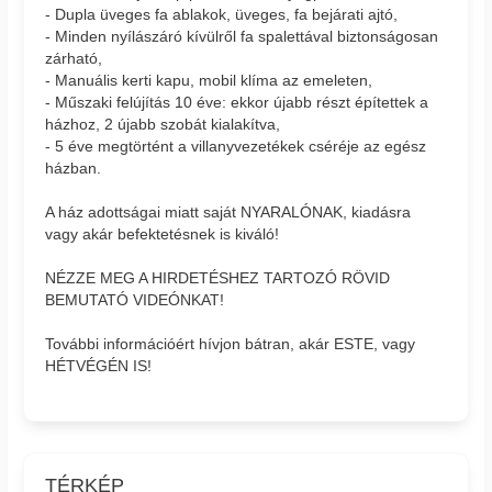
- Dupla üveges fa ablakok, üveges, fa bejárati ajtó,
- Minden nyílászáró kívülről fa spalettával biztonságosan
zárható,
- Manuális kerti kapu, mobil klíma az emeleten,
- Műszaki felújítás 10 éve: ekkor újabb részt építettek a
házhoz, 2 újabb szobát kialakítva,
- 5 éve megtörtént a villanyvezetékek cséréje az egész
házban.
A ház adottságai miatt saját NYARALÓNAK, kiadásra
vagy akár befektetésnek is kiváló!
NÉZZE MEG A HIRDETÉSHEZ TARTOZÓ RÖVID
BEMUTATÓ VIDEÓNKAT!
További információért hívjon bátran, akár ESTE, vagy
HÉTVÉGÉN IS!
TÉRKÉP