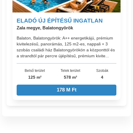
ELADÓ ÚJ ÉPÍTÉSŰ INGATLAN
Zala megye, Balatongyörök
Balaton, Balatongyörök: A++ energetikájú, prémium
kivitelezésű, panorámás, 125 m2-es, nappali + 3
szobás családi ház Balatongyörökön a központtól és
a strandtól pár percre újépítésű, prémium kivite...
Belső terület
Telek terület
Szobák
125 m²
578 m²
4
178 M Ft