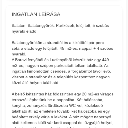
INGATLAN LEÍRÁSA
Balaton, Balatongyörök: Partközeli, felújított, 5 szobás
nyaraló eladó
Balatongyörökön a strandtól és a kikötőtől pár perc
sétára eladó egy felújított, 45 m2-es, nappali + 4 szobás
nyaraló.
A Borovi fenyőből és Lucfenyőből készült ház egy 449
m2-es, nagyon szépen parkosított telken található. Az
ingatlan kimondottan csendes, a forgalomtól távol lévő,
viszont a strandhoz és a település központhoz nagyon
közel álló helyen található.
A belső kétszintes ház földszintjén egy 20 m2-es virágos
teraszról léphetünk be a nappaliba. Két hálószoba,
konyha, zuhanyzós fürdőszoba WC-vel, közlekedő
található itt, az emeleten további két hálószoba és egy
beépített erkély várja a lakókat. A ház mögött napernyő
alatt kellemes kiülő vár kerti csappal és tűzgyújtó hellyel,