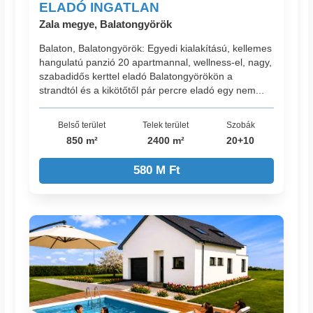
ELADÓ INGATLAN
Zala megye, Balatongyörök
Balaton, Balatongyörök: Egyedi kialakítású, kellemes
hangulatú panzió 20 apartmannal, wellness-el, nagy,
szabadidős kerttel eladó Balatongyörökön a
strandtól és a kikötőtől pár percre eladó egy nem...
Belső terület
Telek terület
Szobák
850 m²
2400 m²
20+10
580 M Ft