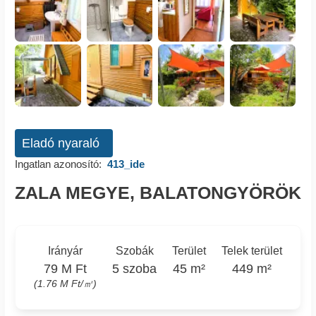
Eladó nyaraló
Ingatlan azonosító:
413_ide
ZALA MEGYE, BALATONGYÖRÖK
Irányár
Szobák
Terület
Telek terület
79 M Ft
5 szoba
45 m²
449 m²
(1.76 M Ft/㎡)