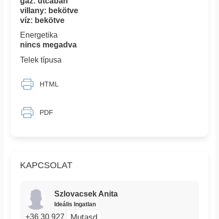
gáz: utcában
villany: bekötve
víz: bekötve
Energetika
nincs megadva
Telek típusa
HTML
PDF
KAPCSOLAT
Szlovacsek Anita
Ideális Ingatlan
Mutasd
+36 30 927