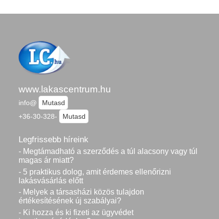
www.lakascentrum.hu
info@
Mutasd
+36-30-328-
Mutasd
Legfrissebb híreink
- Megtámadható a szerződés a túl alacsony vagy túl
magas ár miatt?
- 5 praktikus dolog, amit érdemes ellenőrizni
lakásvásárlás előtt
- Melyek a társasházi közös tulajdon
értékesítésének új szabályai?
- Ki hozza és ki fizeti az ügyvédet