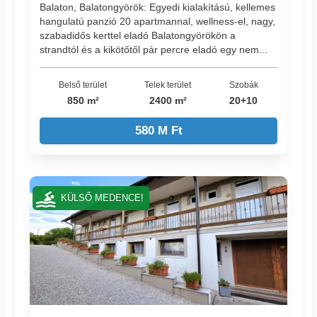
Balaton, Balatongyörök: Egyedi kialakítású, kellemes
hangulatú panzió 20 apartmannal, wellness-el, nagy,
szabadidős kerttel eladó Balatongyörökön a
strandtól és a kikötőtől pár percre eladó egy nem...
Belső terület
Telek terület
Szobák
850 m²
2400 m²
20+10
580 M Ft
KÜLSŐ MEDENCE!