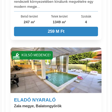
rendezett környezetében kínálunk megvételre egy
modern megje...
Belső terület
Telek terület
Szobák
247 m²
1349 m²
4
259 M Ft
KÜLSŐ MEDENCE!
ELADÓ NYARALÓ
Zala megye, Balatongyörök