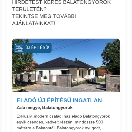
HIRDETÉST KERES BALATONGYÖRÖK
TERÜLETÉN?
TEKINTSE MEG TOVÁBBI
AJÁNLATAINKAT!
ÚJ ÉPÍTÉSŰ!
ELADÓ ÚJ ÉPÍTÉSŰ INGATLAN
Zala megye, Balatongyörök
Exkluzív, modern családi ház eladó Balatongyörök
egyik csendes, kedvelt részén, mindössze 500
méterre a Balatontól. Balatongyörök nyugodt,