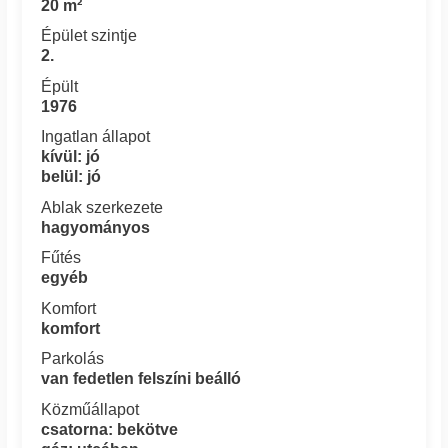
20 m²
Épület szintje
2.
Épült
1976
Ingatlan állapot
kívül: jó
belül: jó
Ablak szerkezete
hagyományos
Fűtés
egyéb
Komfort
komfort
Parkolás
van fedetlen felszíni beálló
Közműállapot
csatorna: bekötve