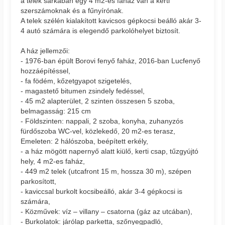
a telek sarkában egy 4 m2-es faház van a kerti
szerszámoknak és a fűnyírónak.
A telek szélén kialakított kavicsos gépkocsi beálló akár 3-
4 autó számára is elegendő parkolóhelyet biztosít.
A ház jellemzői:
- 1976-ban épült Borovi fenyő faház, 2016-ban Lucfenyő
hozzáépítéssel,
- fa födém, kőzetgyapot szigetelés,
- magastető bitumen zsindely fedéssel,
- 45 m2 alapterület, 2 szinten összesen 5 szoba,
belmagasság: 215 cm
- Földszinten: nappali, 2 szoba, konyha, zuhanyzós
fürdőszoba WC-vel, közlekedő, 20 m2-es terasz,
Emeleten: 2 hálószoba, beépített erkély,
- a ház mögött napernyő alatt kiülő, kerti csap, tűzgyújtó
hely, 4 m2-es faház,
- 449 m2 telek (utcafront 15 m, hossza 30 m), szépen
parkosított,
- kaviccsal burkolt kocsibeálló, akár 3-4 gépkocsi is
számára,
- Közművek: víz – villany – csatorna (gáz az utcában),
- Burkolatok: járólap parketta, szőnyegpadló,