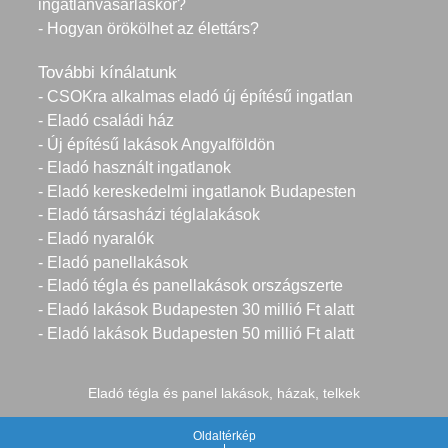
ingatlanvásárláskor?
- Hogyan örökölhet az élettárs?
További kínálatunk
- CSOKra alkalmas eladó új építésű ingatlan
- Eladó családi ház
- Új építésű lakások Angyalföldön
- Eladó használt ingatlanok
- Eladó kereskedelmi ingatlanok Budapesten
- Eladó társasházi téglalakások
- Eladó nyaralók
- Eladó panellakások
- Eladó tégla és panellakások országszerte
- Eladó lakások Budapesten 30 millió Ft alatt
- Eladó lakások Budapesten 50 millió Ft alatt
Eladó tégla és panel lakások, házak, telkek
Oldaltérkép