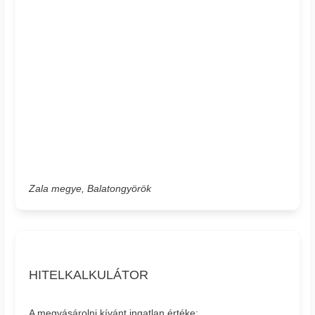
Zala megye, Balatongyörök
HITELKALKULÁTOR
A megvásárolni kívánt ingatlan értéke: