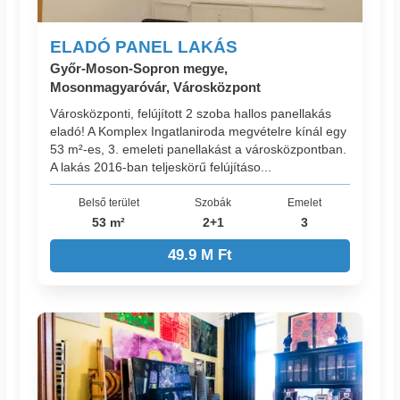
ELADÓ PANEL LAKÁS
Győr-Moson-Sopron megye,
Mosonmagyaróvár, Városközpont
Városközponti, felújított 2 szoba hallos panellakás
eladó! A Komplex Ingatlaniroda megvételre kínál egy
53 m²-es, 3. emeleti panellakást a városközpontban.
A lakás 2016-ban teljeskörű felújításo...
Belső terület
Szobák
Emelet
53 m²
2+1
3
49.9 M Ft