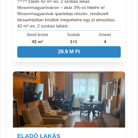
???? Eladó 42 m²-es, 2 szobás lakás
Mosonmagyaróváron – akár 3%-os hitelre is!
Mosonmagyaróvár ipartelepi részén, rendezett
társasházban kínálok megvételre egy jó elosztású,
42 m²-es, 2 szobás lakást...
Belső terület
Szobák
Emelet
42 m²
1+1
4
29.9 M Ft
ELADÓ LAKÁS