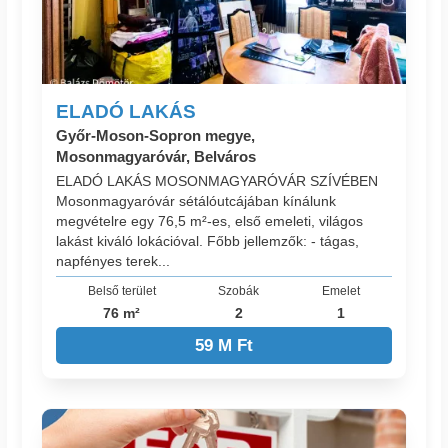
ELADÓ LAKÁS
Győr-Moson-Sopron megye,
Mosonmagyaróvár, Belváros
ELADÓ LAKÁS MOSONMAGYARÓVÁR SZÍVÉBEN
Mosonmagyaróvár sétálóutcájában kínálunk
megvételre egy 76,5 m²-es, első emeleti, világos
lakást kiváló lokációval. Főbb jellemzők: - tágas,
napfényes terek...
Belső terület
Szobák
Emelet
76 m²
2
1
59 M Ft