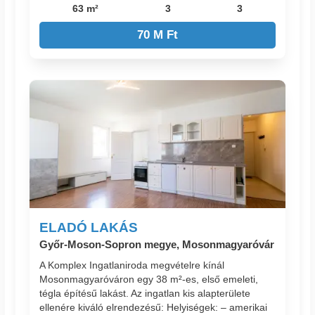
63 m²
3
3
70 M Ft
ELADÓ LAKÁS
Győr-Moson-Sopron megye, Mosonmagyaróvár
A Komplex Ingatlaniroda megvételre kínál
Mosonmagyaróváron egy 38 m²-es, első emeleti,
tégla építésű lakást. Az ingatlan kis alapterülete
ellenére kiváló elrendezésű: Helyiségek: – amerikai