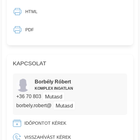
HTML
PDF
KAPCSOLAT
Borbély Róbert
KOMPLEX INGATLAN
Mutasd
+36 70 803
Mutasd
borbely.robert@
IDŐPONTOT KÉREK
VISSZAHÍVÁST KÉREK