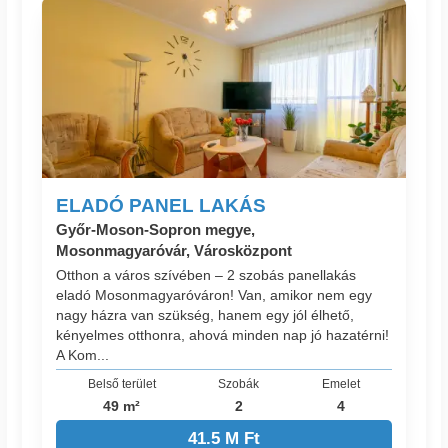
ELADÓ PANEL LAKÁS
Győr-Moson-Sopron megye,
Mosonmagyaróvár, Városközpont
Otthon a város szívében – 2 szobás panellakás
eladó Mosonmagyaróváron! Van, amikor nem egy
nagy házra van szükség, hanem egy jól élhető,
kényelmes otthonra, ahová minden nap jó hazatérni!
A Kom...
Belső terület
Szobák
Emelet
49 m²
2
4
41.5 M Ft