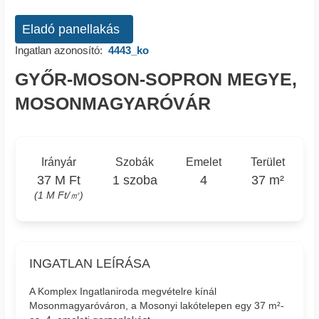
Eladó panellakás
Ingatlan azonosító:
4443_ko
GYŐR-MOSON-SOPRON MEGYE,
MOSONMAGYARÓVÁR
Irányár
Szobák
Emelet
Terület
37 M Ft
1 szoba
4
37 m²
(1 M Ft/㎡)
INGATLAN LEÍRÁSA
A Komplex Ingatlaniroda megvételre kínál
Mosonmagyaróváron, a Mosonyi lakótelepen egy 37 m²-