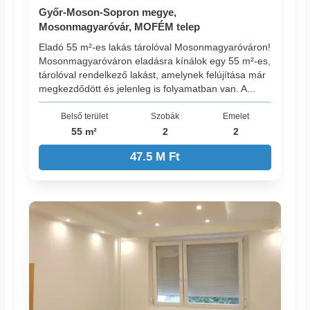
Győr-Moson-Sopron megye,
Mosonmagyaróvár, MOFÉM telep
Eladó 55 m²-es lakás tárolóval Mosonmagyaróváron!
Mosonmagyaróváron eladásra kínálok egy 55 m²-es,
tárolóval rendelkező lakást, amelynek felújítása már
megkezdődött és jelenleg is folyamatban van. A...
Belső terület
Szobák
Emelet
55 m²
2
2
47.5 M Ft