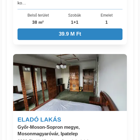
ko...
Belső terület
Szobák
Emelet
38 m²
1+1
1
39.9 M Ft
ELADÓ LAKÁS
Győr-Moson-Sopron megye,
Mosonmagyaróvár, Ipatelep