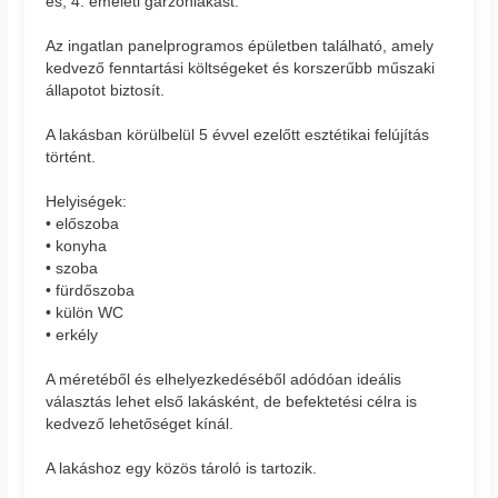
es, 4. emeleti garzonlakást.
Az ingatlan panelprogramos épületben található, amely
kedvező fenntartási költségeket és korszerűbb műszaki
állapotot biztosít.
A lakásban körülbelül 5 évvel ezelőtt esztétikai felújítás
történt.
Helyiségek:
• előszoba
• konyha
• szoba
• fürdőszoba
• külön WC
• erkély
A méretéből és elhelyezkedéséből adódóan ideális
választás lehet első lakásként, de befektetési célra is
kedvező lehetőséget kínál.
A lakáshoz egy közös tároló is tartozik.