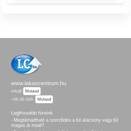
www.lakascentrum.hu
info@
Mutasd
+36-30-328-
Mutasd
Legfrissebb híreink
- Megtámadható a szerződés a túl alacsony vagy túl
magas ár miatt?