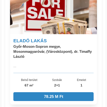
ELADÓ LAKÁS
Győr-Moson-Sopron megye,
Mosonmagyaróvár, (Városközpont), dr. Timaffy
László
...
Belső terület
Szobák
Emelet
67 m²
2+1
1
78.25 M Ft