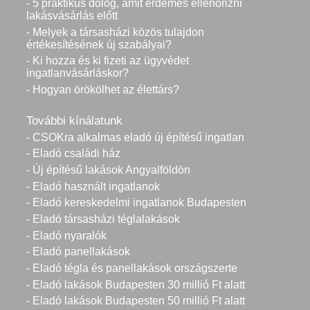
- 5 praktikus dolog, amit érdemes ellenőrizni
lakásvásárlás előtt
- Melyek a társasházi közös tulajdon
értékesítésének új szabályai?
- Ki hozza és ki fizeti az ügyvédet
ingatlanvásárláskor?
- Hogyan örökölhet az élettárs?
További kínálatunk
- CSOKra alkalmas eladó új építésű ingatlan
- Eladó családi ház
- Új építésű lakások Angyalföldön
- Eladó használt ingatlanok
- Eladó kereskedelmi ingatlanok Budapesten
- Eladó társasházi téglalakások
- Eladó nyaralók
- Eladó panellakások
- Eladó tégla és panellakások országszerte
- Eladó lakások Budapesten 30 millió Ft alatt
- Eladó lakások Budapesten 50 millió Ft alatt