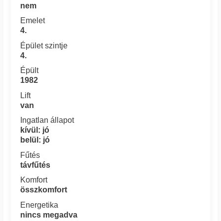
nem
Emelet
4.
Épület szintje
4.
Épült
1982
Lift
van
Ingatlan állapot
kívül: jó
belül: jó
Fűtés
távfűtés
Komfort
összkomfort
Energetika
nincs megadva