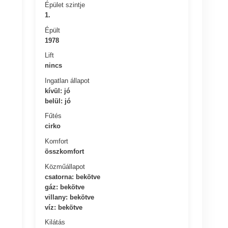
Épület szintje
1.
Épült
1978
Lift
nincs
Ingatlan állapot
kívül: jó
belül: jó
Fűtés
cirko
Komfort
összkomfort
Közműállapot
csatorna: bekötve
gáz: bekötve
villany: bekötve
víz: bekötve
Kilátás