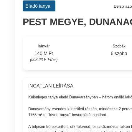
Eladó tanya
Belső azo
PEST MEGYE, DUNAN
Irányár
Szobák
140 M Ft
6 szoba
(903.23 E Ft/㎡)
INGATLAN LEÍRÁSA
Különleges tanya eladó Dunavarsányban – három önálló lakóé
Dunavarsány csendes külterületi részén, mindössze 2 percny
1765 m²-s, "kivett tanya" besorolású ingatlant.
A teljesen körbekerített, sík fekvésű, összközműves telken h