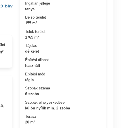
Ingatlan jellege
19_bhv
tanya
Belső terület
155 m²
Telek terület
1765 m²
ület
Tájolás
délkelet
m²
Építési állapot
használt
Építési mód
tégla
Szobák száma
6 szoba
Szobák elhelyezkedése
ző,
külön nyílik min. 2 szoba
Terasz
20 m²