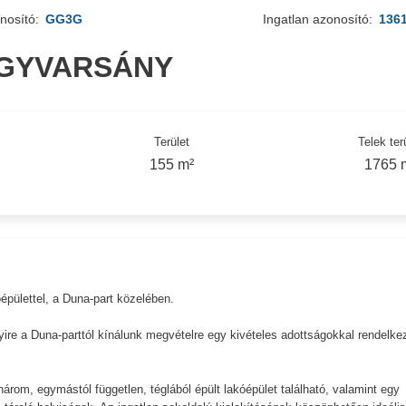
nosító:
GG3G
Ingatlan azonosító:
136
AGYVARSÁNY
Terület
Telek ter
155 m²
1765 
pülettel, a Duna-part közelében.
ire a Duna-parttól kínálunk megvételre egy kivételes adottságokkal rendelke
árom, egymástól független, téglából épült lakóépület található, valamint egy