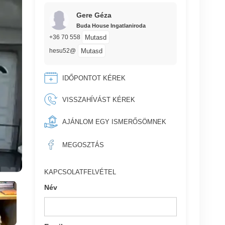
Gere Géza
Buda House Ingatlaniroda
Mutasd
+36 70 558
Mutasd
hesu52@
IDŐPONTOT KÉREK
VISSZAHÍVÁST KÉREK
AJÁNLOM EGY ISMERŐSÖMNEK
MEGOSZTÁS
KAPCSOLATFELVÉTEL
Név