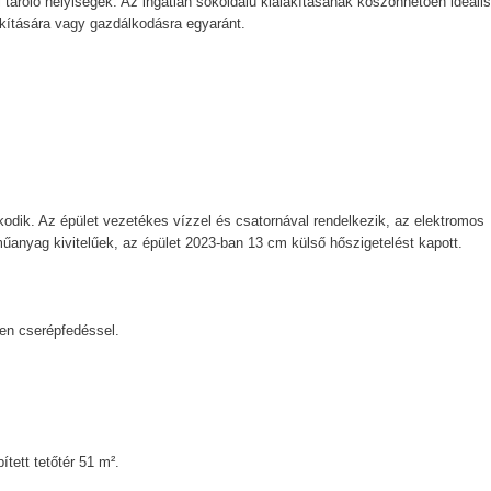
 tároló helyiségek. Az ingatlan sokoldalú kialakításának köszönhetően ideális
kítására vagy gazdálkodásra egyaránt.
skodik. Az épület vezetékes vízzel és csatornával rendelkezik, az elektromos
ű műanyag kivitelűek, az épület 2023-ban 13 cm külső hőszigetelést kapott.
ben cserépfedéssel.
ített tetőtér 51 m².