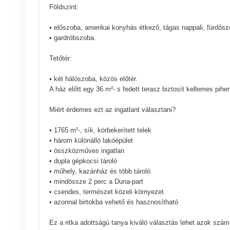
Földszint:
• előszoba, amerikai konyhás étkező, tágas nappali, fürdő
• gardróbszoba.
Tetőtér:
• két hálószoba, közös előtér.
A ház előtt egy 36 m²- s fedett terasz biztosít kellemes pih
Miért érdemes ezt az ingatlant választani?
• 1765 m²-, sík, körbekerített telek
• három különálló lakóépület
• összközműves ingatlan
• dupla gépkocsi tároló
• műhely, kazánház és több tároló
• mindössze 2 perc a Duna-part
• csendes, természet közeli környezet
• azonnal birtokba vehető és hasznosítható
Ez a ritka adottságú tanya kiváló választás lehet azok szá