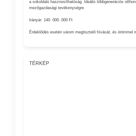
a sokoldalú hasznosíthatóság. Ideális többgenerációs otthonna
mezőgazdasági tevékenységre.
Irányár: 140. 000. 000 Ft
Érdeklődés esetén várom megtisztelő hívását, és örömmel m
TÉRKÉP