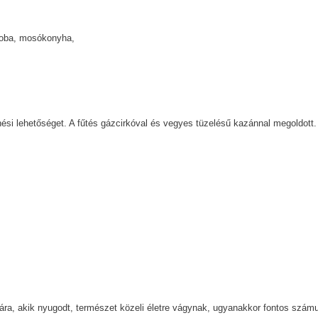
szoba, mosókonyha,
enési lehetőséget. A fűtés gázcirkóval és vegyes tüzelésű kazánnal megoldott.
mára, akik nyugodt, természet közeli életre vágynak, ugyanakkor fontos szám