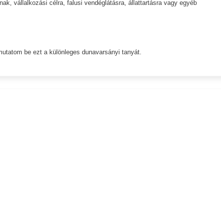
k, vállalkozási célra, falusi vendéglátásra, állattartásra vagy egyéb
utatom be ezt a különleges dunavarsányi tanyát.