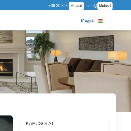
+36-30-328-
info@
Mutasd
Mutasd
Magyar
KAPCSOLAT