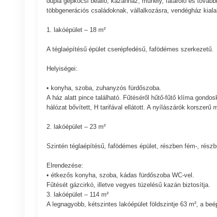
dupla gépkocsi beálló, kazánház, műhely, fatároló és további
többgenerációs családoknak, vállalkozásra, vendégház kiala
1. lakóépület – 18 m²
A téglaépítésű épület cserépfedésű, fafödémes szerkezetű.
Helyiségei:
• konyha, szoba, zuhanyzós fürdőszoba.
A ház alatt pince található. Fűtéséről hűtő-fűtő klíma gondo
hálózat bővített, H tarifával ellátott. A nyílászárók korszer
2. lakóépület – 23 m²
Szintén téglaépítésű, fafödémes épület, részben fém-, rész
Elrendezése:
• étkezős konyha, szoba, kádas fürdőszoba WC-vel.
Fűtését gázcirkó, illetve vegyes tüzelésű kazán biztosítja.
3. lakóépület – 114 m²
A legnagyobb, kétszintes lakóépület földszintje 63 m², a beép