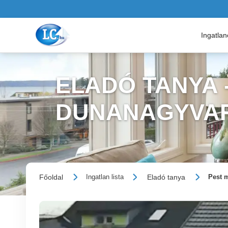
Ingatla
ELADÓ TANYA 
DUNANAGYVA
Főoldal
Eladó tanya
Ingatlan lista
Pest 