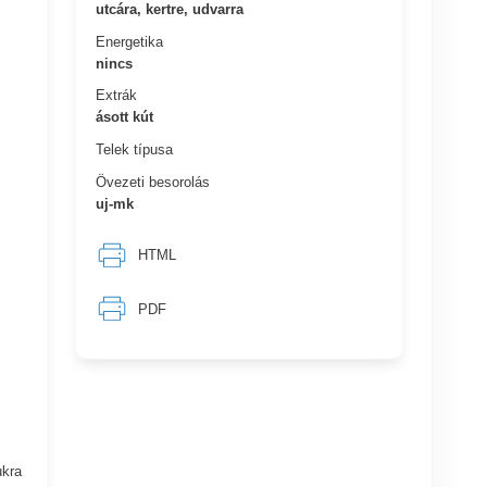
utcára, kertre, udvarra
Energetika
nincs
Extrák
ásott kút
Telek típusa
Övezeti besorolás
uj-mk
HTML
PDF
ukra