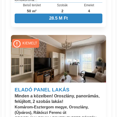
Belső terület
Szobák
Emelet
50 m²
2
4
28.5 M Ft
KIEMELT
ELADÓ PANEL LAKÁS
Minden a közelben! Oroszlány, panorámás,
felújított, 2 szobás lakás!
Komárom-Esztergom megye, Oroszlány,
(Újváros), Rákóczi Ferenc út