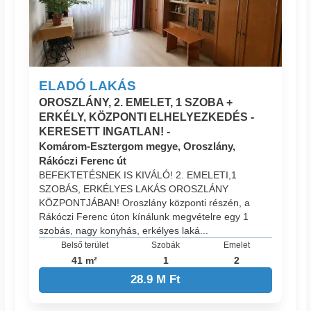
ELADÓ LAKÁS
OROSZLÁNY, 2. EMELET, 1 SZOBA +
ERKÉLY, KÖZPONTI ELHELYEZKEDÉS -
KERESETT INGATLAN! -
Komárom-Esztergom megye, Oroszlány,
Rákóczi Ferenc út
BEFEKTETÉSNEK IS KIVÁLÓ! 2. EMELETI,1
SZOBÁS, ERKÉLYES LAKÁS OROSZLÁNY
KÖZPONTJÁBAN! Oroszlány központi részén, a
Rákóczi Ferenc úton kínálunk megvételre egy 1
szobás, nagy konyhás, erkélyes laká...
Belső terület
Szobák
Emelet
41 m²
1
2
28.9 M Ft