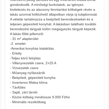
gondoskodik. A minőségi burkolatok, az igényes
kivitelezés és az alacsony fenntartási költségek révén a
lakás azonnal költözhető állapotban várja új tulajdonosát.
A vételár tartalmazza a beépített berendezéseket és a
teljesen gépesített konyhát. A lakásban található további
berendezési tárgyak külön megegyezés tárgyát képezik.
A lakás főbb jellemzői:
- 31 m² alapterület
-2. emelet
-Amerikai konyhás kialakítás
- Erkély
-Teljes körű felújítás
- Villanyvezeték csere, 2×25 A
- Vízvezeték csere
- Műanyag nyílászárók
- Beépített, gépesített konyha
- Inverteres Midea klíma
- Távfűtés
- Saját, zárt tároló
- Közös költség mindössze 9.000 Ft/hó
- Minimális rezsiköltség