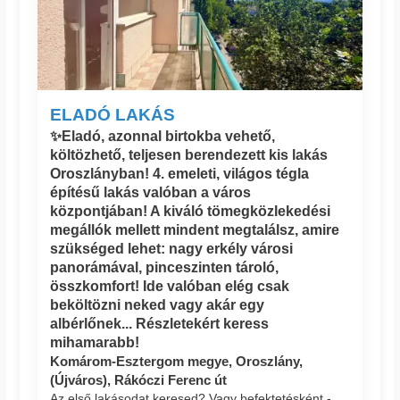
ELADÓ LAKÁS
✨Eladó, azonnal birtokba vehető,
költözhető, teljesen berendezett kis lakás
Oroszlányban! 4. emeleti, világos tégla
építésű lakás valóban a város
központjában! A kiváló tömegközlekedési
megállók mellett mindent megtalálsz, amire
szükséged lehet: nagy erkély városi
panorámával, pinceszinten tároló,
összkomfort! Ide valóban elég csak
beköltözni neked vagy akár egy
albérlőnek... Részletekért keress
mihamarabb!
Komárom-Esztergom megye, Oroszlány,
(Újváros), Rákóczi Ferenc út
Az első lakásodat keresed? Vagy befektetésként -