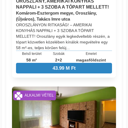
OROSZLÁNY, AMERIKAI KONYHÁS
NAPPALI + 3 SZOBA A TÓPART MELLETT!
Komárom-Esztergom megye, Oroszlány,
(Újváros), Takács Imre utca
OROSZLÁNYON RITKASÁG! – AMERIKAI
KONYHÁS NAPPALI + 3 SZOBA A TÓPART
MELLETT! Oroszlány egyik legkedveltebb részén, a
tópart közvetlen közelében kínálok megvételre egy
58 m²-es, teljes körűen felúj...
Belső terület
Szobák
Emelet
58 m²
2+2
magasföldszint
43.99 M Ft
ALKALMI VÉTEL