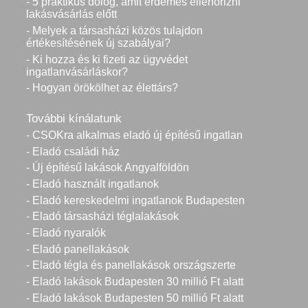
- 5 praktikus dolog, amit érdemes ellenőrizni
lakásvásárlás előtt
- Melyek a társasházi közös tulajdon
értékesítésének új szabályai?
- Ki hozza és ki fizeti az ügyvédet
ingatlanvásárláskor?
- Hogyan örökölhet az élettárs?
További kínálatunk
- CSOKra alkalmas eladó új építésű ingatlan
- Eladó családi ház
- Új építésű lakások Angyalföldön
- Eladó használt ingatlanok
- Eladó kereskedelmi ingatlanok Budapesten
- Eladó társasházi téglalakások
- Eladó nyaralók
- Eladó panellakások
- Eladó tégla és panellakások országszerte
- Eladó lakások Budapesten 30 millió Ft alatt
- Eladó lakások Budapesten 50 millió Ft alatt