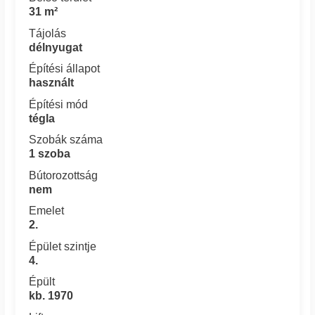
31 m²
Tájolás
délnyugat
Építési állapot
használt
Építési mód
tégla
Szobák száma
1 szoba
Bútorozottság
nem
Emelet
2.
Épület szintje
4.
Épült
kb. 1970