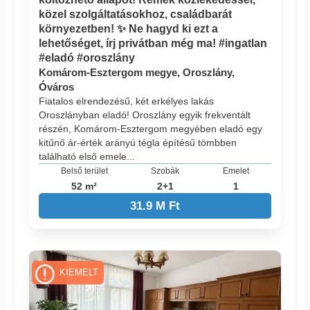
közel szolgáltatásokhoz, családbarát
környezetben! ✨ Ne hagyd ki ezt a
lehetőséget, írj privátban még ma! #ingatlan
#eladó #oroszlány
Komárom-Esztergom megye, Oroszlány,
Óváros
Fiatalos elrendezésű, két erkélyes lakás
Oroszlányban eladó! Oroszlány egyik frekventált
részén, Komárom-Esztergom megyében eladó egy
kitűnő ár-érték arányú tégla építésű tömbben
található első emele...
Belső terület
Szobák
Emelet
52 m²
2+1
1
31.9 M Ft
KIEMELT