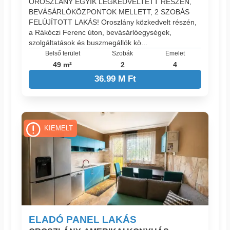
OROSZLÁNY EGYIK LEGKEDVELTETT RÉSZÉN,
BEVÁSÁRLÓKÖZPONTOK MELLETT, 2 SZOBÁS
FELÚJÍTOTT LAKÁS! Oroszlány közkedvelt részén,
a Rákóczi Ferenc úton, bevásárlóegységek,
szolgáltatások és buszmegállók kö...
Belső terület
Szobák
Emelet
49 m²
2
4
36.99 M Ft
KIEMELT
ELADÓ PANEL LAKÁS