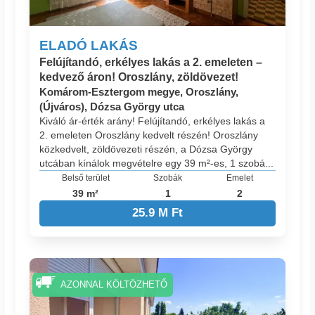
ELADÓ LAKÁS
Felújítandó, erkélyes lakás a 2. emeleten –
kedvező áron! Oroszlány, zöldövezet!
Komárom-Esztergom megye, Oroszlány,
(Újváros), Dózsa György utca
Kiváló ár-érték arány! Felújítandó, erkélyes lakás a
2. emeleten Oroszlány kedvelt részén! Oroszlány
közkedvelt, zöldövezeti részén, a Dózsa György
utcában kínálok megvételre egy 39 m²-es, 1 szobá...
Belső terület
Szobák
Emelet
39 m²
1
2
25.9 M Ft
AZONNAL KÖLTÖZHETŐ