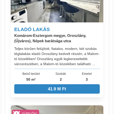
ELADÓ LAKÁS
Komárom-Esztergom megye, Oroszlány,
(Újváros), Népek barátsága utca
Teljes körűen felújított, fiatalos, modern, két szobás
téglalakás eladó Oroszlány kedvelt részén, a Malom-
tó közelében! Oroszlány egyik legkeresettebb
városrészében, a Malom-tó közelében található ...
Belső terület
Szobák
Emelet
50 m²
2
3
41.9 M Ft