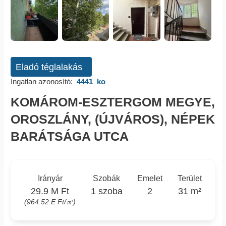
Eladó téglalakás
Ingatlan azonosító:
4441_ko
KOMÁROM-ESZTERGOM MEGYE,
OROSZLÁNY, (ÚJVÁROS), NÉPEK
BARÁTSÁGA UTCA
Irányár
Szobák
Emelet
Terület
29.9 M Ft
1 szoba
2
31 m²
(964.52 E Ft/㎡)