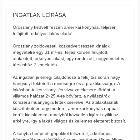
INGATLAN LEÍRÁSA
Oroszlány kedvelt részén amerikai konyhás, teljesen
felújított, erkélyes lakás eladó!
Oroszlány zöldövezeti, közkedvelt részén kínálok
megvételre egy 31 m²-es, teljes körűen felújított,
átalakított, erkélyes lakást, egy rendezett, négyemeletes
társasház 2. emeletén.
Az ingatlan jelenlegi tulajdonosa a felújítás során nagy
hangsúlyt fektetett a minőségre és a praktikusságra. A
lakásban teljes villany- és vízvezetékcsere történt, a
villamos hálózat 2×25 A-re bővített, a nyílászárók
korszerű műanyagra lettek cserélve. Az átalakításnak
köszönhetően egy modern, amerikai konyhás nappali
került kialakításra, amelyből közvetlen kijárat nyílik az
erkélyre, így a lakás világos és kellemes életteret biztosít.
A konyha beépített gépekkel felszerelt, a kellemes
hőérzetről pedig távfűtés és egy inverteres Midea klíma