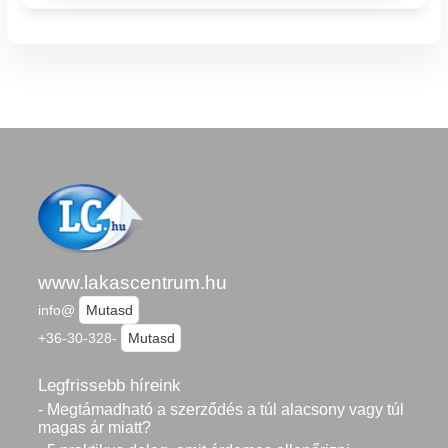
www.lakascentrum.hu
info@
Mutasd
+36-30-328-
Mutasd
Legfrissebb híreink
- Megtámadható a szerződés a túl alacsony vagy túl
magas ár miatt?