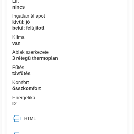
Lift
nincs
Ingatlan állapot
kívül: jó
belül: felújított
Klíma
van
Ablak szerkezete
3 rétegű thermoplan
Fűtés
távfűtés
Komfort
összkomfort
Energetika
D:
HTML