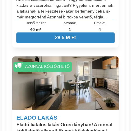
kiadásra vásárolnál ingatlant? Figyelem, mert ennek
a lakásnak a felkészítése -akár bérlemény célra is-
már megtörtént! Azonnal birtokba vehető, tégla...
Belső terület
Szobák
Emelet
40 m²
1
4
28.5 M Ft
AZONNAL KÖLTÖZHETŐ
ELADÓ LAKÁS
Eladó fiatalos lakás Oroszlányban! Azonnal
költözhető állapot! Remek közlekedéssel,