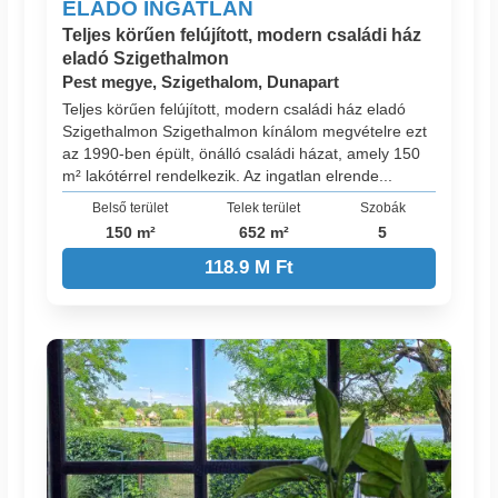
ELADÓ INGATLAN
Teljes körűen felújított, modern családi ház
eladó Szigethalmon
Pest megye, Szigethalom, Dunapart
Teljes körűen felújított, modern családi ház eladó
Szigethalmon Szigethalmon kínálom megvételre ezt
az 1990-ben épült, önálló családi házat, amely 150
m² lakótérrel rendelkezik. Az ingatlan elrende...
Belső terület
Telek terület
Szobák
150 m²
652 m²
5
118.9 M Ft