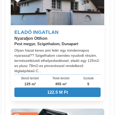
ELADÓ INGATLAN
Nyaraljon Otthon
Pest megye, Szigethalom, Dunapart
Olyan házat keres ami felér egy mindennapos
nyarassal?? Szigethalom csendes nyudodt részén,
természetközeli elhelyezkedéssel, eladó egy 125m2-
es plusz 78m2-es pincerésszel rendelkező
téglaépítéaű C...
Belső terület
Telek terület
Szobák
125 m²
455 m²
5
122.5 M Ft