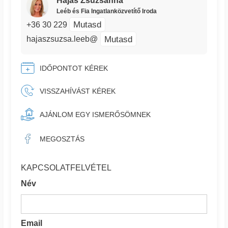
Hajas Zsuzsanna
Leéb és Fia Ingatlanközvetítő Iroda
Mutasd
+36 30 229
Mutasd
hajaszsuzsa.leeb@
IDŐPONTOT KÉREK
VISSZAHÍVÁST KÉREK
AJÁNLOM EGY ISMERŐSÖMNEK
MEGOSZTÁS
KAPCSOLATFELVÉTEL
Név
Email