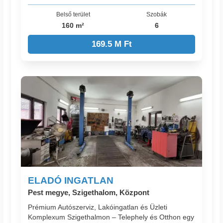
Belső terület
Szobák
160 m²
6
169.5 M Ft
ELADÓ INGATLAN
Pest megye, Szigethalom, Központ
Prémium Autószerviz, Lakóingatlan és Üzleti
Komplexum Szigethalmon – Telephely és Otthon egy