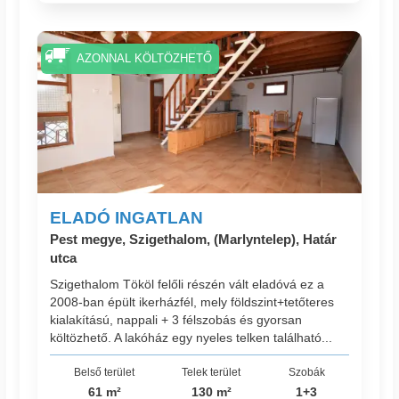
AZONNAL KÖLTÖZHETŐ
ELADÓ INGATLAN
Pest megye, Szigethalom, (Marlyntelep), Határ
utca
Szigethalom Tököl felőli részén vált eladóvá ez a
2008-ban épült ikerházfél, mely földszint+tetőteres
kialakítású, nappali + 3 félszobás és gyorsan
költözhető. A lakóház egy nyeles telken található...
Belső terület
Telek terület
Szobák
61 m²
130 m²
1+3