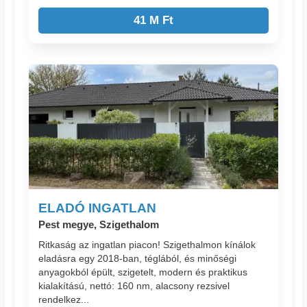
41 M Ft
ELADÓ INGATLAN
Pest megye, Szigethalom
Ritkaság az ingatlan piacon! Szigethalmon kínálok
eladásra egy 2018-ban, téglából, és minőségi
anyagokból épült, szigetelt, modern és praktikus
kialakítású, nettó: 160 nm, alacsony rezsivel
rendelkez...