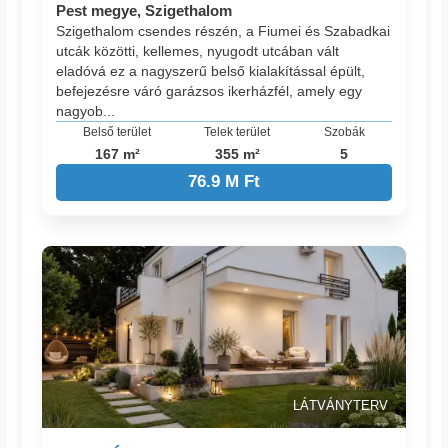
Pest megye, Szigethalom
Szigethalom csendes részén, a Fiumei és Szabadkai
utcák közötti, kellemes, nyugodt utcában vált
eladóvá ez a nagyszerű belső kialakítással épült,
befejezésre váró garázsos ikerházfél, amely egy
nagyob...
Belső terület
Telek terület
Szobák
167 m²
355 m²
5
76.9 M Ft
LÁTVÁNYTERV