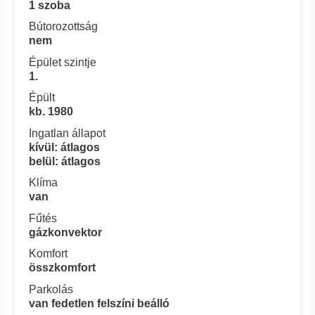
1 szoba
Bútorozottság
nem
Épület szintje
1.
Épült
kb. 1980
Ingatlan állapot
kívül: átlagos
belül: átlagos
Klíma
van
Fűtés
gázkonvektor
Komfort
összkomfort
Parkolás
van fedetlen felszíni beálló