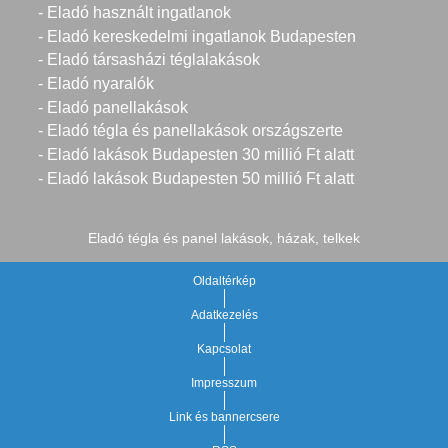
- Eladó használt ingatlanok
- Eladó kereskedelmi ingatlanok Budapesten
- Eladó társasházi téglalakások
- Eladó nyaralók
- Eladó panellakások
- Eladó tégla és panellakások országszerte
- Eladó lakások Budapesten 30 millió Ft alatt
- Eladó lakások Budapesten 50 millió Ft alatt
Eladó tégla és panel lakások, házak, telkek
Oldaltérkép
Adatkezelés
Kapcsolat
Impresszum
Link és bannercsere