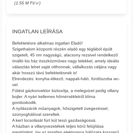
(1.55 M Ft/㎡)
INGATLAN LEÍRÁSA
Befektetésre alkalmas ingatlan Eladó!
Szigethalom központi részén eladó egy téglából épült
szigetelt, 45 nm nagyságú, alacsony rezsivel rendelkező
önálló kis ház összközműves nagy telekkel, amely ideális
választás lehet saját otthonnak, vállalkozás céljára vagy
akár hosszú távú befektetésnek is!
Elrendezés: konyha-étkező, nappali-háló, fürdőszoba wc-
vel.
Fűtést gázkonvektor biztosítja, a melegvizet pedig villany
bojler. A nyári kellemes hőmérsékletről klíma
gondoskodik.
A nyílászárók műanyagok, hőszigetelt üvegezéssel,
szúnyoghálóval szereltek.
A kert locsolását fúrt kút teszi gazdaságossá.
A házban a villanyvezetékek teljes körű felújítása
megtörtént, így az ingatlan elektromos hálózata korszerű