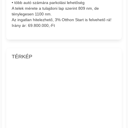
• több autó számára parkolási lehetőség
A telek mérete a tulajdoni lap szerint 809 nm, de
ténylegesen 1100 nm.
Az ingatlan hitelezhető, 3% Otthon Start is felvehető rá!
Irány ár: 69.800.000,-Ft
TÉRKÉP