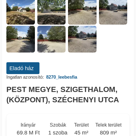
Eladó ház
Ingatlan azonosító:
8270_leebesfia
PEST MEGYE, SZIGETHALOM,
(KÖZPONT), SZÉCHENYI UTCA
Irányár
Szobák
Terület
Telek terület
69.8 M Ft
1 szoba
45 m²
809 m²