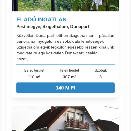
ELADÓ INGATLAN
Pest megye, Szigethalom, Dunapart
Közvetlen Duna-parti otthon Szigethalmon – páratlan
panoráma, nyugalom és sokoldalú lehetőségek
Szigethalom egyik legkülönlegesebb részén kínálunk
megvételre egy közvetlen Duna-parti családi
házat,...
Belső terület
Telek terület
Szobák
110 m²
367 m²
3
140 M Ft