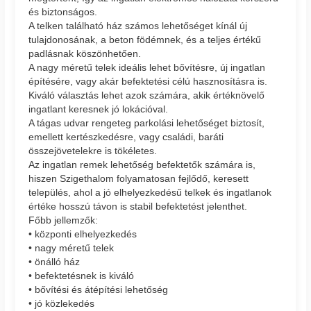
és biztonságos.
A telken található ház számos lehetőséget kínál új
tulajdonosának, a beton födémnek, és a teljes értékű
padlásnak köszönhetően.
A nagy méretű telek ideális lehet bővítésre, új ingatlan
építésére, vagy akár befektetési célú hasznosításra is.
Kiváló választás lehet azok számára, akik értéknövelő
ingatlant keresnek jó lokációval.
A tágas udvar rengeteg parkolási lehetőséget biztosít,
emellett kertészkedésre, vagy családi, baráti
összejövetelekre is tökéletes.
Az ingatlan remek lehetőség befektetők számára is,
hiszen Szigethalom folyamatosan fejlődő, keresett
település, ahol a jó elhelyezkedésű telkek és ingatlanok
értéke hosszú távon is stabil befektetést jelenthet.
Főbb jellemzők:
• központi elhelyezkedés
• nagy méretű telek
• önálló ház
• befektetésnek is kiváló
• bővítési és átépítési lehetőség
• jó közlekedés