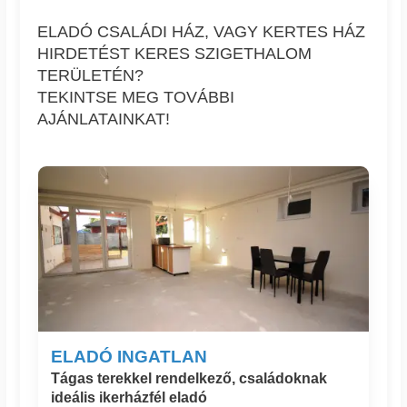
ELADÓ CSALÁDI HÁZ, VAGY KERTES HÁZ
HIRDETÉST KERES SZIGETHALOM
TERÜLETÉN?
TEKINTSE MEG TOVÁBBI
AJÁNLATAINKAT!
ELADÓ INGATLAN
Tágas terekkel rendelkező, családoknak
ideális ikerházfél eladó