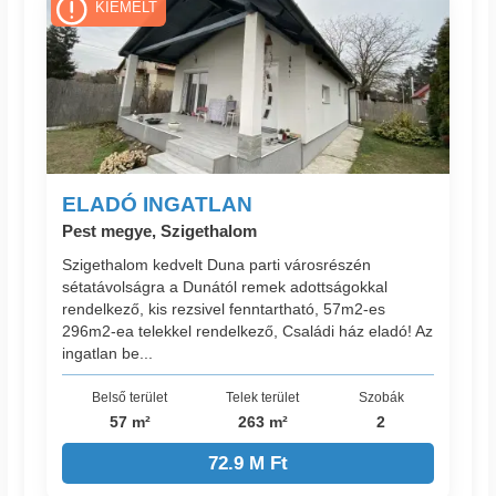
KIEMELT
ELADÓ INGATLAN
Pest megye, Szigethalom
Szigethalom kedvelt Duna parti városrészén
sétatávolságra a Dunától remek adottságokkal
rendelkező, kis rezsivel fenntartható, 57m2-es
296m2-ea telekkel rendelkező, Családi ház eladó! Az
ingatlan be...
Belső terület
Telek terület
Szobák
57 m²
263 m²
2
72.9 M Ft