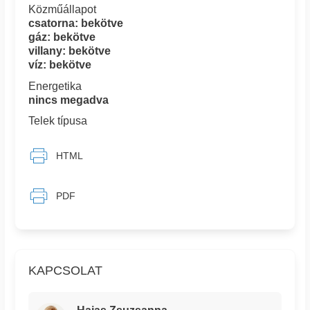
Közműállapot
csatorna: bekötve
gáz: bekötve
villany: bekötve
víz: bekötve
Energetika
nincs megadva
Telek típusa
HTML
PDF
KAPCSOLAT