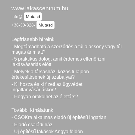
www.lakascentrum.hu
info@
Mutasd
+36-30-328-
Mutasd
Legfrissebb híreink
- Megtámadható a szerződés a túl alacsony vagy túl
magas ár miatt?
- 5 praktikus dolog, amit érdemes ellenőrizni
lakásvásárlás előtt
- Melyek a társasházi közös tulajdon
értékesítésének új szabályai?
- Ki hozza és ki fizeti az ügyvédet
ingatlanvásárláskor?
- Hogyan örökölhet az élettárs?
További kínálatunk
- CSOKra alkalmas eladó új építésű ingatlan
- Eladó családi ház
- Új építésű lakások Angyalföldön