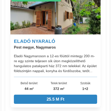
ELADÓ NYARALÓ
Pest megye, Nagymaros
Eladó Nagymaroson a 12-es főúttól mintegy 200 m-
re egy szinte teljesen sík úton megközelíthető
hangulatos patakparti ház 372 nm telekkel. Az épület
földszintjén nappali, konyha és fürdőszoba; tetőt...
Belső terület
Telek terület
Szobák
44 m²
372 m²
1+2
25.5 M Ft