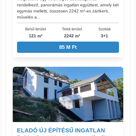
rendelkező, panorámás ingatlan együttest, amely két
egymás melletti, összesen 2242 m²-es zártkerti,
művelés a...
Belső terület
Telek terület
Szobák
121 m²
2242 m²
3+1
85 M Ft
ELADÓ ÚJ ÉPÍTÉSŰ INGATLAN