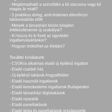
- Megtámadható a szerződés a túl alacsony vagy túl
magas ár miatt?
- 5 praktikus dolog, amit érdemes ellenőrizni
lakásvásárlás előtt
- Melyek a társasházi közös tulajdon
értékesítésének új szabályai?
- Ki hozza és ki fizeti az ügyvédet
ingatlanvásárláskor?
- Hogyan örökölhet az élettárs?
További kínálatunk
- CSOKra alkalmas eladó új építésű ingatlan
- Eladó családi ház
- Új építésű lakások Angyalföldön
- Eladó használt ingatlanok
- Eladó kereskedelmi ingatlanok Budapesten
- Eladó társasházi téglalakások
- Eladó nyaralók
- Eladó panellakások
- Eladó tégla és panellakások országszerte