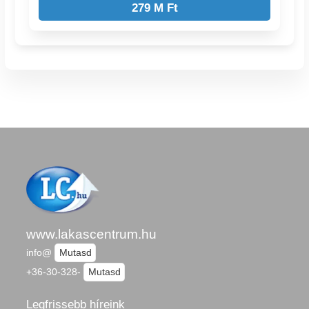
279 M Ft
www.lakascentrum.hu
info@
Mutasd
+36-30-328-
Mutasd
Legfrissebb híreink