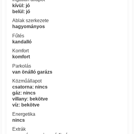
kívül: jó
belül: jó
Ablak szerkezete
hagyományos
Fűtés
kandalló
Komfort
komfort
Parkolás
van önálló garázs
Közműállapot
csatorna: nincs
gáz: nincs
villany: bekötve
víz: bekötve
Energetika
nincs
Extrák