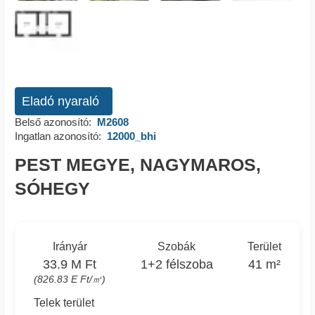
Eladó nyaraló
Belső azonosító:
M2608
Ingatlan azonosító:
12000_bhi
PEST MEGYE, NAGYMAROS,
SÓHEGY
Irányár
Szobák
Terület
33.9 M Ft
1+2 félszoba
41 m²
(826.83 E Ft/㎡)
Telek terület