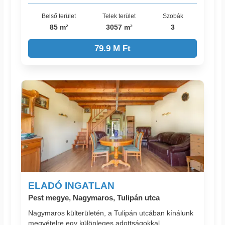
Belső terület
Telek terület
Szobák
85 m²
3057 m²
3
79.9 M Ft
ELADÓ INGATLAN
Pest megye, Nagymaros, Tulipán utca
Nagymaros külterületén, a Tulipán utcában kínálunk
megvételre egy különleges adottságokkal