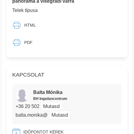
panoráma a visegrádi várra
Telek típusa
HTML
PDF
KAPCSOLAT
Balta Mónika
BH Ingatlancentrum
Mutasd
+36 20 502
Mutasd
balta.monika@
IDŐPONTOT KÉREK