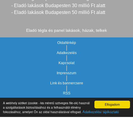
- Eladó lakások Budapesten 30 millió Ft alatt
- Eladó lakások Budapesten 50 millió Ft alatt
Eladó tégla és panel lakások, házak, telkek
Oldaltérkép
Adatkezelés
Kapcsolat
Impresszum
Link és bannercsere
RSS
A webhely sütiket (cookie - kis méretű szöveges file-ok) használ
Elfogadom
Vár-Köz Kft. - Ingatlan nyilvántartó, ügyviteli és
a szolgáltatások biztosításához és a felhasználói élmény
Copyright © 2021.
Adatkezelési tájékoztató
fokozásához, amelyet Ön az oldal használatával elfogad.
adminisztrációs szoftver