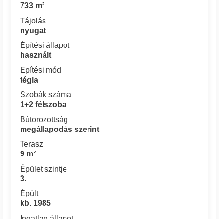
733 m²
Tájolás
nyugat
Építési állapot
használt
Építési mód
tégla
Szobák száma
1+2 félszoba
Bútorozottság
megállapodás szerint
Terasz
9 m²
Épület szintje
3.
Épült
kb. 1985
Ingatlan állapot