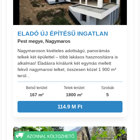
ELADÓ ÚJ ÉPÍTÉSŰ INGATLAN
Pest megye, Nagymaros
Nagymaroson kivételes adottságú, panorámás
telkek két épülettel – több lakásos hasznosításra is
alkalmas! Eladásra kínálunk két egymás mellett
fekvő nagymarosi telket, összesen közel 1 900 m²
terül...
Belső terület
Telek terület
Szobák
167 m²
1800 m²
5
114.9 M Ft
AZONNAL KÖLTÖZHETŐ