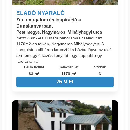
ELADÓ NYARALÓ
Zen nyugalom és inspiráció a
Dunakanyarban.
Pest megye, Nagymaros, Mihályhegyi utca
Nettó 83m2-es Dunára panorámás családi ház
1170m2-es telken, Nagymaros Mihályhegyen. A
hangulatos előtéren keresztül a házba lépve az alsó
szinten egy étkezős konyhát, egy nappalit, egy
tárolásra i...
Belső terület
Telek terület
Szobák
83 m²
1170 m²
3
75 M Ft