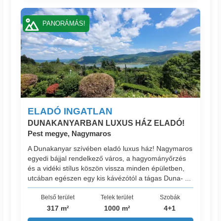
PANORÁMÁS!
ELADÓ INGATLAN
DUNAKANYARBAN LUXUS HÁZ ELADÓ!
Pest megye, Nagymaros
A Dunakanyar szívében eladó luxus ház! Nagymaros
egyedi bájjal rendelkező város, a hagyományőrzés
és a vidéki stílus köszön vissza minden épületben,
utcában egészen egy kis kávézótól a tágas Duna- ...
Belső terület
Telek terület
Szobák
317 m²
1000 m²
4+1