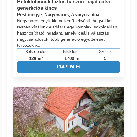
Befektetésnek biztos haszon, saját célra
generációs kincs
Pest megye, Nagymaros, Aranyos utca
Nagymaros egyik kiemelkedő fekvésű, hegyoldali
részén kínálunk eladásra egy komplex, sokoldalúan
hasznosítható ingatlant, amely ideális választás
nagycsaládosok, több generáció együttélését
tervezők v...
Belső terület
Telek terület
Szobák
126 m²
1700 m²
5
114.9 M Ft