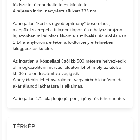
földszintet újraburkoltatta és kifestette.
A teljesen intim, nagyrészt sík kert 733 nm.
Az ingatlan "kert és egyéb építmény" besorolású;
az épület szerepel a tulajdoni lapon és a helyszínrajzon
is, azonban mivel nincs kivonva a művelési ág alól és van
1,14 aranykorona értéke, a földtörvény értelmében
kifüggesztés köteles.
Az ingatlan a Kóspallagi úttól kb 500 méterre helyezkedik
el, megközelíteni murvás földúton lehet, mely az utolsó
kb 30 métert leszámítva végig sík.
A hely ideális lehet nyaralásra, vagy airbnb kiadásra, de
akár állandó lakhatásra is alkalmas.
Az ingatlan 1/1 tulajdonjogú, per-, igény- és tehermentes.
TÉRKÉP