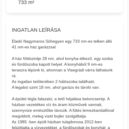
733 m²
INGATLAN LEÍRÁSA
Eladó Nagymaros Sóhegyen egy 733 nm-es telken álló
41 nm-es ház garázzsal.
A ház földszintje 28 nm, ahol konyha-étkező, egy szoba
és fürdőszoba kapott helyet. A konyhából 9 nm-es
teraszra lépünk ki, ahonnan a Visegrádi várra láthatunk
rá.
Az ingatlan tetőterében 2 hálószoba található.
A legalsó szint 18 nm, ahol garázs és tároló van.
A épület tégla falazatú; a tető héjalása betoncserép. A
házban vezetékes víz és áram közművek vannak,
szennyvize emésztőbe távozik. A fűtés lemezkandallóval
megoldott, meleg vizét bojler szolgáltatja.
Az 1985 -ben épült házban tulajdonosa 2012-ben
felújíttatta a vízvezetéket, a fürdőszobát és konyhát; a