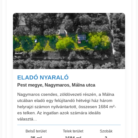
ELADÓ NYARALÓ
Pest megye, Nagymaros, Málna utca
Nagymaros csendes, zöldövezeti részén, a Málna
utcában eladó egy felújítandó hétvégi ház három
helyrajzi számon nyilvántartott, összesen 1684 m²-
es telken. Az ingatlan azok számára ideális
választá...
Belső terület
Telek terület
Szobák
35 m²
1684 m²
2