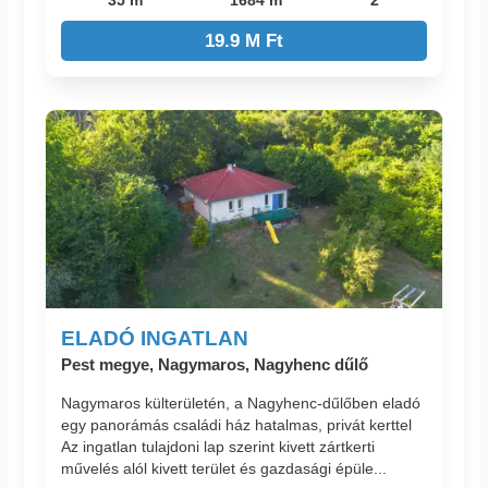
19.9 M Ft
ELADÓ INGATLAN
Pest megye, Nagymaros, Nagyhenc dűlő
Nagymaros külterületén, a Nagyhenc-dűlőben eladó
egy panorámás családi ház hatalmas, privát kerttel
Az ingatlan tulajdoni lap szerint kivett zártkerti
művelés alól kivett terület és gazdasági épüle...