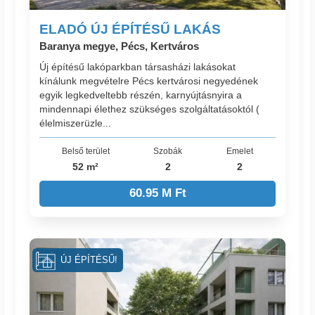
ELADÓ ÚJ ÉPÍTÉSŰ LAKÁS
Baranya megye, Pécs, Kertváros
Új építésű lakóparkban társasházi lakásokat
kínálunk megvételre Pécs kertvárosi negyedének
egyik legkedveltebb részén, karnyújtásnyira a
mindennapi élethez szükséges szolgáltatásoktól (
élelmiszerüzle...
Belső terület
Szobák
Emelet
52 m²
2
2
60.95 M Ft
ÚJ ÉPÍTÉSŰ!