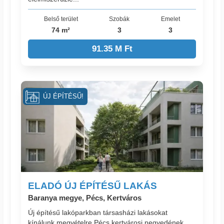
Belső terület
Szobák
Emelet
74 m²
3
3
91.35 M Ft
ÚJ ÉPÍTÉSŰ!
ELADÓ ÚJ ÉPÍTÉSŰ LAKÁS
Baranya megye, Pécs, Kertváros
Új építésű lakóparkban társasházi lakásokat
kínálunk megvételre Pécs kertvárosi negyedének