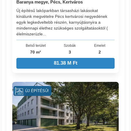
Baranya megye, Pécs, Kertváros
Új építésű lakóparkban társasházi lakásokat
kínálunk megvételre Pécs kertvárosi negyedének
egyik legkedveltebb részén, karnyújtásnyira a
mindennapi élethez szükséges szolgáltatásoktól (
élelmiszerüzle...
Belső terület
Szobák
Emelet
70 m²
3
2
81.38 M Ft
ÚJ ÉPÍTÉSŰ!