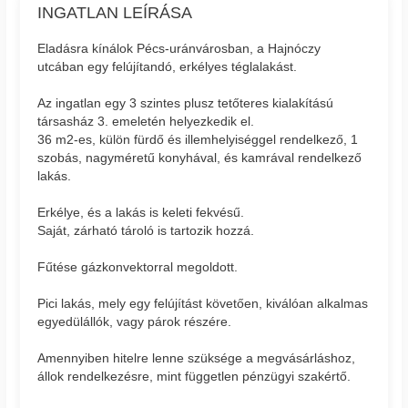
INGATLAN LEÍRÁSA
Eladásra kínálok Pécs-uránvárosban, a Hajnóczy
utcában egy felújítandó, erkélyes téglalakást.
Az ingatlan egy 3 szintes plusz tetőteres kialakítású
társasház 3. emeletén helyezkedik el.
36 m2-es, külön fürdő és illemhelyiséggel rendelkező, 1
szobás, nagyméretű konyhával, és kamrával rendelkező
lakás.
Erkélye, és a lakás is keleti fekvésű.
Saját, zárható tároló is tartozik hozzá.
Fűtése gázkonvektorral megoldott.
Pici lakás, mely egy felújítást követően, kiválóan alkalmas
egyedülállók, vagy párok részére.
Amennyiben hitelre lenne szüksége a megvásárláshoz,
állok rendelkezésre, mint független pénzügyi szakértő.