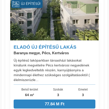
ÚJ ÉPÍTÉSŰ!
ELADÓ ÚJ ÉPÍTÉSŰ LAKÁS
Baranya megye, Pécs, Kertváros
Új építésű lakóparkban társasházi lakásokat
kínálunk megvételre Pécs kertvárosi negyedének
egyik legkedveltebb részén, karnyújtásnyira a
mindennapi élethez szükséges szolgáltatásoktól (
élelmiszerüzle...
Belső terület
Szobák
Emelet
64 m²
3
3
77.84 M Ft