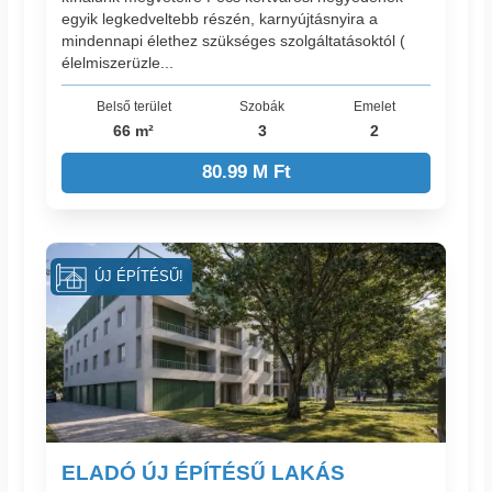
egyik legkedveltebb részén, karnyújtásnyira a
mindennapi élethez szükséges szolgáltatásoktól (
élelmiszerüzle...
Belső terület
Szobák
Emelet
66 m²
3
2
80.99 M Ft
ÚJ ÉPÍTÉSŰ!
ELADÓ ÚJ ÉPÍTÉSŰ LAKÁS