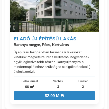
ELADÓ ÚJ ÉPÍTÉSŰ LAKÁS
Baranya megye, Pécs, Kertváros
Új építésű lakóparkban társasházi lakásokat
kínálunk megvételre Pécs kertvárosi negyedének
egyik legkedveltebb részén, karnyújtásnyira a
mindennapi élethez szükséges szolgáltatásoktól (
élelmiszerüzle...
Belső terület
Szobák
Emelet
66 m²
3
2
82.99 M Ft