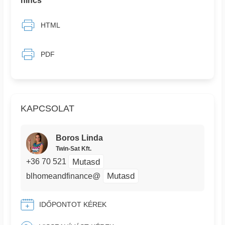
nincs
HTML
PDF
KAPCSOLAT
Boros Linda
Twin-Sat Kft.
Mutasd
+36 70 521
Mutasd
blhomeandfinance@
IDŐPONTOT KÉREK