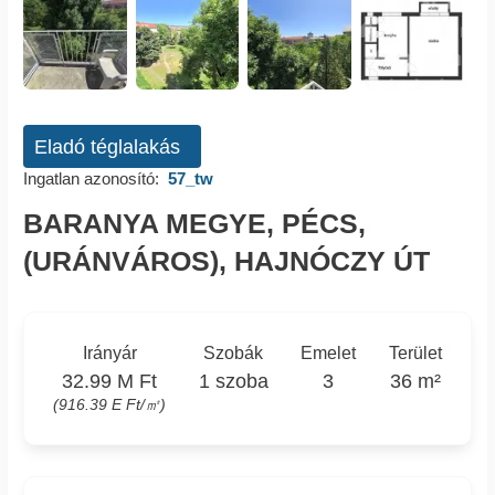
Eladó téglalakás
Ingatlan azonosító:
57_tw
BARANYA MEGYE, PÉCS,
(URÁNVÁROS), HAJNÓCZY ÚT
Irányár
Szobák
Emelet
Terület
32.99 M Ft
1 szoba
3
36 m²
(916.39 E Ft/㎡)