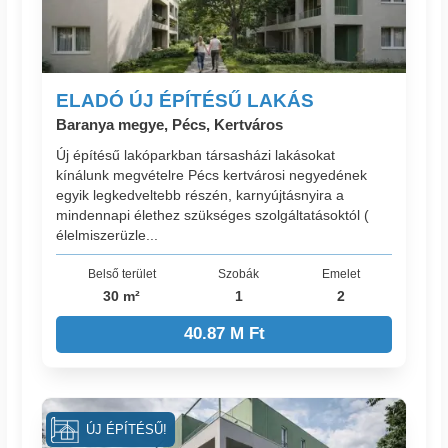
ELADÓ ÚJ ÉPÍTÉSŰ LAKÁS
Baranya megye, Pécs, Kertváros
Új építésű lakóparkban társasházi lakásokat
kínálunk megvételre Pécs kertvárosi negyedének
egyik legkedveltebb részén, karnyújtásnyira a
mindennapi élethez szükséges szolgáltatásoktól (
élelmiszerüzle...
Belső terület
Szobák
Emelet
30 m²
1
2
40.87 M Ft
ÚJ ÉPÍTÉSŰ!