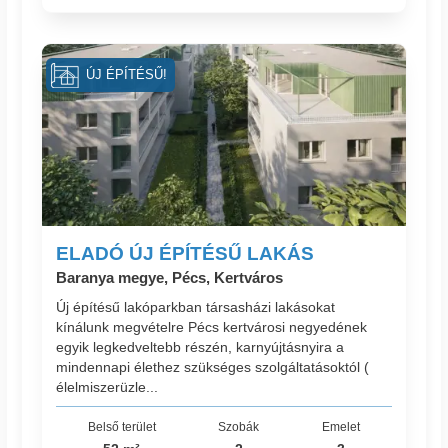
ÚJ ÉPÍTÉSŰ!
ELADÓ ÚJ ÉPÍTÉSŰ LAKÁS
Baranya megye, Pécs, Kertváros
Új építésű lakóparkban társasházi lakásokat
kínálunk megvételre Pécs kertvárosi negyedének
egyik legkedveltebb részén, karnyújtásnyira a
mindennapi élethez szükséges szolgáltatásoktól (
élelmiszerüzle...
Belső terület
Szobák
Emelet