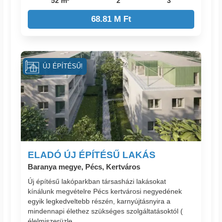
52 m²
2
3
68.81 M Ft
ÚJ ÉPÍTÉSŰ!
ELADÓ ÚJ ÉPÍTÉSŰ LAKÁS
Baranya megye, Pécs, Kertváros
Új építésű lakóparkban társasházi lakásokat
kínálunk megvételre Pécs kertvárosi negyedének
egyik legkedveltebb részén, karnyújtásnyira a
mindennapi élethez szükséges szolgáltatásoktól (
élelmiszerüzle...