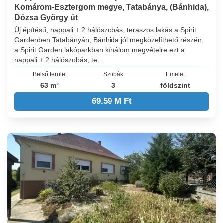
Komárom-Esztergom megye, Tatabánya, (Bánhida),
Dózsa György út
Új építésű, nappali + 2 hálószobás, teraszos lakás a Spirit
Gardenben Tatabányán, Bánhida jól megközelíthető részén,
a Spirit Garden lakóparkban kínálom megvételre ezt a
nappali + 2 hálószobás, te...
Belső terület
Szobák
Emelet
63 m²
3
földszint
69.59 M Ft