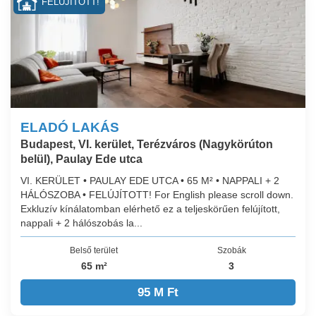
FELÚJÍTOTT!
ELADÓ LAKÁS
Budapest, VI. kerület, Terézváros (Nagykörúton
belül), Paulay Ede utca
VI. KERÜLET • PAULAY EDE UTCA • 65 M² • NAPPALI + 2
HÁLÓSZOBA • FELÚJÍTOTT! For English please scroll down.
Exkluzív kínálatomban elérhető ez a teljeskörűen felújított,
nappali + 2 hálószobás la...
Belső terület
Szobák
65 m²
3
95 M Ft