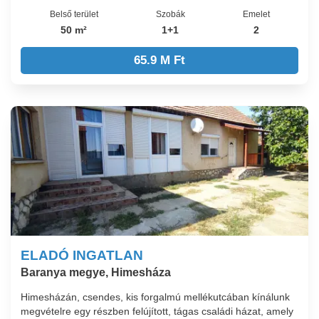
Belső terület
Szobák
Emelet
50 m²
1+1
2
65.9 M Ft
ELADÓ INGATLAN
Baranya megye, Himesháza
Himesházán, csendes, kis forgalmú mellékutcában kínálunk
megvételre egy részben felújított, tágas családi házat, amely