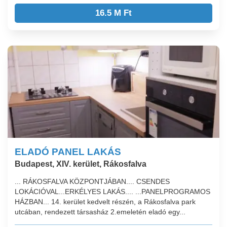
16.5 M Ft
ELADÓ PANEL LAKÁS
Budapest, XIV. kerület, Rákosfalva
... RÁKOSFALVA KÖZPONTJÁBAN.... CSENDES
LOKÁCIÓVAL...ERKÉLYES LAKÁS.... ...PANELPROGRAMOS
HÁZBAN... 14. kerület kedvelt részén, a Rákosfalva park
utcában, rendezett társasház 2.emeletén eladó egy...