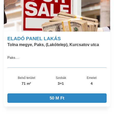
ELADÓ PANEL LAKÁS
Tolna megye, Paks, (Lakótelep), Kurcsatov utca
Paks....
Belső terület
Szobák
Emelet
71 m²
3+1
4
50 M Ft