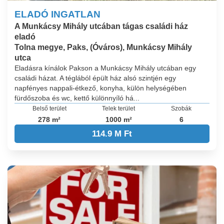
ELADÓ INGATLAN
A Munkácsy Mihály utcában tágas családi ház
eladó
Tolna megye, Paks, (Óváros), Munkácsy Mihály
utca
Eladásra kínálok Pakson a Munkácsy Mihály utcában egy
családi házat. A téglából épült ház alsó szintjén egy
napfényes nappali-étkező, konyha, külön helységében
fürdőszoba és wc, kettő különnyíló há...
Belső terület
Telek terület
Szobák
278 m²
1000 m²
6
114.9 M Ft