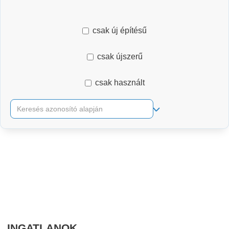
csak új építésű
csak újszerű
csak használt
RÉSZLETES KERESŐ
INGATLANOK