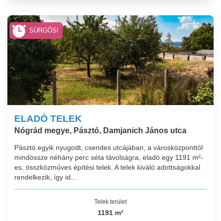
SÜRGŐS!
ELADÓ TELEK
Nógrád megye, Pásztó, Damjanich János utca
Pásztó egyik nyugodt, csendes utcájában, a városközponttól
mindössze néhány perc séta távolságra, eladó egy 1191 m²-
es, összközműves építési telek. A telek kiváló adottságokkal
rendelkezik, így id...
Telek terület
1191 m²