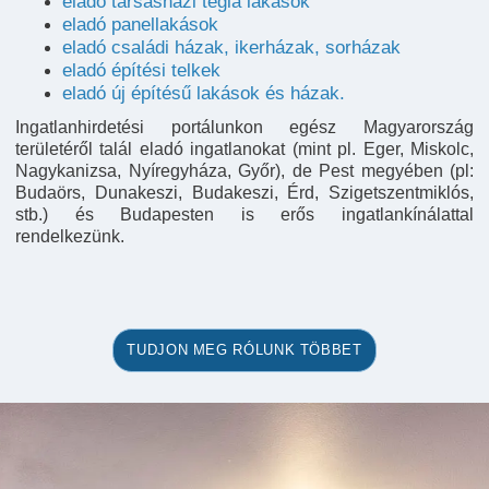
eladó társasházi tégla lakások
eladó panellakások
eladó családi házak, ikerházak, sorházak
eladó építési telkek
eladó új építésű lakások és házak.
Ingatlanhirdetési portálunkon egész Magyarország
területéről talál eladó ingatlanokat (mint pl. Eger, Miskolc,
Nagykanizsa, Nyíregyháza, Győr), de Pest megyében (pl:
Budaörs, Dunakeszi, Budakeszi, Érd, Szigetszentmiklós,
stb.) és Budapesten is erős ingatlankínálattal
rendelkezünk.
TUDJON MEG RÓLUNK TÖBBET