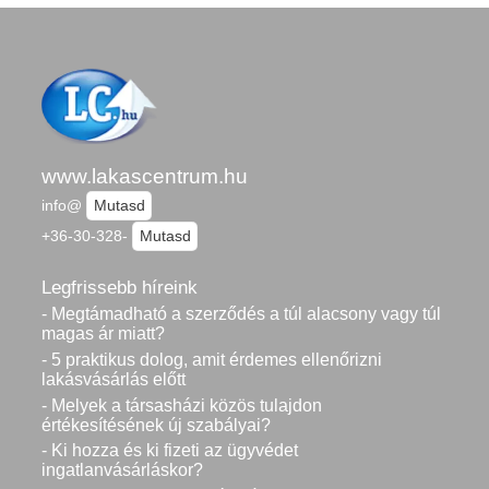
www.lakascentrum.hu
info@
Mutasd
+36-30-328-
Mutasd
Legfrissebb híreink
- Megtámadható a szerződés a túl alacsony vagy túl
magas ár miatt?
- 5 praktikus dolog, amit érdemes ellenőrizni
lakásvásárlás előtt
- Melyek a társasházi közös tulajdon
értékesítésének új szabályai?
- Ki hozza és ki fizeti az ügyvédet
ingatlanvásárláskor?