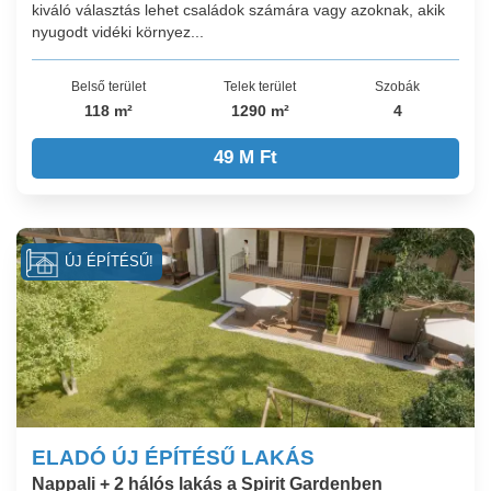
kiváló választás lehet családok számára vagy azoknak, akik
nyugodt vidéki környez...
Belső terület
Telek terület
Szobák
118 m²
1290 m²
4
49 M Ft
ÚJ ÉPÍTÉSŰ!
ELADÓ ÚJ ÉPÍTÉSŰ LAKÁS
Nappali + 2 hálós lakás a Spirit Gardenben