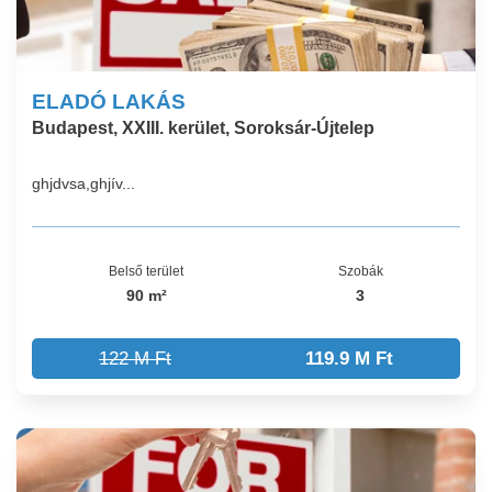
ELADÓ LAKÁS
Budapest, XXIII. kerület, Soroksár-Újtelep
ghjdvsa,ghjív...
Belső terület
Szobák
90 m²
3
122 M Ft
119.9 M Ft