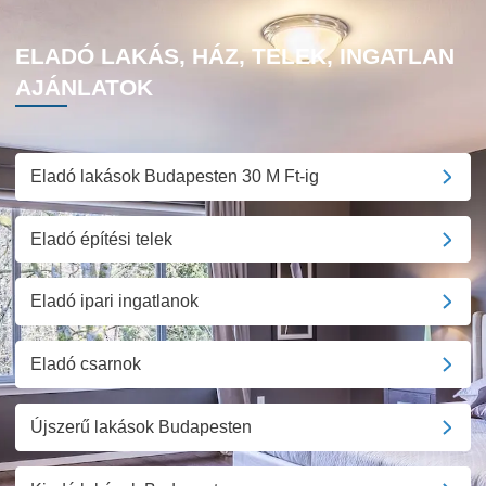
ELADÓ LAKÁS, HÁZ, TELEK, INGATLAN
AJÁNLATOK
Eladó lakások Budapesten 30 M Ft-ig
Eladó építési telek
Eladó ipari ingatlanok
Eladó csarnok
Újszerű lakások Budapesten