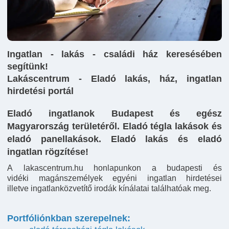
Ingatlan - lakás - családi ház keresésében
segítünk!
Lakáscentrum - Eladó lakás, ház, ingatlan
hirdetési portál
Eladó ingatlanok Budapest és egész
Magyarország területéről. Eladó tégla lakások és
eladó panellakások. Eladó lakás és eladó
ingatlan rögzítése!
‍A lakascentrum.hu honlapunkon a budapesti és
vidéki magánszemélyek egyéni ingatlan hirdetései
illetve ingatlanközvetítő irodák kínálatai találhatóak meg.
Portfóliónkban szerepelnek: